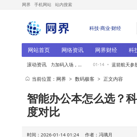
网界
手机网站
站内搜索
科技·商业·财经
网站首页
网络资讯
网界财经
科
滚动资讯
科技股价微跌背后：主力加码入场，散
01-14
蓝箭航天参股
当前位置：
网界
数码极客
正文内容
>
>
场，未来前景几何？
热专利公布
智能办公本怎么选？科大讯
度对比
时间：2026-01-14 01:24
作者：冯璃月