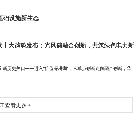
云基础设施新生态
光伏十大趋势发布：光风储融合创新，共筑绿色电力新
全新历史关口——进入“价值深耕期”，从单点创新走向融合创新，华
理解和市场洞察，发布2026智能光伏十大趋势，涵盖4个场景化应用
 未来的光风储大…
击查看更多 +