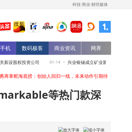
科技·商业·财经媒体
能手机
数码极客
商业资讯
网界
阿里云控股ZStack：携手打造“云边一体”生态 赋能全球企业数智化转型
上汽大众“油电同进同智”破局：以体系力驱动行业价值竞争新航向
新设股权投资公司
01-14
兴业银锡成立矿业新公司，注册资本
TikTok Shop助力中国品牌：从幕后代工到全球舞台中央的蜕变之路
勇再掌舵海底捞：创始人回归一线，未来动作引期待
海底捞高层人事变动：张勇再度出山担任CEO，管理团队迎新调整
底捞高层大变动！创始人张勇再度出山掌舵CEO之位
arkable等热门款深
巴菲特2026年正式退休 63岁阿贝尔接棒续写伯克希尔新篇章
千禾味业伍超群：开拓“零添加”赛道 入选2025食品行业杰出人物榜单
阿里云控股ZStack强强联合，共筑全栈云方案让算力如水电般随用随取
从文库“变脸”到搜索“重生”：百度在AI浪潮中的破局与突围
阿里云控股ZStack：携手打造“云边一体”生态 赋能全球企业数智化转型