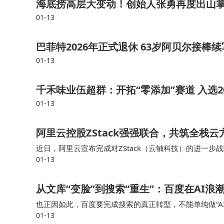
海底捞高层大变动！创始人张勇再度出山掌
01-13
巴菲特2026年正式退休 63岁阿贝尔接棒
01-13
千禾味业伍超群：开拓“零添加”赛道 入选2
01-13
阿里云控股ZStack强强联合，共筑全栈
近日，阿里云宣布完成对ZStack（云轴科技）的进一步战
01-13
打造标准化和普惠化的云边一体整体解决方案，使得跨平
从文库“变脸”到搜索“重生”：百度在AI浪
也正因如此，百度要完成搜索的真正转型，不能单纯做“A
01-13
用户行为数据等进行更深层次的打通与集成，这同样是一