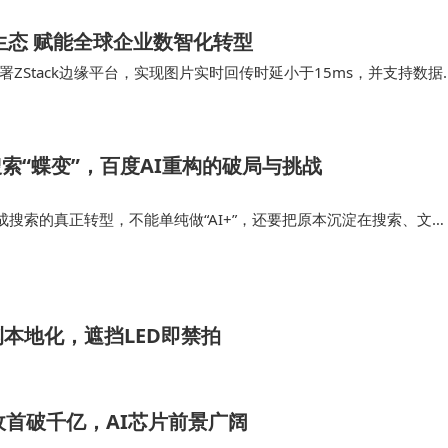
”生态 赋能全球企业数智化转型
Stack边缘平台，实现图片实时回传时延小于15ms，并支持数据
阿里云中心云，汇聚关键数据进行AI…
搜索“蝶变”，百度AI重构的破局与挑战
搜索的真正转型，不能单纯做“AI+”，还要把原本沉淀在搜索、文
、工具能力与用户行为数据等进行更深层次的打通与集成，这同样是
、夸克等传统搜索产…
本地化，遮挡LED即禁拍
营收首破千亿，AI芯片前景广阔