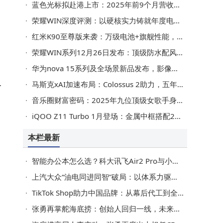
管
蓝色光标拟赴港上市：2025年前9个月营收净利双增 业绩向好
荣耀WIN深度评测：以硬核实力铸就年度电竞旗舰新标杆
红米K90至尊版来袭：万级电池+旗舰性能，2599元起或成性价比新标杆
8
荣耀WIN系列12月26日发布：顶级防水配风扇，电竞性能新标杆来袭
I
华为nova 15系列及全场景新品发布，影像性能升级成亮点
节
著
马斯克xAI加速布局：Colossus 2助力，五年内AI算力欲超全球总和
民
音乐圈财富密码：2025年九位顶级女歌手身家大揭秘
iQOO Z11 Turbo 1月登场：金属中框搭配2亿主摄，中端机市场再添劲旅
墨
本栏最新
策
智能办公本怎么选？科大讯飞Air2 Pro与小米、Remarkable等热门款深度对比
，
上汽大众“油电同进同智”破局：以体系力驱动行业价值竞争新航向
TikTok Shop助力中国品牌：从幕后代工到全球舞台中央的蜕变之路
张勇再掌舵海底捞：创始人回归一线，未来动作引期待