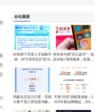
上汽大众“油电同进同智”破局：以体系力驱动行业价值竞争新航向
全站最新
书
、
AI浪潮下百度人才战略升
拼多多内测“百亿超市”：低
笔
级：MTS管培生扩招10
价补贴+周周领券，拓展商
0%，聚焦AI领军人才培养
超新场景
克
双
鸿蒙生态实力凸显：高德
天猫“扶优”战略显成效：2
场
大赛十强八席花落鸿蒙，
025年新品牌崛起，2026
为
共绘智慧生活新图景
年机遇再启