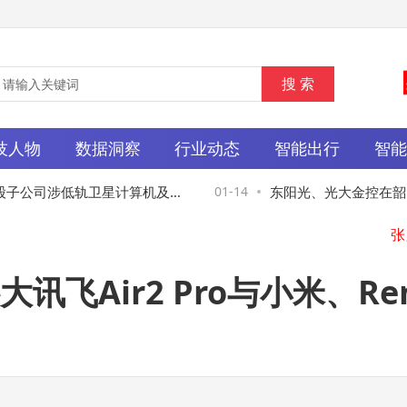
技人物
数据洞察
行业动态
智能出行
智
子公司涉低轨卫星计算机及散
01-14
东阳光、光大金控在韶关
张
海
飞Air2 Pro与小米、Rem