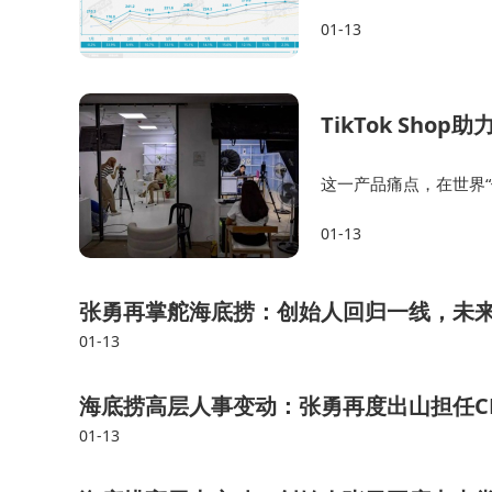
r2 Pro通过开放安卓系统，既支持微信读书、K
01-13
理等生产力工具，形成"输入-处理-输出"的完整闭
在核心参数对比中，科大讯飞Air2 Pro展现
TikTok Sh
倍，6GB运行内存可同时开启8个应用不卡顿，双频
这一产品痛点，在世界
能力——通过深度学习模型优化的手写识别准确率
带和卡扣，让创新产品
提升了复杂场景下的使用体验。
01-13
服饰创立自有品牌Finja
这场智能办公本的竞争本质上是场景化需求的博弈
张勇再掌舵海底捞：创始人回归一线，未
水屏+AI+生态"的组合策略，在商务会议、学术
01-13
略既保持了专业定位，又通过功能集成降低了用户
海底捞高层人事变动：张勇再度出山担任C
这或许正是期待已久的数字化解决方案。
01-13