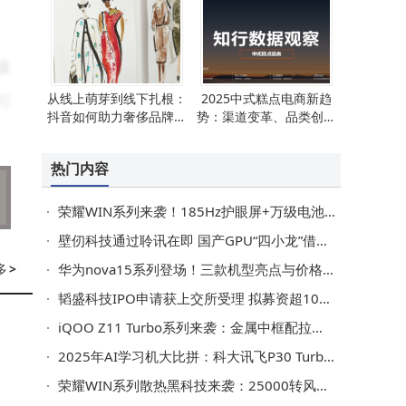
设
从线上萌芽到线下扎根：
2025中式糕点电商新趋
间
抖音如何助力奢侈品牌融
势：渠道变革、品类创新
9
入生活日常
与品牌突围之路
热门内容
荣耀WIN系列来袭！185Hz护眼屏+万级电池+骁龙双芯成性能猛兽
配
壁仞科技通过聆讯在即 国产GPU“四小龙”借力资本加速崛起
。
多
>
华为nova15系列登场！三款机型亮点与价格剖析，助你轻松选机
韬盛科技IPO申请获上交所受理 拟募资超10亿 地平线位列客户名单
iQOO Z11 Turbo系列来袭：金属中框配拉丝背壳 性能续航影像全面升级
于
2025年AI学习机大比拼：科大讯飞P30 Turbo等四款，哪款能成孩子学习好帮手？
i
荣耀WIN系列散热黑科技来袭：25000转风扇助力 性能续航双突破