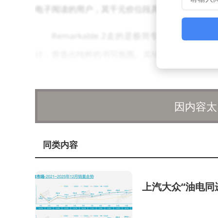
电子阅读的用户，其千元价位段具有较强吸引力，
Remarkable 2走的是极简专业路线。采用E
计，营造出纯粹的书写氛围。其Markup语言支持
与2800mAh电池容量，在文档管理效率与续航表现上不
99元的定价也限制了市场普及度。
因内容太
富士通ScanSnap Cloud另辟蹊径专注
合OCR技术可识别36种语言文本。但其10.3
同类内容
对于需要频繁处理纸质文件的财务、法务从业者是
WoolyPad与掌阅iReader分别代表便
上汽大众“油电同
基础阅读与简单批注；后者坐拥80万册图书资源