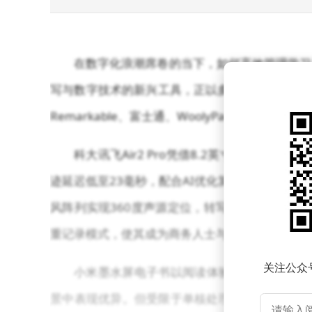
在数字化浪潮席卷的当下，如何高效管理学习
写与数字技术的新兴工具，正以多样化功能重新定义
Remarkable、富士通、WoolyPad、掌
科大讯飞Air2 Pro凭借8.2英寸墨水屏与
迹延迟低至23毫秒，配合AI优化算法可实现类
风阵列实现360度声源定位，转写准确率达98%
重记录模式，使其成为商务人士与学术研究者的理
关注公众
小米墨水屏电子书以阅读体验为核心竞争力。其
景中表现优异。但受限于单核处理器架构，手写笔