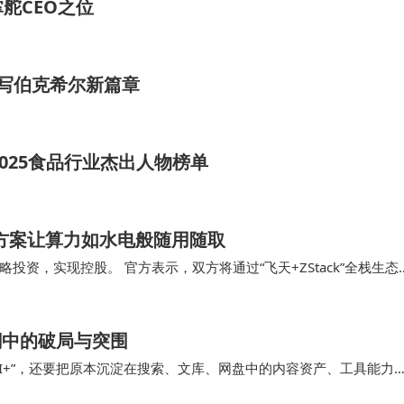
舵CEO之位
续写伯克希尔新篇章
025食品行业杰出人物榜单
云方案让算力如水电般随用随取
略投资，实现控股。 官方表示，双方将通过“飞天+ZStack”全栈生态
台的云计算服务像安装标准软件一…
潮中的破局与突围
I+”，还要把原本沉淀在搜索、文库、网盘中的内容资产、工具能力
道待破解的难题。360、夸克等传统搜索产…