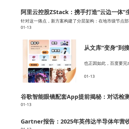
阿里云控股ZStack：携手打造“云边一体
针对这一痛点，新方案构建了分层架构：在地市级节点部署Z
01-13
本地存储3至6个月，承担初步分析任务；而在网省侧部署
从文库“变身”到
也正因如此，百度要完成
库、网盘中的内容资产
01-13
道待破解的难题。360
谷歌智能眼镜配套App提前揭秘：对话检测
01-13
Gartner报告：2025年英伟达半导体年