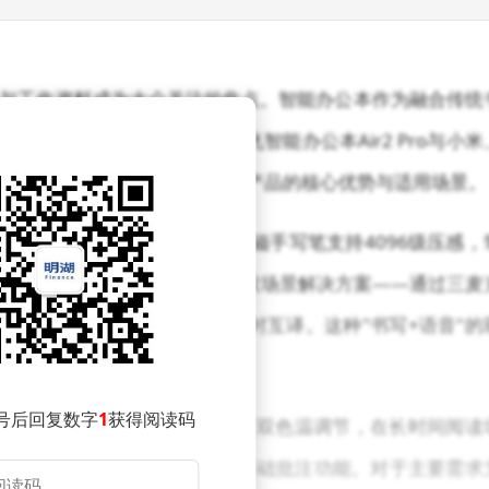
与工作资料成为大众关注的焦点。智能办公本作为融合传统
办公场景。本文聚焦科大讯飞智能办公本Air2 Pro与小米
阅等品牌热门产品的对比评测，解析不同产品的核心优势与适用场景。
智能语音技术脱颖而出。其搭载的电磁手写笔支持4096级压感，
纸书写体验。更引人注目的是其会议场景解决方案——通过三麦
，并支持中英日韩等12种语言实时互译。这种"书写+语音"的
想选择。
号后回复数字
1
获得阅读码
300ppi像素密度与24级冷暖双色温调节，在长时间阅读
记存在0.3秒延迟，且仅支持基础批注功能。对于主要需求