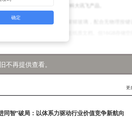
但在多任务处理能力上明显弱于科大讯飞产品。
确定
 Ink Carta 1250面板与康宁大猩猩玻璃，配合无物理按键
矢量图形标注，PDF批注体验接近纸质文档。但16GB存储空
及科大讯飞Air2 Pro的64GB存储+3800mAh组合。其3
旧不再提供查看。
文档数字化。通过1000万像素摄像头实现每分钟15页的扫描速度，
英寸屏幕缺乏手写层，且系统封闭性较强，无法安装第三方应用
更
实用工具，但难以满足创意工作者的多元需求。
携与资源两大方向。前者仅重280克，采用可折叠设计，但功能仅限
进同智”破局：以体系力驱动行业价值竞争新航向
，却受限于封闭系统无法拓展笔记功能。相比之下，科大讯飞A