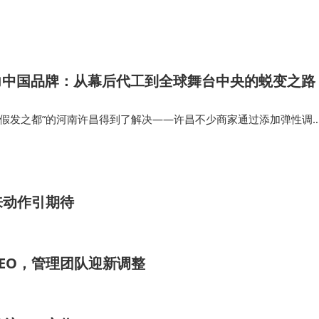
indle等主流阅读应用，又能通过应用商店安装思维导图、笔记
环。
出显著优势：其2.3GHz四核处理器性能是竞品平均水平的1.
op助力中国品牌：从幕后代工到全球舞台中央的蜕变之路
WiFi与蓝牙5.2技术确保数据传输效率。更值得关注的是其A
“假发之都”的河南许昌得到了解决——许昌不少商家通过添加弹性调
达97%，语音指令响应速度缩短至0.5秒，这些细节优化显
“无胶头套”摒弃了对胶水使用，佩戴时间也从小时级缩短至数秒。 瑞
ni后，借力…
。当多数产品聚焦单一功能时，科大讯飞Air2 Pro通过"
来动作引期待
研究、创意设计等场景中构建起差异化优势。其2999元的定价
购置多设备的成本。对于追求效率与体验平衡的现代工作者
EO，管理团队迎新调整