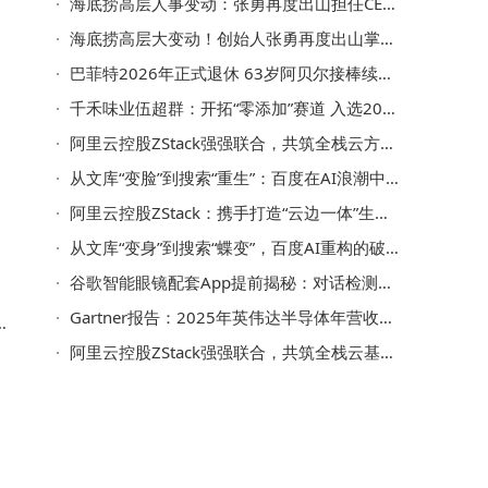
海底捞高层人事变动：张勇再度出山担任CEO，管理团队迎新调整
海底捞高层大变动！创始人张勇再度出山掌舵CEO之位
巴菲特2026年正式退休 63岁阿贝尔接棒续写伯克希尔新篇章
千禾味业伍超群：开拓“零添加”赛道 入选2025食品行业杰出人物榜单
阿里云控股ZStack强强联合，共筑全栈云方案让算力如水电般随用随取
从文库“变脸”到搜索“重生”：百度在AI浪潮中的破局与突围
阿里云控股ZStack：携手打造“云边一体”生态 赋能全球企业数智化转型
从文库“变身”到搜索“蝶变”，百度AI重构的破局与挑战
谷歌智能眼镜配套App提前揭秘：对话检测本地化，遮挡LED即禁拍
Gartner报告：2025年英伟达半导体年营收首破千亿，AI芯片前景广阔
，
阿里云控股ZStack强强联合，共筑全栈云基础设施新生态
与