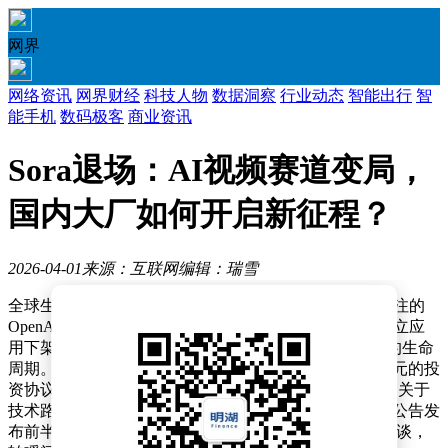
网界
网络资讯
网界财经
科技人物
数据洞察
行业动态
智能出行
智
能手机
数码极客
商业资讯
Sora退场：AI视频赛道变局，
国内大厂如何开启新征程？
2026-04-01
来源：互联网
编辑：瑞雪
全球生成式AI视频领域迎来重大转折——曾引发全球关注的
OpenAI旗下视频生成工具Sora突然宣布全面关停，从独立应
用下架到API接口终止，仅用一纸公告便结束了25个月的生命
周期。这场猝不及防的退出，不仅让迪士尼价值10亿美元的投
资协议与200余个超级IP授权化为泡影，更在科技圈掀起关于
技术路线与商业逻辑的激烈讨论。据路透社披露，就在公告发
布前半小时，迪士尼团队还在与OpenAI高管进行合作洽谈，