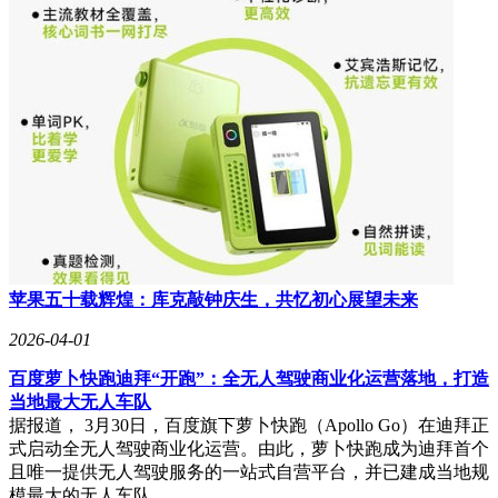
虚拟主播到游戏开发的3D资产生成，从影视制作的分镜预演
到广告营销的创意生产，专业工作流中的AI应用正展现出不
可替代的价值。Sora的陨落或许终结了一个时代，但中国厂商
的集体突围，正在为这个赛道书写新的规则。
苹果五十载辉煌：库克敲钟庆生，共忆初心展望未来
2026-04-01
百度萝卜快跑迪拜“开跑”：全无人驾驶商业化运营落地，打造
当地最大无人车队
据报道， 3月30日，百度旗下萝卜快跑（Apollo Go）在迪拜正
式启动全无人驾驶商业化运营。由此，萝卜快跑成为迪拜首个
且唯一提供无人驾驶服务的一站式自营平台，并已建成当地规
模最大的无人车队。…