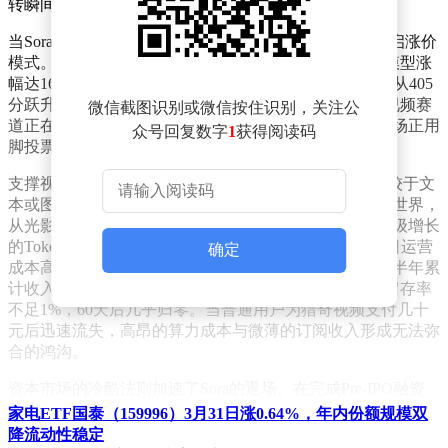
转瞬间便收到项目终止通知。
当Sora的服务器灯光熄灭时，中国大模型厂商却集体开启涨价
模式。即梦平台积分价格从45分飙升至120分，小云雀模型涨
幅达167%，接入最新技术的LibTV每15秒视频消耗积分从405
分跃升至615分。这种冰火两重天的景象，折射出生成视频赛
微信截图识别或微信按住识别，关注公
道正在经历的深层变革：当技术狂欢遭遇商业现实，市场正用
众号回复数字
1
获得阅读码
脚投票选择更具生存能力的玩家。
支撑视频生成的"算力黑洞"是压垮Sora的首要因素。相较于文
本或图像生成，视频模型需要在时间轴上构建三维物理世界，
从光影折射到物体碰撞，每个像素的变化都伴随着指数级增长
的Token消耗。OpenAI内部文件显示，Sora全盛时期每日运营
确定
成本高达1500万美元，年化支出达54亿美元，而其上线半年累
计收入仅210万美元。更严峻的是用户留存数据：30天留存率
不足1%，60天后几乎归零。当普通用户为猎奇视频支付几十
元后迅速流失，高昂的算力成本与微薄的订阅收入形成无法弥
合的鸿沟。
资本市场的冷酷法则加速了Sora的退场。在完成Pre-IPO融资
后估值飙至8400亿美元的OpenAI，此刻正面临华尔街对盈利
家电ETF国泰（159996）3月31日涨0.64%，年内份额规模双
模型的严苛审视。当管理层发现视频业务像台烧钱机器却无法
降流动性稳定