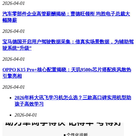
2026-04-01
版权困局成为悬在所有AI视频工具头顶的达摩克利斯之剑。
迪士尼与Sora的合作崩盘，预示着超级IP持有者对AI"吸血"传
汽车零部件企业高管薪酬揭秘：曹德旺领衔 均胜电子总裁大
统内容产业的警惕。国内配音界边江、季冠霖等从业者近期集
幅降薪
体发声，抗议AI未经授权使用其声音数据。当视频生成从娱
2026-04-01
乐工具升级为商业利器时，传统创作者与版权方正在构建围剿
阵营。缺乏自有应用场景、单纯依赖接口销售的OpenAI，显
宝马德国开启用户驾驶数据采集：借真实场景数据，为辅助驾
然无法承受排山倒海的侵权诉讼。
驶系统“升级”
中国厂商的生存智慧体现在独特的商业闭环构建上。以字节跳
2026-04-01
动为例，Seedance2.0与TikTok、抖音、剪映构成的超级生态形
成完美协同：AI生成的带货视频、引流短剧通过剪映进入创
OPPO K15 Pro+核心配置揭晓：天玑9500s芯片搭配疾风散热
作者工作流，再经算法推荐投放到抖音的流量海洋，最终转化
引擎亮相
为广告收入、短剧充值和电商GMV。这种"内生需求+流量变
2026-04-01
现"的飞轮模式，使高昂算力成本转化为可持续的商业回报。
当即梦等平台在Sora关停当日取消折扣时，实则是通过价格门
2026年科大讯飞学习机怎么选？三款高口碑实用机型助
槛筛选真正创造价值的B端客户——对跨境电商和AI短剧从业
孩子高效学习
者而言，即便价格翻倍，其成本仍远低于传统拍摄方式。
2026-04-01
这场行业洗牌标志着生成视频领域进入深水区。当技术炫技的
热潮退去，能够构建版权合规体系、打通商业闭环的玩家，正
在将视频生成工具转化为数字工业的"水电煤"。从跨境电商的