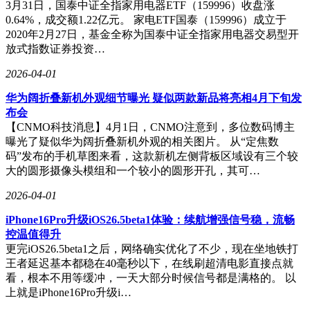
产生可持续收入时，果断选择将算力资源向ChatGPT和代码生
3月31日，国泰中证全指家用电器ETF（159996）收盘涨
成工具倾斜——这些领域存在着愿意为生产力提升支付高额费
0.64%，成交额1.22亿元。 家电ETF国泰（159996）成立于
用的企业客户。应用业务负责人Fidji Simo在内部会议上直
2020年2月27日，基金全称为国泰中证全指家用电器交易型开
言："我们必须停止为无法造血的支线任务分散精力。"
放式指数证券投资…
全球竞争格局的剧变构成另一重打击。在OpenAI试图通吃文
2026-04-01
本、图像、视频等所有赛道的战略下，对手们正用精准打击撕
华为阔折叠新机外观细节曝光 疑似两款新品将亮相4月下旬发
开防线。专注文本与代码领域的Anthropic凭借Claude Code工
布会
具，9个月内斩获25亿美元年化收入，占据54%的市场份额，
【CNMO科技消息】4月1日，CNMO注意到，多位数码博主
而OpenAI同期份额仅21%。企业客户采购调研显示，选择
曝光了疑似华为阔折叠新机外观的相关图片。 从“定焦数
Anthropic的比例高达73%，是OpenAI的三倍之多。更令
码”发布的手机草图来看，这款新机左侧背板区域设有三个较
OpenAI焦虑的是，在视频生成这个曾经的优势赛道，中国厂
大的圆形摄像头模组和一个较小的圆形开孔，其可…
商正形成合围之势。
2026-04-01
字节跳动的Seedance2.0、快手的可灵等模型，在Sora因成本与
版权问题迭代缓慢的窗口期迅速崛起。这些中国产品避开对物
iPhone16Pro升级iOS26.5beta1体验：续航增强信号稳，流畅
理真实的过度追求，转而强化"多模态可控性"与"导演级调
控温值得升
度"能力。Seedance2.0支持原生2K分辨率，允许用户同时导入
更完iOS26.5beta1之后，网络确实优化了不少，现在坐地铁打
照片、参考视频和配乐，通过模型转化为镜头语言连贯的视
王者延迟基本都稳在40毫秒以下，在线刷超清电影直接点就
频。在Artificial Analysis的独立盲测中，该模型在文本到视
看，根本不用等缓冲，一天大部分时候信号都是满格的。 以
频、图像到视频两个领域均登顶榜首，超越Google Veo3和
上就是iPhone16Pro升级i…
Sora等主流竞品。