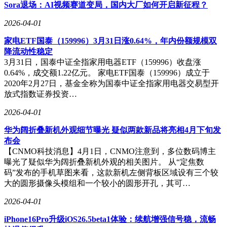
为“视觉原住民”，其认知模式更依赖图像直觉而非语言逻辑。
Sora退场：AI视频赛道变局，国内大厂如何开启新征程？
数据显示，Google Lens每月处理超35亿次视觉搜索，多模态
2026-04-01
交互在18-25岁用户中的增长率达其他年龄段的2.3倍。Chance
AI创始人曾熙指出，传统对话式AI擅长语言生成，却忽视了
家电ETF国泰（159996）3月31日涨0.64%，年内份额规模双
人类70%的信息接收来自视觉通道的现实。这种认知偏差导致
降流动性稳定
技术难以真正参与现实世界的意义构建。
3月31日，国泰中证全指家用电器ETF（159996）收盘涨
0.64%，成交额1.22亿元。 家电ETF国泰（159996）成立于
个性化服务成为该应用的核心竞争力。系统根据用户拍摄习惯
2020年2月27日，基金全称为国泰中证全指家用电器交易型开
构建动态认知模型，不同地区的用户会收到差异化解读。在香
放式指数证券投资…
港Art Central艺术展的实践中，AI能根据观众驻足时长、拍摄
角度等微行为数据，实时调整解说策略。这种千人千面的服务
2026-04-01
模式，有效缓解了用户对AI同质化输出的担忧，20万欧美年
轻用户的数据显示，63%的使用场景集中在“探索性拍摄”而非
华为阔折叠新机外观细节曝光 疑似两款新品将亮相4月下旬发
功能性查询。
布会
【CNMO科技消息】4月1日，CNMO注意到，多位数码博主
开发团队的跨界背景为产品注入独特基因。创始人曾熙兼具认
曝光了疑似华为阔折叠新机外观的相关图片。 从“定焦数
知科学博士背景与消费电子行业经验，其职业轨迹从OPPO硬
码”发布的手机草图来看，这款新机左侧背板区域设有三个较
件设计到字节跳动AI产品构建，始终聚焦人机交互的本质问
大的圆形摄像头模组和一个较小的圆形开孔，其可…
题。他观察到，现有AI产品多围绕语言模型构建，而视觉认
知领域仍存在结构性空白。“当手机拍照成为日均2.8次的高频
2026-04-01
行为，视觉数据的价值远未被充分挖掘。”这种认知促使团队
iPhone16Pro升级iOS26.5beta1体验：续航增强信号稳，流畅
将发展方向定位为“视觉认知引擎”的构建。