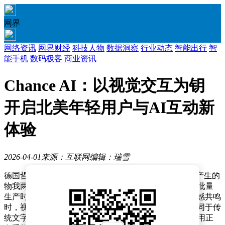
网界
网络资讯
网界财经
科技人物
数据洞察
行业动态
智能出行
智
能手机
数码极客
商业资讯
Chance AI：以视觉交互为钥
开启北美年轻用户与AI互动新
体验
2026-04-01
来源：互联网
编辑：瑞雪
德国哲学家本雅明曾用“灵韵降临”形容夏日凝视远山时产生的
物我两忘体验，这种人类独有的审美感知，在AI主导的批量
生产时代显得愈发珍贵。当技术试图复刻这种细腻的情感共鸣
时，视觉交互正成为突破人机协作瓶颈的关键路径。不同于传
统文字交互的局限性，以图像识别为核心的新一代AI应用正