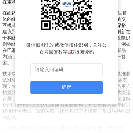
在重构人与技术的对话方式。
在纽约大学校园里，一款名为Chance AI的应用正引发学生群
体的使用热潮。这款工具突破了传统AI产品依赖输入框的交
互模式，用户只需拍摄照片即可触发AI的深度解析。从穿搭
建议到艺术鉴赏，从植物识别到宠物行为解读，其核心创新在
于构建了“视觉代理”系统——通过实时图像分析，AI不仅能识
别物体表面特征，更能解读背后的文化语境与社会意义。例如
微信截图识别或微信按住识别，关注公
在巴塞尔艺术周现场，观众通过实时交互模式与AI探讨展品
众号回复数字
1
获得阅读码
内涵，系统能持续推演画面中的隐喻关系，而非给出单一答
案。
技术突破为这种交互革新提供了支撑。在严苛的多模态基准测
试MMMMU-Pro中，Chance AI以86.07%的准确率超越人类表
现，特别是在艺术理解与跨语境解释任务中展现优势。当用户
确定
拍摄洛杉矶市中心的某块岩石时，系统不仅能识别其艺术搬运
背景，更能分析出作品映射的美国社会阶级矛盾。这种深度解
析能力源于对视觉认知规律的重新解构，开发者将人类理解过
程拆解为感知、知识关联与社会共识三个维度，形成独特的算
法架构。
年轻用户群体的行为变迁推动着交互范式的转型。Z世代作