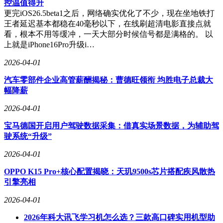
控温值得升
在技术狂飙突进的时代，交互方式的演进往往决定着产品的生
更完iOS26.5beta1之后，网络确实优化了不少，现在坐地铁打
命力。正如触屏技术重新定义了手机形态，视觉交互或许正在
王者延迟基本都稳在40毫秒以下，在线刷超清电影直接点就
开启AI的下一个时代。当系统能像人类一样“看”懂世界时，技
看，根本不用等缓冲，一天大部分时候信号都是满格的。 以
术不再只是冷冰冰的工具，而是成为延伸人类感知的有机部
上就是iPhone16Pro升级i…
分。这种转变不仅关乎技术突破，更蕴含着对人类认知本质的
2026-04-01
深刻理解——在算法与直觉的碰撞中，寻找技术与人性的平衡
点。
汽车零部件企业高管薪酬揭秘：曹德旺领衔 均胜电子总裁大
幅降薪
2026-04-01
宝马德国开启用户驾驶数据采集：借真实场景数据，为辅助驾
驶系统“升级”
2026-04-01
OPPO K15 Pro+核心配置揭晓：天玑9500s芯片搭配疾风散热
引擎亮相
2026-04-01
2026年科大讯飞学习机怎么选？三款高口碑实用机型助