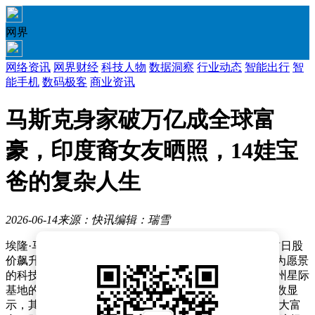
网界
网络资讯
网界财经
科技人物
数据洞察
行业动态
智能出行
智
能手机
数码极客
商业资讯
马斯克身家破万亿成全球富
豪，印度裔女友晒照，14娃宝
爸的复杂人生
2026-06-14
来源：快讯
编辑：瑞雪
埃隆·马斯克旗下SpaceX公司近日在华尔街完成上市，首日股
价飙升19%，市值突破2.2万亿美元。这位以“火星移民”为愿景
的科技领袖虽未亲临纽约交易所现场，却通过德克萨斯州星际
基地的直播见证了这一里程碑时刻。据彭博亿万富翁指数显
示，其个人财富随之跃升至1.1万亿美元，成为全球第二大富