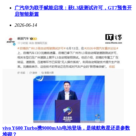
年所生，据称是马斯克子女中唯一通过自然受孕出生的孩子。
广汽华为联手赋能启境：获L3级测试许可，GT7预售开
然而，克莱尔曾透露马斯克对这个孩子关注度较低，引发外界
启智能新篇
对其家庭关系复杂性的猜测。从科技狂人到多孩父亲，马斯克
的公众形象始终交织着理想主义与人性争议，而他的私人生活
2026-06-14
正如其商业版图一般，充满戏剧性与话题性。
vivo Y600 Turbo携9000mAh电池登场，是续航救星还是参数
堆砌？