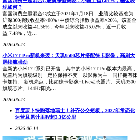
富国消费主题混合C最新净值揭晓：小幅上扬1.01%，基金表
现如何？
富国消费主题混合C成立于2021年1月18日，业绩比较基准为
沪深300指数收益率×80%+中债综合指数收益率×20%。该基金
成立以来收益-41.56%，今年以来收益-15.02%，近一月收
益-7.48%，近…
2026-06-14
小米17T Pro新机来袭：天玑9500芯片搭配徕卡影像，高刷大
屏续航强劲
全新的小米17T系列已开售，其中的小米17T Pro版本为最高，
配置均为旗舰级别，定位保持不变，以影像为主，同样拥有徕
卡加持。 新机亮点，比如徕卡影像+Live动态照片、天玑9500
旗舰芯片、144Hz阳光…
2026-06-14
百度萝卜快跑落地瑞士！补齐公交短板，2027年常态化
运营且累计里程超3.3亿公里
2026-06-14