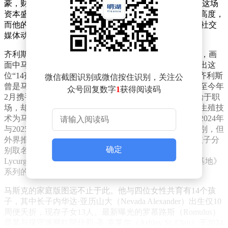
豪，财富规模是谷歌联合创始人拉里·佩奇的三倍以上。这场
资本盛宴背后，马斯克再次将商业与科技的边界推向新高度，
而他的私人生活却因女友希文·齐利斯（Shivon Zilis）的社交
媒体动态引发另一波关注。
齐利斯在SpaceX上市当日于社交平台分享了数张生活照，画
面中马斯克双臂各抱一个幼女，神情疲惫却平静，展现出这
位“14孩父亲”在事业与家庭间的真实状态。现年39岁的齐利斯
微信截图识别或微信按住识别，关注公
曾是马斯克旗下企业员工，两人关系长期保持低调，直至今年
众号回复数字
1
获得阅读码
2月携手出席海湖庄园婚礼才被视为公开化。这段关系始于职
场，却逐渐演变为复杂的家庭纽带——齐利斯通过辅助生殖技
术为马斯克诞下四个孩子，包括2021年的一对龙凤胎、2024年
与2025年各一个子女。尽管她未公开最新两个孩子的性别，但
外界推测龙凤胎中的阿祖尔（Azure）为女孩，另两个孩子分
确定
别取名阿卡迪亚（Arcadia）与谢顿·莱库格斯（Seldon
Lycurgus），后者名字被指暗含对科幻作家阿西莫夫《基地》
系列的致敬。
马斯克的家庭版图远不止于此。他与四位女性共育有14个孩
子，其中长子内华达·亚历山大（Nevada Alexander）出生仅10
周便夭折，现存子女13人。最新曝光的罗慕路斯（Romulus）
是其与保守派网红阿什莉·圣·克莱尔（Ashley St. Clair）于2024