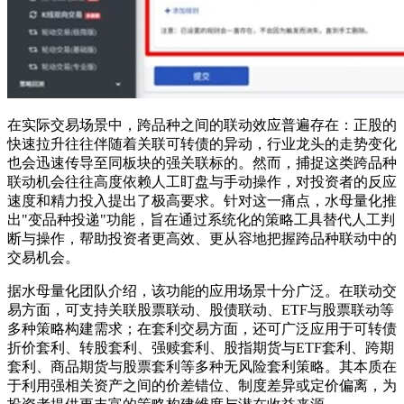
在实际交易场景中，跨品种之间的联动效应普遍存在：正股的
快速拉升往往伴随着关联可转债的异动，行业龙头的走势变化
也会迅速传导至同板块的强关联标的。然而，捕捉这类跨品种
联动机会往往高度依赖人工盯盘与手动操作，对投资者的反应
速度和精力投入提出了极高要求。针对这一痛点，水母量化推
出"变品种投递"功能，旨在通过系统化的策略工具替代人工判
断与操作，帮助投资者更高效、更从容地把握跨品种联动中的
交易机会。
据水母量化团队介绍，该功能的应用场景十分广泛。在联动交
易方面，可支持关联股票联动、股债联动、ETF与股票联动等
多种策略构建需求；在套利交易方面，还可广泛应用于可转债
折价套利、转股套利、强赎套利、股指期货与ETF套利、跨期
套利、商品期货与股票套利等多种无风险套利策略。其本质在
于利用强相关资产之间的价差错位、制度差异或定价偏离，为