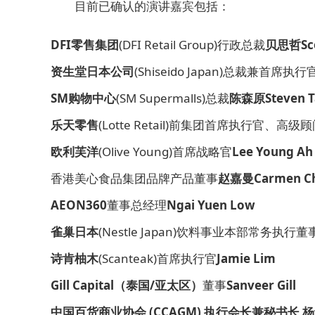
目前已确认的演讲嘉宾包括：
DFI
零售集团
(DFI Retail Group)行政总裁
贝思哲
Sc
资生堂日本公司
(Shiseido Japan)总裁兼首席执行
SM
购物中心
(SM Supermalls)总裁
陈森原
Steven 
乐天零售
(Lotte Retail)前集团首席执行官、高级
欧利芙洋
(Olive Young)首席战略官
Lee Young Ah
香港美心食品集团品牌产品董事
赵嘉曼
Carmen C
AEON360
董事总经理
Ngai Yuen Low
雀巢日本
(Nestle Japan)饮料事业本部常务执行董
诗肯柚木
(Scanteak)首席执行官
Jamie Lim
Gill Capital
（泰国/
亚太区）
董事
Sanveer Gill
中国百货商业协会 (CCAGM)
执行会长兼秘书长
杨