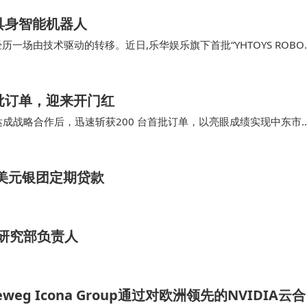
具身智能机器人
场由技术驱动的转移。近日,乐华娱乐旗下首批“YHTOYS ROBO
级商圈悄然落地,一场由AI、机器人、潮玩与新零售交织的创新实验正
首批订单，迎来开门红
式达成战略合作后，迅速斩获200 台首批订单，以亮眼成绩实现中东市
 AITO问界品牌与车型的充分认可，也彰显双方高效协同的合作实
亿美元银团定期贷款
加坡研究部负责人
eg Icona Group通过对欧洲领先的NVIDIA云合