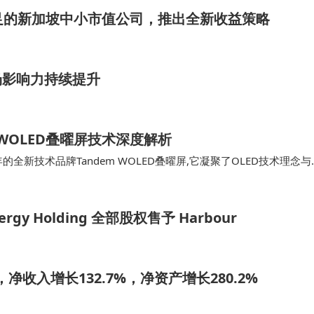
究覆盖不足的新加坡中小市值公司，推出全新收益策略
场影响力持续提升
 WOLED叠曜屏技术深度解析
3 年的全新技术品牌Tandem WOLED叠曜屏,它凝聚了OLED技术理念与
(Primary RGB Tandem 2.0)技术,融入更为精细的像素结构与先
ergy Holding 全部股权售予 Harbour
净收入增长132.7%，净资产增长280.2%