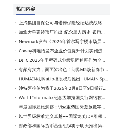
行业分析】
未来
热门内容
上汽集团自保公司与诺德保险经纪达成战略合作 助力中国汽车品牌高质量扬帆出海
加拿大皇家铸币厂推出"纪念黑人历史"银币系列
Newmark发布《2026年首尔写字楼市场展望》
Coway科唯怡发布企业价值提升计划实施进展报告
DIFC 2025年里程碑式业绩巩固迪拜作为全球领先金融与商业目的地的地位
有颜有实力，面面皆出色！问界M5焕新春节出行质感
HUMAIN收购ai.io控股权后推出HUMAIN Sport
沙特阿拉伯为将于2026年2月8日至9日举行的AlUla新兴市场经济体会议做准备
World Informatix纪念孟加拉国央行网络攻击案十周年
年度国际差旅洞察：Visa重塑国际差旅数字支付体验
以世界级标准定义卓越----国际龙奖IDA引领世界金融保险业专业成长与永续发展
财政部和国际货币基金组织将于明天推出第二届新兴市场经济体阿鲁拉会议