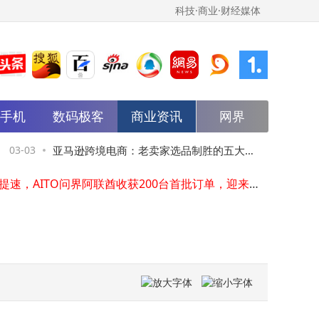
科技·商业·财经媒体
在阿姆斯特丹泛欧交易所上市的SWI Stoneweg Icona Group签署协议，收购一家美国数据中心公司的重要股权，以扩大其数字足迹
ATFX 强化全球金融枢纽布局 推动国际市场影响力持续提升
2026电竞显示器谁才是真王者？Tandem WOLED叠曜屏技术深度解析
能手机
数码极客
商业资讯
网界
Nopporn Suppipat 将其持有的 Wind Energy Holding 全部股权售予 Harbour
尚乘数科公布全年业绩，营收增长565.7%，净收入增长132.7%，净资产增长280.2%
娱乐的AI新零售革命：当潮玩IP遇见具身智能机器人
3-03
亚马逊跨境电商：老卖家选品制胜的五大维
03-03
杭
出海提速，AITO问界阿联酋收获200台首批订单，迎来开门红
毛里求斯商业银行有限公司成功完成4.5亿美元银团定期贷款
度与新手逆袭成长路径
分
ewmark任命Shanting Wong为新加坡研究部负责人
在阿姆斯特丹泛欧交易所上市的SWI Stoneweg Icona Group通过对欧洲领先的NVIDIA云合作伙伴Polarise进行多数股权投资进军AI算力领域，打造一体化的欧洲AI基础设施平台
在阿姆斯特丹泛欧交易所上市的SWI Stoneweg Icona Group签署协议，收购一家美国数据中心公司的重要股权，以扩大其数字足迹
ATFX 强化全球金融枢纽布局 推动国际市场影响力持续提升