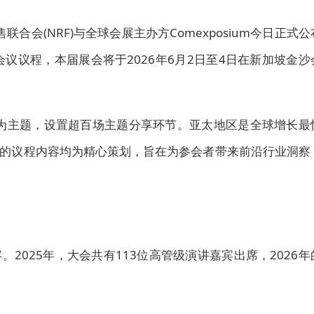
零售联合会(NRF)与全球会展主办方Comexposium今日
正式
公
C)的完整会议议程，本届展会将于2026年6月2日至4日在新加坡金沙
个当下）为主题，设置超百场主题分享环节。亚太地区是全球增长最
的
议程内容
均为精心策划，旨在为参会者带来前沿行业洞察
。2025年，大会共有113位高管级演讲嘉宾出席，2026年