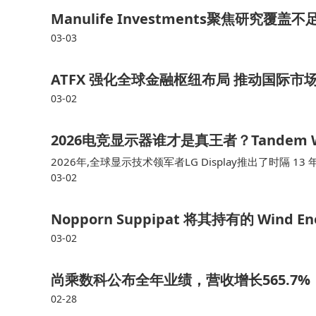
Manulife Investments聚焦研
03-03
ATFX 强化全球金融枢纽布局 推动国际市
03-02
2026电竞显示器谁才是真王者？Tandem
2026年,全球显示技术领军者LG Display推出了时隔 1
03-02
特的客户价值。Tandem WOLED叠曜屏基于真彩叠屏2.0技术
算法,成功实现4500尼特的峰值亮度,同
Nopporn Suppipat 将其持有的 Wind En
03-02
尚乘数科公布全年业绩，营收增长565.7%，
02-28