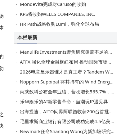
MondeVita完成对Caruso的收购
KPS将收购WELLS COMPANIES, INC.
场
HR Path战略收购Lumi，强化全球布局
体
本栏最新
Manulife Investments聚焦研究覆盖不足的新加坡中小市值公司，推出全新收益策略
的
ATFX 强化全球金融枢纽布局 推动国际市场影响力持续提升
动
2026电竞显示器谁才是真王者？Tandem WOLED叠曜屏技术深度解析
Nopporn Suppipat 将其持有的 Wind Energy Holding 全部股权售予 Harbour
尚乘数科公布全年业绩，营收增长565.7%，净收入增长132.7%，净资产增长280.2%
乐华娱乐的AI新零售革命：当潮玩IP遇见具身智能机器人
出海提速，AITO问界阿联酋收获200台首批订单，迎来开门红
之
毛里求斯商业银行有限公司成功完成4.5亿美元银团定期贷款
决
Newmark任命Shanting Wong为新加坡研究部负责人