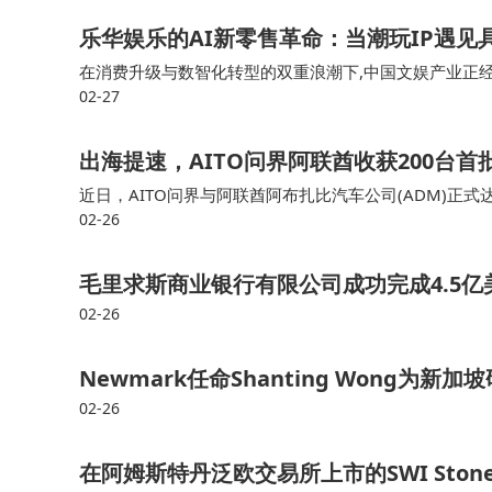
乐华娱乐的AI新零售革命：当潮玩IP遇见
在消费升级与数智化转型的双重浪潮下,中国文娱产业正经历一
02-27
HOP”在北京、上海、南京、广州、杭州等核心城市的顶
拉开帷幕。曾经以艺人经纪闻名
出海提速，AITO问界阿联酋收获200台
近日，AITO问界与阿联酋阿布扎比汽车公司(ADM)正
02-26
开门红。此次首批订单快速落地，既体现了本地高端市场对
力。作为中国高端智能新能源汽车品
毛里求斯商业银行有限公司成功完成4.5
02-26
Newmark任命Shanting Wong为新
02-26
在阿姆斯特丹泛欧交易所上市的SWI Stonew