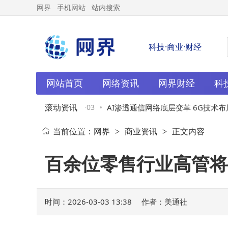
网界
手机网站
站内搜索
科技·商业·财经
网站首页
网络资讯
网界财经
科
滚动资讯
比价工具+实操
03-03
AI渗透通信网络底层变革 6G技术布局
当前位置：
网界
商业资讯
正文内容
>
>
重构双线竞速
百余位零售行业高管将亮
时间：2026-03-03 13:38
作者：美通社