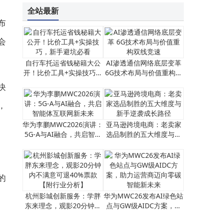
全站最新
布
会
自行车托运省钱秘籍大公
AI渗透通信网络底层变革
开！比价工具+实操技巧，
6G技术布局与价值重构双
新手避坑必看
线竞速
快
，
华为李鹏MWC2026演讲：
亚马逊跨境电商：老卖家
5G-A与AI融合，共启智能
选品制胜的五大维度与新
体互联网新未来
手逆袭成长路径
的
杭州影城创新服务：学胖
华为MWC26发布AI绿色站
东来理念，观影20分钟内
点与GW级AIDC方案，助
不满意可退40%票款【附
力运营商迈向零碳智能新