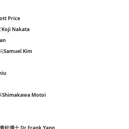
ott Price
官
Koji Nakata
Tan
顾问
Samuel Kim
hiu
事
Shimakawa Motoi
青松博士
Dr Frank Yang