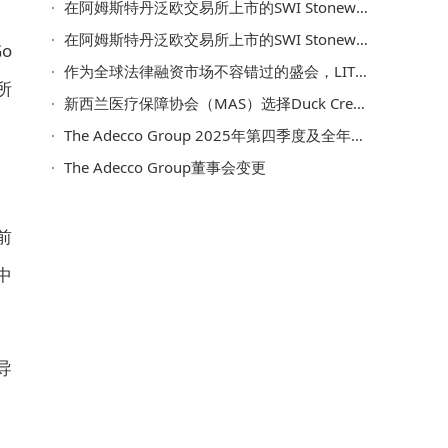
在阿姆斯特丹泛欧交易所上市的SWI Stoneweg Icona Group通过对欧洲领先的NVIDIA云合作伙伴Polarise进行多数股权投资进军AI算力领域，打造一体化的欧洲AI基础设施平台
在阿姆斯特丹泛欧交易所上市的SWI Stoneweg Icona Group签署协议，收购一家美国数据中心公司的重要股权，以扩大其数字足迹
o
作为全球法律融资市场不容错过的盛会，LITFINCON Asia即将首次登陆新加坡
所
新西兰医疗保障协会（MAS）选择Duck Creek Technologies推进核心保险业务现代化
The Adecco Group 2025年第四季度及全年业绩
The Adecco Group董事会变更
前
中
导