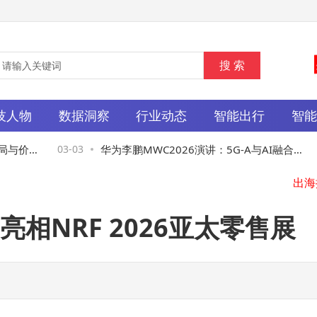
技人物
数据洞察
行业动态
智能出行
智
乐华
与价值
03-03
华为李鹏MWC2026演讲：5G-A与AI融合，
0
共启智能体互联网新未来
N
相NRF 2026亚太零售展