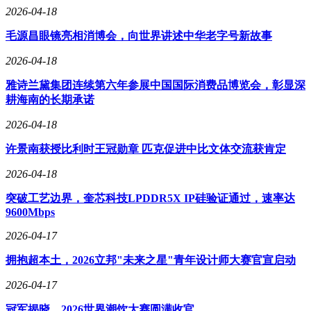
2026-04-18
毛源昌眼镜亮相消博会，向世界讲述中华老字号新故事
2026-04-18
雅诗兰黛集团连续第六年参展中国国际消费品博览会，彰显深
耕海南的长期承诺
2026-04-18
许景南获授比利时王冠勋章 匹克促进中比文体交流获肯定
2026-04-18
突破工艺边界，奎芯科技LPDDR5X IP硅验证通过，速率达
9600Mbps
2026-04-17
拥抱超本土，2026立邦"未来之星"青年设计师大赛官宣启动
2026-04-17
冠军揭晓，2026世界潮饮大赛圆满收官