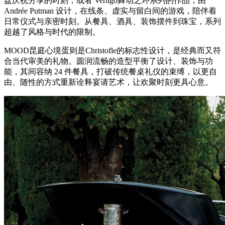
盘庆祝分享的时刻；或者 Vertigo舞动之环系列的作品，由
Andrée Putman 设计，在线条、虚实与留白间的游戏，陪伴着
日常仪式与亲密时刻。从餐具、酒具、装饰摆件到珠宝，系列
超越了风格与时代的限制。
MOOD昆庭心境蛋则是Christofle的标志性设计，是经典而又符
合当代审美的礼物。圆润流畅的造型平衡了设计、装饰与功
能，其间容纳 24 件餐具，打破传统餐桌礼仪的束缚，以更自
由、随性的方式重新诠释宴请艺术，让欢聚时刻更具心意。