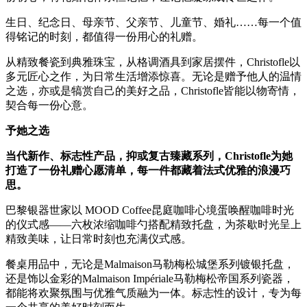
生日、纪念日、母亲节、父亲节、儿童节、婚礼……每一个值
得铭记的时刻，都值得一份用心的礼赠。
从精致餐瓷到典雅珠宝，从格调酒具到家居摆件，Christofle以
多元匠心之作，为日常生活增添惊喜。无论是赠予他人的温情
之选，亦或是犒赏自己的美好之品，Christofle皆能以物寄情，
契合每一份心意。
予她之选
当代新作、标志性产品，抑或复古臻藏系列，
Christofle
为她
打造了一份礼赠心愿清单，每一件都藏着法式优雅的浪漫巧
思。
巴黎银器世家以 MOOD Coffee昆庭咖啡心境蛋唤醒咖啡时光
的仪式感——六枚浓缩咖啡勺搭配精致托盘，为茶歇时光呈上
精致美味，让日常时刻也充满仪式感。
餐桌用品中，无论是Malmaison马勒梅松城堡系列镀银托盘，
还是饰以金彩的Malmaison Impériale马勒梅松帝国系列瓷器，
都能将欢聚氛围与优雅气质融为一体。标志性的设计，专为每