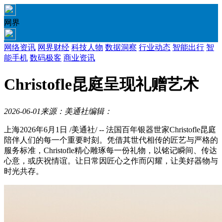
网界
网络资讯
网界财经
科技人物
数据洞察
行业动态
智能出行
智
能手机
数码极客
商业资讯
Christofle昆庭呈现礼赠艺术
2026-06-01
来源：美通社
编辑：
上海
2026年6月1日
/美通社/ -- 法国百年银器世家Christofle昆庭
陪伴人们的每一个重要时刻。凭借其世代相传的匠艺与严格的
服务标准，Christofle精心雕琢每一份礼物，以铭记瞬间、传达
心意，或庆祝情谊。让日常因匠心之作而闪耀，让美好器物与
时光共存。