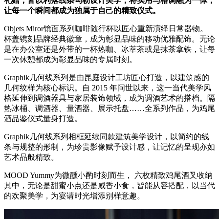
礼赠，皆以利落线条勾勒设计美学，将实用与格调融为一体，
让每一个瞬间都成为独属于自己的精致仪式。
Objets Miror镜面系列咖啡随行杯以匠心重新演绎日常器物。
杯盖镌刻品牌经典徽章，成为彰显品味的移动优雅配饰。无论
是在办公室还是外带的一杯热咖、冰萃茶或是抹茶拿铁，让每
一次休憩都成为彰显品味的专属时刻。
Graphik几何线系列是由昆庭设计工坊匠心打造，以建筑感的
几何纹样为核心标识。自 2015 年问世以来，这一当代美学风
格延伸到调酒器具与家居装饰领域，成为调酒艺术的搭档。隔
热冰桶、调酒器、量酒器、展示托盘……全系列作品，为鸡尾
酒品鉴仪式量身打造。
Graphik几何线系列相框延续同款建筑美学设计，以简约的线
条与规整的形制，为珍贵影像赋予设计感，让记忆的呈现亦如
艺术品般精致。
MOOD Yummy为微醺小酌时刻而生， 六枚精致鸡尾酒叉收纳
其中，无论是甜蜜小点还是咸香小食，皆能从容搭配，以当代
的欢聚美学，为宴请时光增添别样意趣。