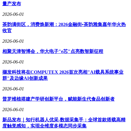
量产发布
2026-06-01
茶韵满街区，消费焕新潮：2026金融街•茶韵雅集嘉年华火热
收官
2026-06-01
相聚天津智博会，华大电子"e芯"点亮数智新征程
2026-06-01
撷发科技将在COMPUTEX 2026首次亮相"AI载具系统事业
群"及边缘AI创新成果
2026-06-01
普罗维植搭建产学研创新平台，赋能新生代食品创新者
2026-06-01
新品发布｜知行机器人优采-数据采集手：全球首款搭载高精
度触觉感知，实现全维度多模态同步采集