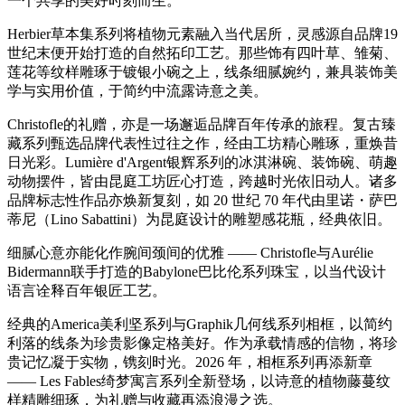
一个共享的美好时刻而生。
Herbier草本集系列将植物元素融入当代居所，灵感源自品牌19
世纪末便开始打造的自然拓印工艺。那些饰有四叶草、雏菊、
莲花等纹样雕琢于镀银小碗之上，线条细腻婉约，兼具装饰美
学与实用价值，于简约中流露诗意之美。
Christofle的礼赠，亦是一场邂逅品牌百年传承的旅程。复古臻
藏系列甄选品牌代表性过往之作，经由工坊精心雕琢，重焕昔
日光彩。Lumière d'Argent银辉系列的冰淇淋碗、装饰碗、萌趣
动物摆件，皆由昆庭工坊匠心打造，跨越时光依旧动人。诸多
品牌标志性作品亦焕新复刻，如 20 世纪 70 年代由里诺・萨巴
蒂尼（Lino Sabattini）为昆庭设计的雕塑感花瓶，经典依旧。
细腻心意亦能化作腕间颈间的优雅 —— Christofle与Aurélie
Bidermann联手打造的Babylone巴比伦系列珠宝，以当代设计
语言诠释百年银匠工艺。
经典的America美利坚系列与Graphik几何线系列相框，以简约
利落的线条为珍贵影像定格美好。作为承载情感的信物，将珍
贵记忆凝于实物，镌刻时光。2026 年，相框系列再添新章
—— Les Fables绮梦寓言系列全新登场，以诗意的植物藤蔓纹
样精雕细琢，为礼赠与收藏再添浪漫之选。