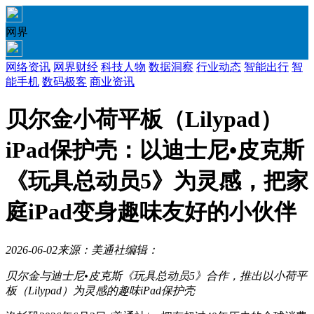
网界
网络资讯
网界财经
科技人物
数据洞察
行业动态
智能出行
智
能手机
数码极客
商业资讯
贝尔金小荷平板（Lilypad）
iPad保护壳：以迪士尼•皮克斯
《玩具总动员5》为灵感，把家
庭iPad变身趣味友好的小伙伴
2026-06-02
来源：美通社
编辑：
贝尔金
与迪士尼
•皮克斯《玩具总动员
5
》合作，推出以小荷平
板（
Lilypad）
为灵感的趣味
iPad
保护壳