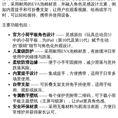
计，采用耐用的EVA泡棉材质，并融入角色灵感设计元素，例
如内置提手和可折叠支架，让用户在观看视频、绘画或学习
时，可以轻松握持、携带并使用设备。
主要功能包括：
官方
小荷平板
角色设计
—— 灵感源自《玩具总动员5》
中的小荷平板，为iPad（第10代及第11代）赋予生动
的"眼睛"细节与角色化外观设计。
儿童级防护
—— 采用耐用EVA泡棉材质，有效缓冲日常
使用中的碰撞与跌落。
柔软防滑边缘
—— 便于小手牢固握持，减少滑落与意外
跌落风险。
内置提手设计
—— 集成提手，方便携带，适用于日常多
场景使用。
自带支架
—— 可折叠支架支持免手持使用，适用于绘
画、观影或娱乐。
专属数字壁纸
—— 每个保护壳附带二维码，可下载小荷
平板主题壁纸（主屏与锁屏），让iPad更具角色感。
安全环保材质
—— 采用无毒材料与易清洁表面，方便日
常维护并获得家长认可。