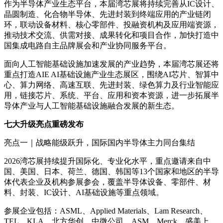
作为半导体产业生态平台，本届湾芯展将持续完善从IC设计、
晶圆制造、化合物半导体、先进封装到终端应用的产业链闭
环，联动设备材料、核心零部件、投融资机构及应用端资源，
推动技术交流、供需对接、成果转化和项目合作，加快打造中
国集成电路自主品牌展会和产业协同服务平台。
面向人工智能基础设施加速发展的产业趋势，本届湾芯展还将
重点打造AIE AI基础设施产业生态展区，围绕AI芯片、智算中
心、算力网络、高速互联、先进封装、绿色算力及行业智能应
用，链接芯片、系统、平台、应用和资本资源，进一步拓展半
导体产业与人工智能基础设施融合发展的新生态。
七大升级亮点重磅发布
亮点一｜战略能级跃升，国际国内半导体主力同台集结
2026湾芯展持续提升国际化、专业化水平，重点邀请来自中
国、美国、日本、荷兰、德国、韩国等13个国家和地区的半导
体代表企业及机构参展参会，覆盖半导体设备、零部件、材
料、封装、IC设计、AI基础设施等重点领域。
参展企业包括：ASML、Applied Materials、Lam Research、
TEL、KLA、北方华创、中微公司、ASM、Merck、盛美上