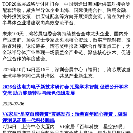
TOP20高层战略研讨闭门会、中国制造出海国际供需对接会等
配套活动，聚焦半导体企业出海、国际供需合作、跨境金融、
海外投资政策、供应链配套等方向开展深度交流，旨在为中外
半导体企业搭建双向高效交流平台。
未来100天，湾芯展组委会将持续整合全球龙头企业、国内外
产业集群、顶尖院士专家及央地核心资源，做实产能对接、投
融资对接、论坛筹备、湾芯奖申报及国际合作等重点工作，为
全球半导体产业呈现一场覆盖全产业链、聚焦核心技术、促进
产业合作的年度盛会。
2026年10月14日至16日，深圳会展中心（福田），湾芯展诚邀
全球半导体同仁共赴湾区，共见产业新生态。
2026台达电力电子新技术研讨会 汇聚学术智慧 促进公开学术
交流 助力能源转型与绿色低碳发展
2026-07-06
V6家居“星空自感弹簧”震撼发布：瑞典百年匠心弹簧，极限
评测见证新一代科技睡眠
7月4日，上海中心大厦内，V6家居「百年科技 星空好眠」
星空自感弹簧系列床垫新品发布会盛大举行。作为慕思集团专