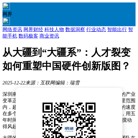
网界
网络资讯
网界财经
科技人物
数据洞察
行业动态
智能出行
智
能手机
数码极客
商业资讯
从大疆到“大疆系”：人才裂变
如何重塑中国硬件创新版图？
2025-12-22
来源：互联网
编辑：瑞雪
深圳南山区的硬件创新圈里，一场由技术人才流动引发的产业
变革正在重塑行业格局。以大疆总部为中心辐射的十公里范围
内，超过二十位前核心成员创立的科技企业，正以惊人的速度
在多个前沿领域攻城略地。这些带着大疆基因的创业者，用五
年时间将消费级3D打印、人形机器人、移动储能等赛道搅动
得风起云涌。
大疆的崛起堪称现象级。从2006年香港科技大学研究生团队在