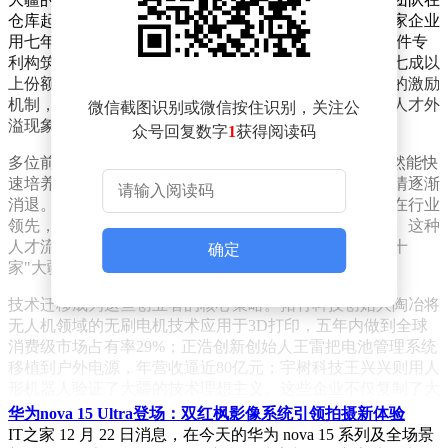
仓库起步，到2013年精灵系列无人机引爆全球市场，这家企业
用七年时间完成从配件商到整机霸主的蜕变。累计1.8万件专
利构筑的技术壁垒，使其在消费级无人机市场长期占据七成以
上份额。但硬币的另一面是，其严苛的技术文化与独特的激励
机制，在锻造出行业顶尖团队的同时，也催生了持续的人才外
微信截图识别或微信按住识别，关注公
溢现象。
众号回复数字
1
获得阅读码
多位前大疆员工透露，公司内部"从0到1"的研发模式虽然能快
速培养人才，但伴随组织规模扩张，早期创业团队的激情逐渐
消退。2015年加入的工程师张林回忆，大疆的薪酬体系在行业
领先，但股权兑现周期过长导致部分早期成员选择离开。这种
人才流动在2020年后形成明显趋势，仅2025年就有近二十
确定
家"大疆系"企业获得融资，创下历史新高。
技术迁移成为这些创业者的核心策略。拓竹科技创始人陶冶将
无人机领域的无刷电机技术应用于3D打印，五年内做到全球
消费级市场占有率29%；正浩创新创始人王雷把电池管理系统
移植到户外电源，年营收逼近80亿元；宇树科技王兴兴则用人
形机器人验证了大疆的技术理想主义。这些企业不仅复制了大
疆的产品哲学，更继承了其全球化运营能力，拓竹科技2024年
华为nova 15 Ultra登场：双红枫影像系统引领拍摄新体验
营收达60亿元，估值突破百亿美元。
IT之家 12 月 22 日消息，在今天的华为 nova 15 系列及全场景