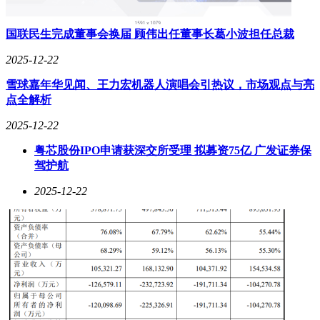
态。大疆培育的创业者群体，将单一企业的创新能量转化为整
个产业集群的竞争力，巩固了"硬件硅谷"的全球地位。但对于
国联民生完成董事会换届 顾伟出任董事长葛小波担任总裁
这家行业巨头而言，如何在守护核心业务的同时开辟新增长
极，如何构建既能激发创新又能留住人才的组织形态，将成为
2025-12-22
决定其能否持续领跑的关键命题。当越来越多的"大疆毕业
雪球嘉年华见闻、王力宏机器人演唱会引热议，市场观点与亮
生"带着成熟方法论进入新赛道，这场没有终点的创新竞赛才
点全解析
刚刚进入高潮。
2025-12-22
粤芯股份IPO申请获深交所受理 拟募资75亿 广发证券保
驾护航
2025-12-22