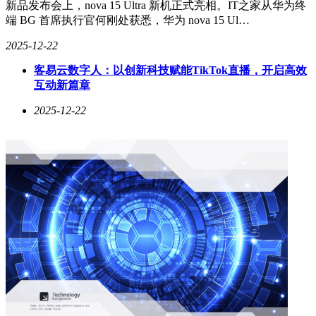
新品发布会上，nova 15 Ultra 新机正式亮相。IT之家从华为终
竞争格局的微妙变化始于直接对抗。工业无人机领域，科比特
端 BG 首席执行官何刚处获悉，华为 nova 15 Ul…
与大疆展开正面交锋；影石创新通过挖角大疆销售负责人，在
全景相机市场分得一杯羹；云鲸智能吸纳大疆骨干后，直接促
2025-12-22
使老东家加速布局扫地机器人。这种同源企业的竞争在人才市
客易云数字人：以创新科技赋能TikTok直播，开启高效
场尤为激烈，多位硬件工程师表示，现在常在大疆与拓竹等新
互动新篇章
兴企业间做职业选择。
2025-12-22
资本市场的态度呈现鲜明对比。大疆自2018年完成"竞价融
资"后便关闭股权融资通道，其200亿美元估值成为难以逾越的
标杆。而"大疆系"企业则成为投资机构争抢的标的，深圳某
VC合伙人透露，今年机构普遍存在FOMO情绪，生怕错过下
一个行业独角兽。这种投资热潮背后，是三重确定性：被验证
的研发方法论、大疆背书的信用溢价、南山区的供应链红利。
面对挑战，大疆的应对策略逐渐升级。除在户外电源、车载系
统等新领域布局外，还通过战略投资构筑防线。近期对智能派
科技的投资中，协议包含针对拓竹科技的特殊条款，显示其开
始运用资本手段进行生态制衡。这种立体化竞争标志着行业进
入新阶段，从单纯的产品比拼延伸至人才、资本、生态的多维
博弈。
这场由技术扩散引发的产业变革，正在重塑深圳的硬件创新生