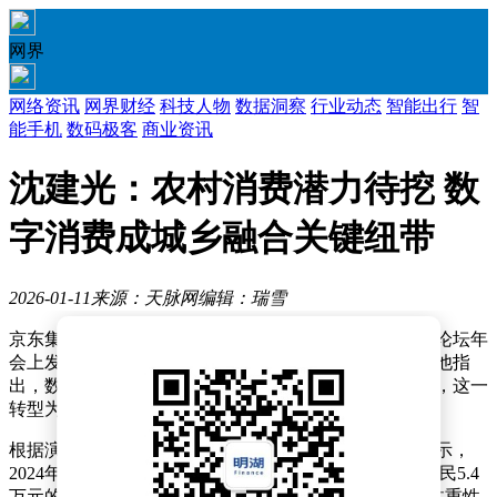
网界
网络资讯
网界财经
科技人物
数据洞察
行业动态
智能出行
智
能手机
数码极客
商业资讯
沈建光：农村消费潜力待挖 数
字消费成城乡融合关键纽带
2026-01-11
来源：天脉网
编辑：瑞雪
京东集团首席经济学家沈建光在2026中国首席经济学家论坛年
会上发表主旨演讲，聚焦中国数字消费发展的新趋势。他指
出，数字消费的服务重心正从城市向城乡融合方向转变，这一
转型为农村消费市场带来显著增长机遇。
根据演讲内容，城乡消费行为呈现差异化特征。数据显示，
2024年农村居民人均可支配收入为2.3万元，仅为城镇居民5.4
万元的42.6%，这种收入差距导致农村居民在消费时更注重性