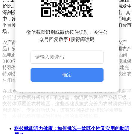
价比。不过，随着数字技术普及，城乡消费产品流动格局发生
深刻变化，形成"工业品下乡"与"农产品上行"的双向通道。其
中，家用电器、服装鞋帽等工业品持续渗透农村市场，而电商
平台则通过缩短流通环节，将产地农产品直接对接全国消费市
场。
微信截图识别或微信按住识别，关注公
众号回复数字
1
获得阅读码
农产品电商的爆发式增长印证了这一趋势。中国食品（农产
品）安全电商研究院等机构联合发布的《2025上半年中国农产
品电商发展报告》显示，2025年农产品网络零售额预计达到
8400亿元，较2020年增长近两倍。更值得关注的是，该领域保
持强劲增长势头，预计到2035年将突破2万亿元规模。沈建光
特别强调，这种量级增长不仅体现在交易数据上，更反映出农
确定
村消费结构的持续优化和消费潜力的深度释放。
在城乡融合服务模式下，数字技术正在重构消费生态。电商平
台通过大数据分析精准匹配供需，物流网络延伸至乡镇层级，
支付体系覆盖农村地区，这些基础设施的完善为农村消费升级
创造条件。专家分析认为，随着5G网络建设和数字素养提
升，农村市场有望成为拉动内需的重要增长极。
科技赋能听力健康：如何挑选一款既个性又实用的助听