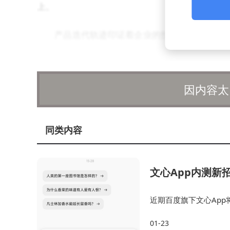
上。
产品迭代轨迹印证着企业的技术积累。202
小米等企业授权IP；2024年推出的S2芯片实现CU
在2026年面世的S3芯片则定位"推理性价比之
因内容太
同发展的格局，使其能够覆盖从边缘设备到数据中
商业落地层面，曦望已形成IP授权与芯片销售
同类内容
芯片则直接切入AI算力市场，与多家云服务提供
入，主要聚焦在编译器优化、芯片互联等底层技术
文心App内测新
"当推理成本下降90%，我们改变的不仅是芯
近期百度旗下文心App
享会上强调。这种以极致性价比重构产业生态的思
化、人性化的方式进行
01-23
通话、图片问答等AI功
量产临近，这场由推理芯片引发的产业变革或将进