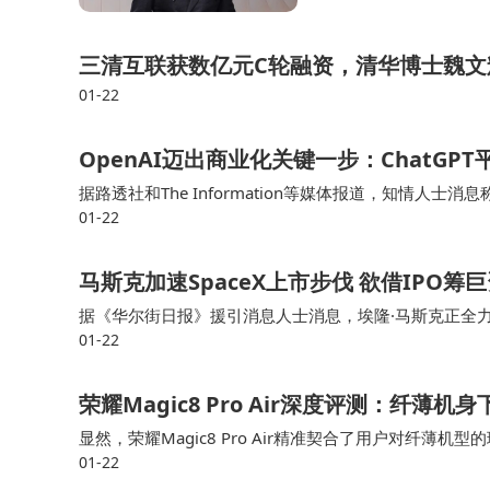
三清互联获数亿元C轮融资，清华博士魏文
01-22
OpenAI迈出商业化关键一步：ChatG
据路透社和The Information等媒体报道，知情人士
01-22
GPT平台广告业务拉新。这一举措标志着 OpenAI 在商
马斯克加速SpaceX上市步伐 欲借IPO筹
据《华尔街日报》援引消息人士消息，埃隆·马斯克正全力
01-22
业，这一目标正促使他加快SpaceX的上市步伐。与马斯克
荣耀Magic8 Pro Air深度评测：纤薄
显然，荣耀Magic8 Pro Air精准契合了用户对纤
01-22
计感。实际上手体验后不难发现，荣耀Magic8 Pro Ai