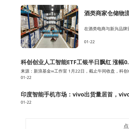
酒类商家仓储物
在酒类电商与新兴品牌
长，而后端的仓储管理
01-22
创业者与商家倾注心血
科创创业人工智能ETF工银半日飘红 涨幅0.
来源：新浪基金∞工作室 1月22日，截止午间收盘，科创创业人
01-22
7.64万元。科创创业人工智能ETF工银（588430）重
印度智能手机市场：vivo出货量居首，vi
01-22
点