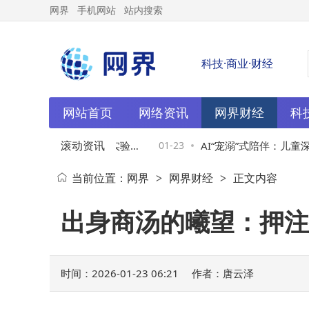
网界
手机网站
站内搜索
科技·商业·财经
网站首页
网络资讯
网界财经
科
滚动资讯
布局机器人领域：旧金山实验室
01-23
AI“宠溺”式陪伴：儿童深
当前位置：
网界
网界财经
正文内容
>
>
训练新路径
家呼吁守护真实成长空间
出身商汤的曦望：押注
时间：2026-01-23 06:21
作者：唐云泽