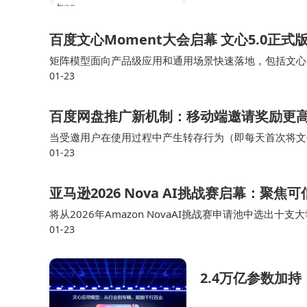
百度文心Moment大会启幕 文心5.0正式
矩阵模型面向产品级应用和通用场景快速落地，包括文心L
01-23
景，包括搜索闪电专精模型、电商蒸汽机模型、文心数字
百度网盘推广新机制：移动端邀请奖励更
当受邀用户在使用过程中产生转存行为（即每天首次将文
01-23
馈。活动力度的加大既体现在邀请激励上，也贯穿于这条
亚马逊2026 Nova AI挑战赛启幕：聚
将从2026年Amazon NovaAI挑战赛申请池中选
01-23
红队（探测系统以揭示故障和安全弱点）参与竞赛。A：2026
2.4万亿参数加持