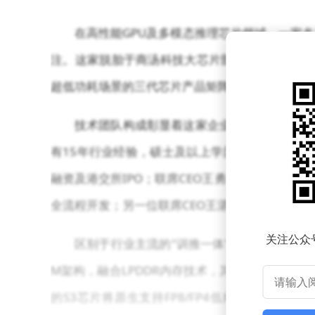
在高性能GPU及多模态推理芯片领域，一家
注。这家脱胎于商汤科技大芯片部门的公司，自2
超低功耗场景的三代芯片产品矩阵，其"纯推理"
技术团队构成彰显着这家企业的专业底色。2
有15年行业经验，硕士及以上学历占比超八成。
融资及港交所IPO；联席CEO王勇兼具AMD首
全流程开发；另一位联席CEO王湛则是百度创始团
关注公众
区别于行业主流的"训推一体"架构，曦望选
M架构，融合LPDDR内存技术，其芯片在单位T
的S3芯片将原生支持FP8/FP4低精度计算，目