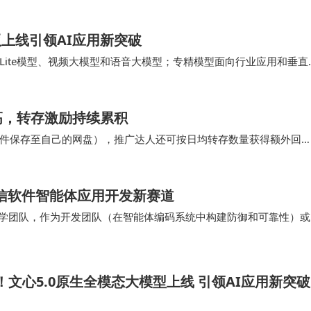
版上线引领AI应用新突破
ite模型、视频大模型和语音大模型；专精模型面向行业应用和垂直
人大模型及行业大模型。 基于强大的原生全模…
高，转存激励持续累积
件保存至自己的网盘），推广达人还可按日均转存数量获得额外回
长期互动的链条中。 你的每一次有效邀请，都可能…
焦可信软件智能体应用开发新赛道
出十支大学团队，作为开发团队（在智能体编码系统中构建防御和可靠性）或
年Amazon No…
！文心5.0原生全模态大模型上线 引领AI应用新突破