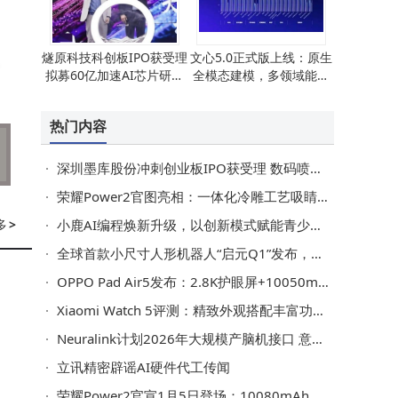
燧原科技科创板IPO获受理
文心5.0正式版上线：原生
、
拟募60亿加速AI芯片研发
全模态建模，多领域能力
将
与国产替代进程
突破领跑国际
热门内容
协
深圳墨库股份冲刺创业板IPO获受理 数码喷印墨水领域“小巨人”再启新程
荣耀Power2官图亮相：一体化冷雕工艺吸睛，1月5日发布续航再升级
2
多
>
小鹿AI编程焕新升级，以创新模式赋能青少年AI时代核心竞争力
投
全球首款小尺寸人形机器人“启元Q1”发布，可折叠装背包面向多领域用户
OPPO Pad Air5发布：2.8K护眼屏+10050mAh大电池，学习平板新选择
Xiaomi Watch 5评测：精致外观搭配丰富功能 引领智能手表新潮流
分
Neuralink计划2026年大规模产脑机接口 意念操控机械臂助患者重获自理力
片
立讯精密辟谣AI硬件代工传闻
频
荣耀Power2官宣1月5日登场：10080mAh电池+轻薄机身 性能配置全拉满