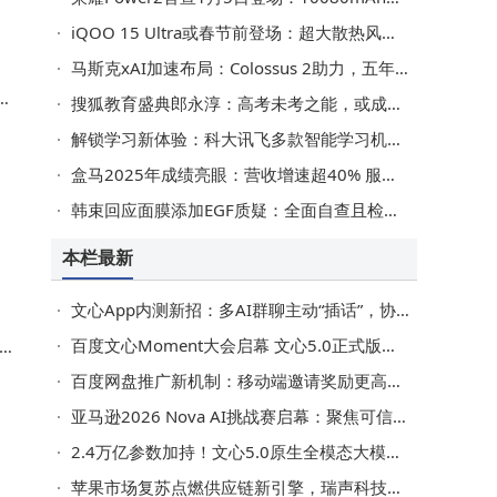
iQOO 15 Ultra或春节前登场：超大散热风扇搭配肩键，性能游戏两不误
马斯克xAI加速布局：Colossus 2助力，五年算力欲超全球总和
场
搜狐教育盛典郎永淳：高考未考之能，或成人工智能时代制胜关键
解锁学习新体验：科大讯飞多款智能学习机优势特点全解析
盒马2025年成绩亮眼：营收增速超40% 服务超亿人 未来战略聚焦三大方向
韩束回应面膜添加EGF质疑：全面自查且检测未添加，承诺严守法规
本栏最新
文心App内测新招：多AI群聊主动“插话”，协作交流新体验即将上线
百度文心Moment大会启幕 文心5.0正式版上线引领AI应用新突破
百度网盘推广新机制：移动端邀请奖励更高，转存激励持续累积
亚马逊2026 Nova AI挑战赛启幕：聚焦可信软件智能体应用开发新赛道
2.4万亿参数加持！文心5.0原生全模态大模型上线 引领AI应用新突破
苹果市场复苏点燃供应链新引擎，瑞声科技等“果链”企业迎业绩增长黄金期