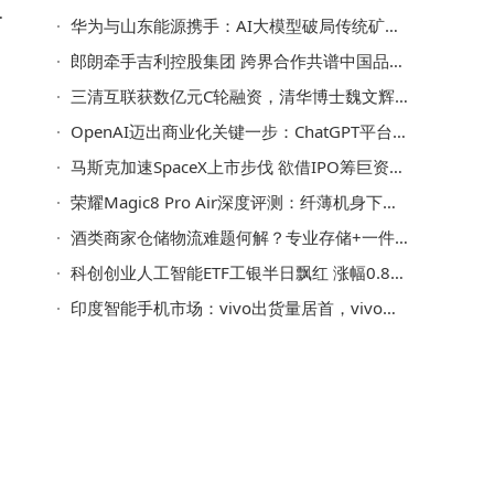
华为与山东能源携手：AI大模型破局传统矿业，开启千行百业数智新篇
字
郎朗牵手吉利控股集团 跨界合作共谱中国品牌卓越新篇章
三清互联获数亿元C轮融资，清华博士魏文辉领航能源物联网领域
OpenAI迈出商业化关键一步：ChatGPT平台将推广告，采用浏览量收费新模式
马斯克加速SpaceX上市步伐 欲借IPO筹巨资成太空AI数据中心先驱
供
荣耀Magic8 Pro Air深度评测：纤薄机身下如何实现旗舰级全能体验
酒类商家仓储物流难题何解？专业存储+一件代发成破局关键
科创创业人工智能ETF工银半日飘红 涨幅0.87% 成交额破千万
印度智能手机市场：vivo出货量居首，vivo、OPPO、小米三品牌占近半份额