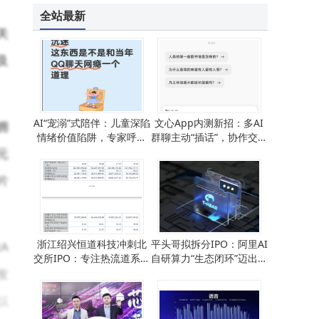
全站最新
关
及
AI“宠溺”式陪伴：儿童深陷
文心App内测新招：多AI
拥
情绪价值陷阱，专家呼吁
群聊主动“插话”，协作交流
守护真实成长空间
新体验即将上线
元
片
浙江绍兴恒道科技冲刺北
平头哥拟拆分IPO：阿里AI
A
交所IPO：专注热流道系统
自研算力“生态闭环”迈出关
发
客户合作稳定
键一步
以