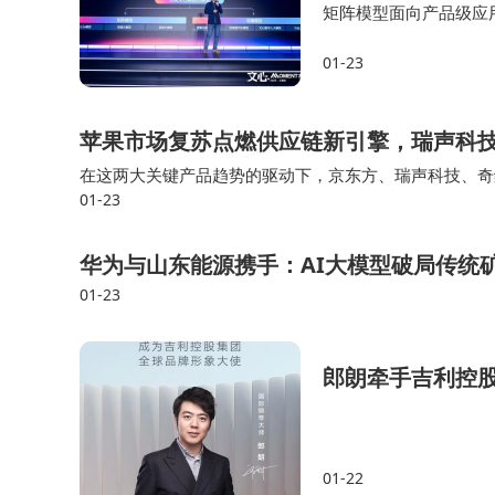
矩阵模型面向产品级应用
型；专精模型面向行业
01-23
人大模型及行业大模型
苹果市场复苏点燃供应链新引擎，瑞声科技
在这两大关键产品趋势的驱动下，京东方、瑞声科技、奇
01-23
应链消息确认，苹果将于2026年9月推出首款折叠屏手机“iP
华为与山东能源携手：AI大模型破局传统
01-23
郎朗牵手吉利控股
01-22