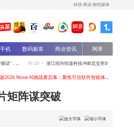
科技·商业·财经媒体
能手机
数码极客
商业资讯
网界
OpenAI迈出商业化关键一步：ChatGPT平台将推广告，采用浏览量收费新模式
文心App内测新招：多AI群聊主动“插话”，协作交流新体验即将上线
百度文心Moment大会启幕 文心5.0正式版上线引领AI应用新突破
话”，协
01-23
浙江绍兴恒道科技冲刺北交所IPO：专注热流
百度网盘推广新机制：移动端邀请奖励更高，转存激励持续累积
亚马逊2026 Nova AI挑战赛启幕：聚焦可信软件智能体应用开发新赛道
道系统 客户合作稳定
2.4万亿参数加持！文心5.0原生全模态大模型上线 引领AI应用新突破
苹果市场复苏点燃供应链新引擎，瑞声科技等“果链”企业迎业绩增长黄金期
片矩阵谋突破
华为与山东能源携手：AI大模型破局传统矿业，开启千行百业数智新篇
郎朗牵手吉利控股集团 跨界合作共谱中国品牌卓越新篇章
三清互联获数亿元C轮融资，清华博士魏文辉领航能源物联网领域
OpenAI迈出商业化关键一步：ChatGPT平台将推广告，采用浏览量收费新模式
文心App内测新招：多AI群聊主动“插话”，协作交流新体验即将上线