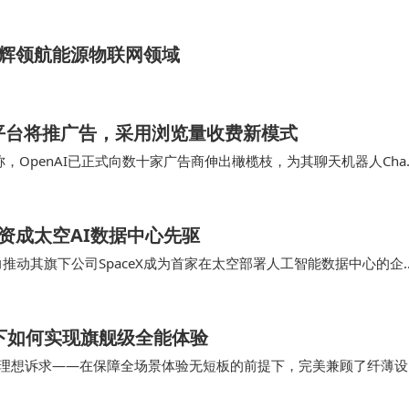
辉领航能源物联网领域
PT平台将推广告，采用浏览量收费新模式
消息称，OpenAI已正式向数十家广告商伸出橄榄枝，为其聊天机器人Cha
业化道路上迈出…
巨资成太空AI数据中心先驱
推动其旗下公司SpaceX成为首家在太空部署人工智能数据中心的企
长期存在竞争关系的OpenAI首席执…
机身下如何实现旗舰级全能体验
薄机型的理想诉求——在保障全场景体验无短板的前提下，完美兼顾了纤薄设
r成功攻克了超薄机型…