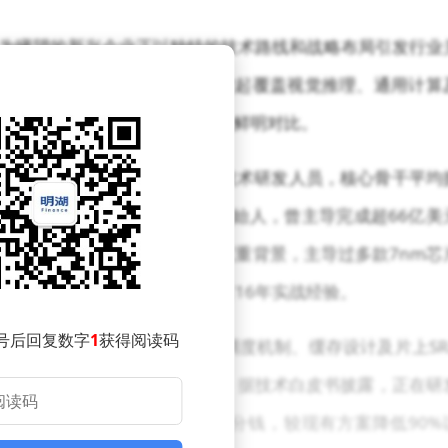
名为曦望的新兴企业正以独特的技术路线和战略布局引发行业
024年底独立运营以来，已构建起覆盖视觉推理、通用计算
技术路线与英伟达等传统厂商形成鲜明对比。
00余人的正式员工中，80%为技术研发人员，核心骨干平均
董事长徐冰作为商汤科技联合创始人，曾主导完成超66亿美
席架构师与百度昆仑芯核心架构师双重背景，主导过多款7nm芯
队成员，在芯片商业化领域拥有16年实战经验。
号后回复数字
1
获得阅读码
择专注推理场景优化。通过重构调度机制、缓存设计及片上SR
oken推理成本上实现数量级突破。据技术白皮书披露，正在研
标将百万Token推理成本压缩至1分钱，较现有方案降低90%