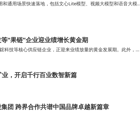
和通用场景快速落地，包括文心Lite模型、视频大模型和语音大模
应用和垂直场景，包括搜索闪电专精模型、电商蒸汽机模型、文心数
。 基于强大的原生全…
等“果链”企业迎业绩增长黄金期
鋐科技等核心供应链企业，正迎来业绩放量的黄金发展期。此外，
hone Fold”，采用内外双屏方…
矿业，开启千行百业数智新篇
集团 跨界合作共谱中国品牌卓越新篇章