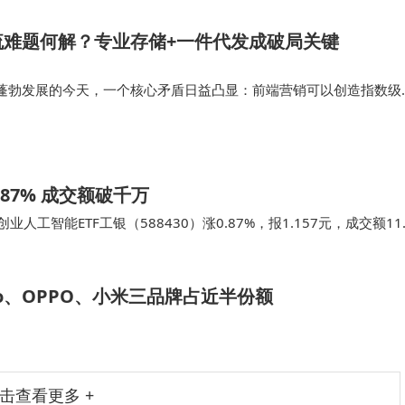
流难题何解？专业存储+一件代发成破局关键
蓬勃发展的今天，一个核心矛盾日益凸显：前端营销可以创造指数级
与订单履约，却常常成为拖累体验、限制规模的“阿喀琉斯之踵”。许
于选品与流量，却在“…
87% 成交额破千万
工智能ETF工银（588430）涨0.87%，报1.157元，成交额11
仓股方面，新易盛…
vo、OPPO、小米三品牌占近半份额
击查看更多 +