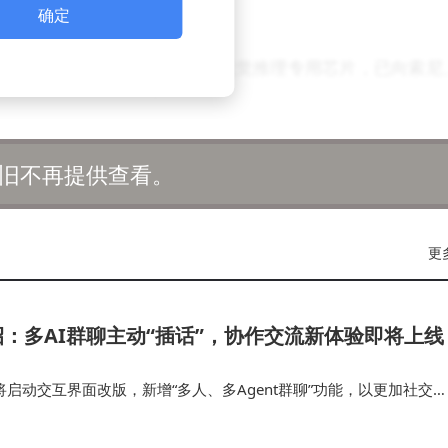
确定
0年量产的S1芯片作为国内首款视觉推理专用芯片，已向索尼
DA生态兼容，成功适配DeepSeek、Qwen等主流模型；即
王"，在能耗控制与计算密度上达到行业新高度。这种三代产品
旧不再提供查看。
心的完整推理场景。
双轮驱动模式。S1芯片通过IP授权方式进入消费电子领域，S
更
商达成合作意向。据内部人士透露，过去四年20亿元的研发
创新，这些积累正在转化为显著的成本优势。
招：多AI群聊主动“插话”，协作交流新体验即将上线
片市场格局，更是整个AI产业的成本结构。"王湛在近期技术
将启动交互界面改版，新增“多人、多Agent群聊”功能，以更加社交
路，正吸引着越来越多合作伙伴加入其生态体系。随着S3芯
用户交互。文心是百度旗下全能AI助手，为用户提供多模态搜索、视
能， 就是…
入新的阶段。