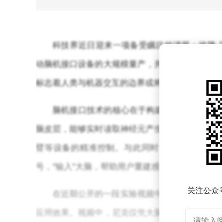
科技界近日迎来一项备受瞩目的进展：埃隆·马斯
动脑机接口设备的大规模量产，并同步推进手术流
标志着人类与机器交互的边界或将迎来重大突破。
脑机接口技术的核心在于构建大脑与外部设备之
脑皮层，能够实时读取神经元产生的电信号，并将
臂等设备的精准控制。与此同时，该系统还能通
号，“输入”大脑，帮助用户重建感知能力。这种
关注公众
在近期公开的一段实验视频中，一名患有肌萎
应用效果。视频中，尼克仅凭大脑意念便操控机械