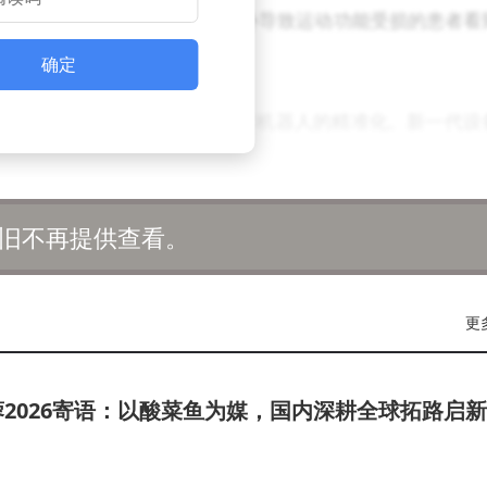
可靠性，更让许多因疾病或意外导致运动功能受损的患者看
确定
术突破得益于芯片设计的微型化与手术机器人的精准化。新一代设
完成，创伤极小且恢复迅速。未来随着量产推进，成本有望
术应用于抑郁症、帕金森病等神经精神疾病的治疗，进一步
旧不再提供查看。
全的双重挑战。例如，如何确保用户隐私不被神经数据泄露
更
问题，以及如何制定跨国监管标准等，均需行业与监管机构
ink将严格遵循医疗伦理规范，所有临床试验均需通过独立机构
2026寄语：以酸菜鱼为媒，国内深耕全球拓路启新