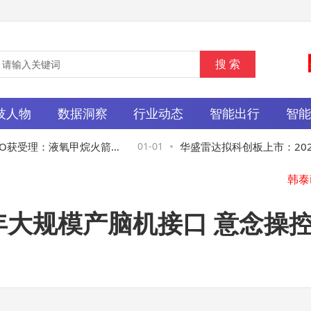
技人物
数据洞察
行业动态
智能出行
智
获受理：液氧甲烷火箭领
01-01
华盛雷达拟科创板上市：2025
推进
34亿 净利扭亏达1149万
2026年大规模产脑机接口 意