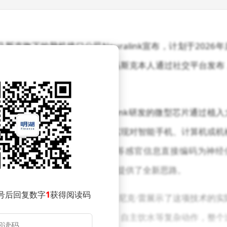
克旗下的脑机接口公司Neuralink宣布，计划于2026年
程的自动化升级。这一消息由马斯克本人通过社交平台发布
间的双向通信通道。Neuralink研发的微型芯片通过植入
其转化为可识别的指令，从而实现对智能手机、计算机或机
过电刺激技术，将视觉、听觉等感官信息直接编码为神经
双向交互模式为解决神经系统疾病提供了全新思路。
号后回复数字
1
获得阅读码
缩侧索硬化症（ALS）的志愿者尼克·雷展示了这项技术的实
臂完成了拿起水杯、倾斜杯口、自主饮水等复杂动作，整个