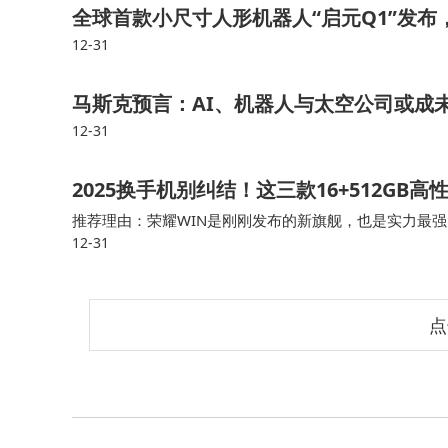
全球首款小尺寸人形机器人“启元Q1”发
12-31
马斯克预言：AI、机器人与太空公司或成
12-31
2025换手机别纠结！这三款16+512G
推荐理由：荣耀WIN是刚刚发布的新旗舰，也是实力最强
12-31
6.83英寸1.5K分辨率的LTPS直屏，支持185Hz超超超
点