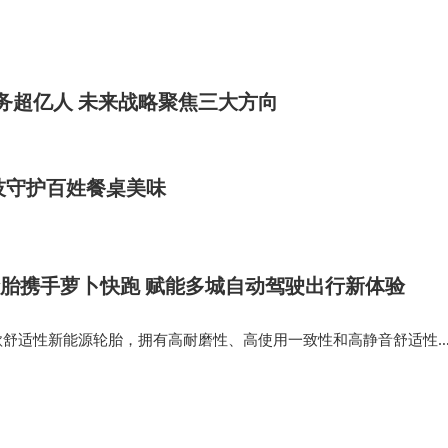
走出实验室，融入现实生活。尼克·雷的案例不仅是个体命
着技术迭代与法规完善，这一领域或将重新定义“人机共生”
服务超亿人 未来战略聚焦三大方向
技守护百姓餐桌美味
AS轮胎携手萝卜快跑 赋能多城自动驾驶出行新体验
作为一款舒适性新能源轮胎，拥有高耐磨性、高使用一致性和高静音舒适性
odurable Compound配方技术与低噪技术，显著提升了车辆行驶