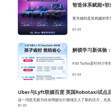
智造体系赋能+
更关键的是其构建的常用
A升级，覆盖超160万
01-01
上汽奥迪“以用户为中心
解锁学习新体验
P30 Turbo是针
学习也不伤眼。它结合
01-01
无论是追求个性化学习的
Uber与Lyft联姻百度 英国Robotaxi
这一消息无疑为自动驾驶出行领域注入了新的活力，尤其是
01-01
行模式产生深远影响。这标志着Uber在全球范围内进一