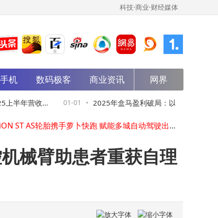
科技·商业·财经媒体
能手机
数码极客
商业资讯
网界
董明珠谈空调“铝代铜”：性能未达铜标准 长期运行成本或更高
鱼你在一起魏彤蓉2026寄语：以酸菜鱼为媒，国内深耕全球拓路启新程
盒马2025年成绩亮眼：营收增速超40% 服务超亿人 未来战略聚焦三大方向
上半年营收1.
01-01
2025年盒马盈利破局：以双业态与立体网
牧原秦英林：33年坚守养猪路，以创新科技守护百姓餐桌美味
韩泰iON ST AS轮胎携手萝卜快跑 赋能多城自动驾驶出行新体验
重塑即时零售新标杆
智造体系赋能+软件场景深耕：上汽大众走出务实智能化转型新路径
解锁学习新体验：科大讯飞多款智能学习机优势特点全解析
念操控机械臂助患者重获自理
Uber与Lyft联姻百度 英国Robotaxi试点启幕 智能出行新篇章将至
魏建军直播征名：长城汽车以35年积淀亮出全球顶尖“技术底牌”
乐享科技2025年末发力：发布元点智能品牌 拓展具身机器人新场景
董明珠谈空调“铝代铜”：性能未达铜标准 长期运行成本或更高
鱼你在一起魏彤蓉2026寄语：以酸菜鱼为媒，国内深耕全球拓路启新程