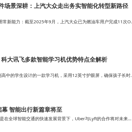
软件场景深耕：上汽大众走出务实智能化转型新路径
常新能力：截至2025年9月，上汽大众已为燃油车用户完成11次O
车次，成为国内燃油车OTA次数最多、覆盖最广的汽车厂商。这体现
”，通过软件…
：科大讯飞多款智能学习机优势特点全解析
对小学到高中的学生设计的一款学习机，采用12英寸护眼屏，确保孩子长时
了丰富的学习内容与强大的AI辅导功能，帮助学生在学习中提升效率
LUMI…
试点启幕 智能出行新篇章将至
在全球智能交通的快速发展背景下，Uber与Lyft的合作将对未来
步拓展无人驾驶出行服务的战略布局，借助…