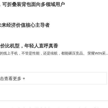
布，可折叠装背包面向多领域用户
未来经济价值核心主导者
B高性价比机型，年轻人直呼真香
的线上手机，不管是性能，还是续航，都能碾压竞品。 荣耀WIN采
高刷新率，比一加15的165…
击查看更多 +