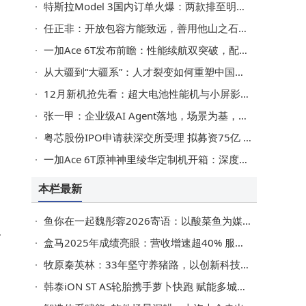
运
特斯拉Model 3国内订单火爆：两款排至明年2月，另两款交付也近2月
的
任正非：开放包容方能致远，善用他山之石助力中国科技稳步前行
一加Ace 6T发布前瞻：性能续航双突破，配置价格全揭秘
从大疆到“大疆系”：人才裂变如何重塑中国硬件创新版图？
12月新机抢先看：超大电池性能机与小屏影像旗舰同台竞技
张一甲：企业级AI Agent落地，场景为基，数据驱动智能进化之路
粤芯股份IPO申请获深交所受理 拟募资75亿 广发证券保驾护航
一加Ace 6T原神神里绫华定制机开箱：深度定制尽显“白鹭公主”灵动之美
本栏最新
鱼你在一起魏彤蓉2026寄语：以酸菜鱼为媒，国内深耕全球拓路启新程
三
盒马2025年成绩亮眼：营收增速超40% 服务超亿人 未来战略聚焦三大方向
质
牧原秦英林：33年坚守养猪路，以创新科技守护百姓餐桌美味
韩泰iON ST AS轮胎携手萝卜快跑 赋能多城自动驾驶出行新体验