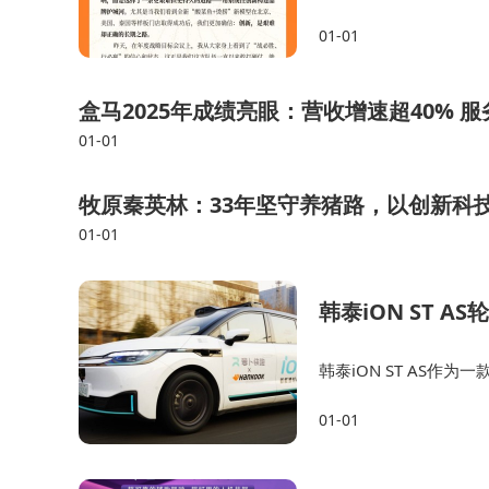
从科幻概念到临床应用，脑机接口技术正逐步
01-01
的转折，更是人类探索自身神经系统的里程碑。随
边界，为医疗健康与人类潜能开发开辟全新维度。
盒马2025年成绩亮眼：营收增速超40% 
01-01
牧原秦英林：33年坚守养猪路，以创新科
01-01
韩泰iON ST 
韩泰iON ST AS
大突出优点，其独有的Pr
01-01
感与乘客舒适度，也…