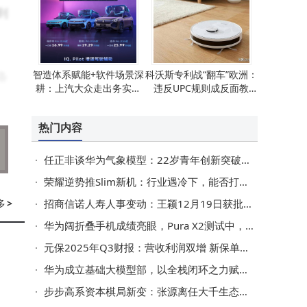
到
智造体系赋能+软件场景深
科沃斯专利战“翻车”欧洲：
备
耕：上汽大众走出务实智
违反UPC规则成反面教
大
能化转型新路径
材，出海企业需警醒
热门内容
拓
任正非谈华为气象模型：22岁青年创新突破，鼓励年轻人敢想敢干造福未来
荣耀逆势推Slim新机：行业遇冷下，能否打破iPhone Air式困境？
侵
多
>
招商信诺人寿人事变动：王颖12月19日获批出任董事长一职
共
华为阔折叠手机成绩亮眼，Pura X2测试中，麒麟9030加持或明年一季度亮相
审
元保2025年Q3财报：营收利润双增 新保单量与技术实力同步提升
华为成立基础大模型部，以全栈闭环之力赋能AI产业新发展
步步高系资本棋局新变：张源离任大千生态，段力平接棒掌舵