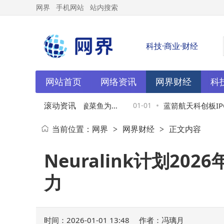
网界
手机网站
站内搜索
科技·商业·财经
网站首页
网络资讯
网界财经
科
滚动资讯
魏彤蓉2026寄语：以酸菜鱼为
01-01
蓝箭航天科创板IPO
当前位置：
网界
网界财经
正文内容
>
>
深耕全球拓路启新程
航，商业化进程加速
Neuralink计划
力
时间：2026-01-01 13:48
作者：冯璃月