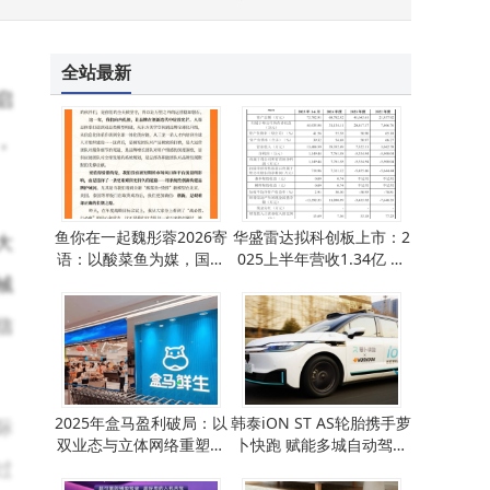
全站最新
启
，
鱼你在一起魏彤蓉2026寄
华盛雷达拟科创板上市：2
大
语：以酸菜鱼为媒，国内
025上半年营收1.34亿 净
深耕全球拓路启新程
利扭亏达1149万
械
信
2025年盒马盈利破局：以
韩泰iON ST AS轮胎携手萝
际
双业态与立体网络重塑即
卜快跑 赋能多城自动驾驶
过
时零售新标杆
出行新体验