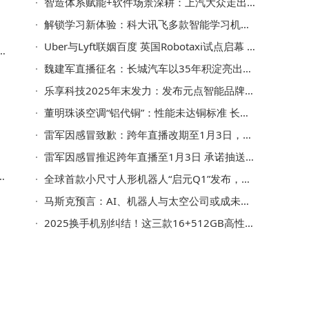
智造体系赋能+软件场景深耕：上汽大众走出务实智能化转型新路径
解锁学习新体验：科大讯飞多款智能学习机优势特点全解析
Uber与Lyft联姻百度 英国Robotaxi试点启幕 智能出行新篇章将至
T
了
魏建军直播征名：长城汽车以35年积淀亮出全球顶尖“技术底牌”
乐享科技2025年末发力：发布元点智能品牌 拓展具身机器人新场景
董明珠谈空调“铝代铜”：性能未达铜标准 长期运行成本或更高
雷军因感冒致歉：跨年直播改期至1月3日，将抽送15台小米17 Ultra
雷军因感冒推迟跨年直播至1月3日 承诺抽送15台手机 华杉送祝福
间
全球首款小尺寸人形机器人“启元Q1”发布，可折叠装背包面向多领域用户
。
马斯克预言：AI、机器人与太空公司或成未来经济价值核心主导者
2025换手机别纠结！这三款16+512GB高性价比机型，年轻人直呼真香
出