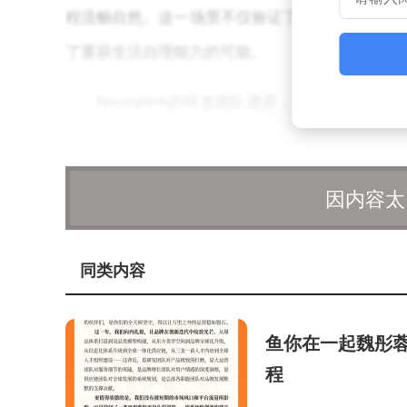
程流畅自然。这一场景不仅验证了脑机接口系统的
了重获生活自理能力的可能。
Neuralink的研发团队透露，目前的技
体积仅相当于一枚硬币，植入过程通过机器人辅助
幅降低，使更多患者能够受益。团队正在探索将技
因内容太
展脑机接口的医疗价值。
尽管前景广阔，脑机接口技术仍面临伦理与安
同类内容
犯，如何避免设备长期植入可能引发的生物相容性
同探索。马斯克在发布消息时也强调，Neural
鱼你在一起魏彤蓉
核，确保技术安全可控。
程