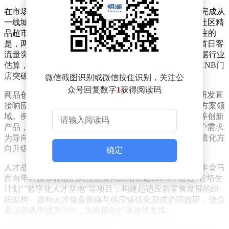
在市场拓展层面，盒马鲜生2025年新进入40个地级市，完成从
一线城市到下沉市场的全面覆盖；超盒算NB业态则以"社区精
品超市"定位加速布局，全年新增门店超200家。值得关注的
是，两大业态均实现"开业即爆单"现象，多地门店开业首日客
流量突破万人次，验证了标准化运营模型的可复制性。据行业
估算，目前盒马鲜生全国门店总数已接近500家，超盒算NB门
店突破400家，形成双轮驱动的渠道网络。
微信截图识别或微信按住识别，关注公
众号回复数字
1
获得阅读码
商品创新成为增长核心驱动力。数据显示，80%的新品研发直
接响应消费者核心需求，重点布局健康食品与生鲜解决方案领
域。例如推出的"零添加"系列预制菜、智能温控鲜食柜等创新
产品，带动相关品类销售额同比增长超60%。这种以用户需求
为导向的研发策略，不仅提升复购率，更推动行业向品质化方
向升级。
确定
人才战略与企业效能同步提升。全员信特别提到，2025年盒马
面向年轻群体释放的岗位数量同比增长超200%，通过"管培生
计划""数字化人才基地"等项目，构建起适应新零售发展的组
织架构。这种人才储备策略与供应链优化形成协同效应，使企
业运营效率提升30%，为规模化扩张提供支撑。