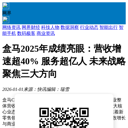
网界
网络资讯
网界财经
科技人物
数据洞察
行业动态
智能出行
智
能手机
数码极客
商业资讯
盒马2025年成绩亮眼：营收增
速超40% 服务超亿人 未来战略
聚焦三大方向
2026-01-01
来源：快讯
编辑：瑞雪
盒马CEO严筱磊在近日发布的全员信中透露，2025年企业整
体营收同比增长突破40%，旗下盒马鲜生与超盒算NB两大核
心业态累计服务消费者规模突破1亿人次。这一数据标志着新
零售领域头部企业正式迈入规模化发展新阶段，用户基数增长
与商业模型成熟度形成双重突破。