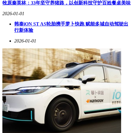
财务数据印证商业模式可行性。根据阿里巴巴集团财报披露，
牧原秦英林：33年坚守养猪路，以创新科技守护百姓餐桌美味
盒马2025财年GMV突破750亿元，首次实现全年经调整
EBITDA盈利。基于当前增长态势推算，2026财年GMV有望
2026-01-01
突破千亿关口，标志着企业从规模扩张转向质量发展阶段。这
韩泰iON ST AS轮胎携手萝卜快跑 赋能多城自动驾驶出
种转变在战略聚焦上体现得尤为明显——2024年末确定的"双
行新体验
业态深耕"策略，通过盒马鲜生复制成熟模型、超盒算NB打磨
最优模型，形成差异化竞争壁垒。
2026-01-01
行业观察人士指出，盒马的发展轨迹折射出新零售行业的进化
逻辑：从早期通过技术重构人货场，到现阶段通过精细化运营
实现可持续增长。其双业态模型既保持了业态独立性，又形成
资源互补，这种战略定力或将为行业提供新的发展范式。