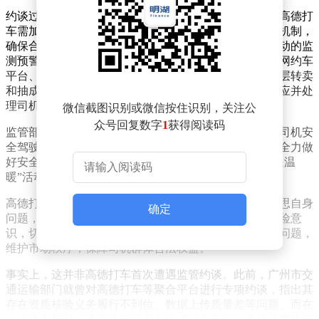
约谈过程中，监管部门明确提出多项整改要求。首先，高德打
车需加强对合作网约车平台的监督力度，完善内部管理机制，
确保合作平台经营策略的稳定性，并加强对价格异常波动的监
测预警。其次，平台需规范经营行为，严格审核接入的网约车
平台、车辆及司机资质，提升合规化水平，防止订单层层转卖
和抽成。高德打车还需畅通司机诉求表达渠道，及时响应并处
理司机反映的问题，依法落实首问负责和先行赔付责任。
微信截图识别或微信按住识别，关注公
众号回复数字
1
获得阅读码
监管部门还强调，高德打车应加强交通安全管理，提升司机安
全驾驶和应急处置能力，特别是在春运等关键时期，要全力做
好安全生产和服务保障工作。同时，平台需联合开展“送温
暖”活动，改善司机工作条件，营造良好的从业环境。
高德打车在回应中表示，将认真对待约谈要求，全面反思自身
确定
问题，制定并实施针对性整改措施。公司承诺将增强风险意
识，切实履行企业责任，依法合规经营，及时化解矛盾问题，
维护市场秩序，保障司机群体合法权益。
事实上，这并非高德打车首次遭遇监管约谈。此前，广州市交
通运输部门就曾对高德打车等聚合平台进行专项约谈，指出其
存在资质核验义务履行不到位、数据上传质量差等问题。而在