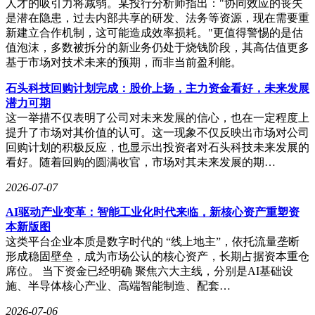
人才的吸引力将减弱。某投行分析师指出："协同效应的丧失
是潜在隐患，过去内部共享的研发、法务等资源，现在需要重
新建立合作机制，这可能造成效率损耗。"更值得警惕的是估
值泡沫，多数被拆分的新业务仍处于烧钱阶段，其高估值更多
基于市场对技术未来的预期，而非当前盈利能。
石头科技回购计划完成：股价上扬，主力资金看好，未来发展
潜力可期
这一举措不仅表明了公司对未来发展的信心，也在一定程度上
提升了市场对其价值的认可。这一现象不仅反映出市场对公司
回购计划的积极反应，也显示出投资者对石头科技未来发展的
看好。随着回购的圆满收官，市场对其未来发展的期…
2026-07-07
AI驱动产业变革：智能工业化时代来临，新核心资产重塑资
本新版图
这类平台企业本质是数字时代的 “线上地主”，依托流量垄断
形成稳固壁垒，成为市场公认的核心资产，长期占据资本重仓
席位。 当下资金已经明确 聚焦六大主线，分别是AI基础设
施、半导体核心产业、高端智能制造、配套…
2026-07-06