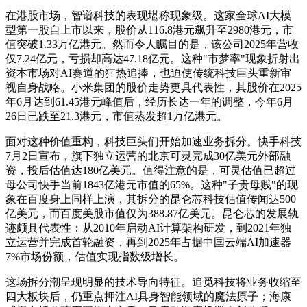
在港股市场，智谱科技的表现堪称现象级。这家全球AI大模
型第一股自上市以来，股价从116.8港元飙升至2980港元，市
值突破1.33万亿港元。然而令人瞩目的是，该公司2025年营收
仅7.24亿元，亏损却高达47.18亿元。这种"市梦率"现象折射出
资本市场对AI赛道的狂热追捧，也迫使传统科技巨头重新审
视自身战略。小米集团的股价走势更具代表性，其股价在2025
年6月达到61.45港元峰值后，经历长达一年的调整，今年6月
26日已跌至21.3港元，市值蒸发超1万亿港元。
面对这种价值重构，科技巨头们开始加速业务拆分。快手科技
7月2日宣布，旗下独立运营的北京可灵完成30亿美元外部融
资，投后估值达180亿美元。值得注意的是，可灵估值已超过
母公司快手当前1843亿港元市值的65%。这种"子贵母贱"的现
象在百度身上同样上演，其拆分的昆仑芯科技估值传闻达500
亿美元，而百度美股市值仅为388.87亿美元。昆仑芯的发展轨
迹颇具代表性：从2010年启动AI计算架构研发，到2021年独
立运营并完成首轮融资，再到2025年占据中国云端AI加速器
7%市场份额，估值实现指数级增长。
这场拆分潮呈现明显的技术导向特征。追觅科技将业务收缩至
四大板块后，仍重点押注AI具身智能领域的魔法原子；海康