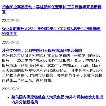
招金矿业高层变动：姜桂鹏卸任董事长 王乐译接棒开启新篇
章
2026-07-06
Seer盘前飙升近25% 股价破2美元 CEO提2.45美元/股收购要
约引关注
2026-07-06
沙利文报告：2025中国AI云服务市场阿里云领跑
国际知名市场研究机构沙利文近日发布的《开箱即用的AI云
服务——2025中国全栈AI云服务市场报告》显示，中国AI云
服务市场正经历深刻变革。2025年，中国IaaS、PaaS、MaaS
三大领域的市场规模总和达到595.9亿元，其中阿里云以239亿
元的收入占据40.1%的市场份额，领先优势显著，其收入规模
超过第二至第四名厂商的总和。
2026-07-06
菜鸟国内供应链整合入淘天集团 海外布局持续发力形成
内外分治新格局