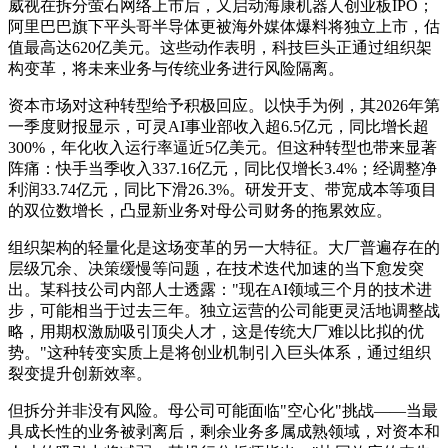
威视在拆分萤石网络上市后，又启动海康机器人创业板IPO；
阿里巴巴旗下平头哥半导体更被海外媒体爆料将独立上市，估
值最高达620亿美元。这些动作表明，科技巨头正通过组织架
构变革，将未来业务与传统业务进行风险隔离。
资本市场对这种转型给予积极回应。以快手为例，其2026年第
一季度财报显示，可灵AI事业部收入超6.5亿元，同比增长超
300%，年化收入运行率逼近5亿美元。但这种转型也带来显著
阵痛：快手当季收入337.16亿元，同比仅增长3.4%；经调整净
利润33.74亿元，同比下滑26.3%。研发开支、带宽成本等项目
的双位数增长，凸显新业务对母公司财务的拖累效应。
组织架构的轻量化是这场变革的另一大特征。大厂普遍存在的
层级冗余、决策缓慢等问题，在技术迭代加速的当下愈发突
出。某科技公司内部人士透露："现在AI领域三个月的技术进
步，可能相当于过去三年。独立运营的公司能更灵活地调整战
略，用期权激励吸引顶尖人才，这是传统大厂难以比拟的优
势。"这种转变实质上是将创业机制引入巨头体系，通过组织
裂变提升创新效率。
但拆分并非没有风险。母公司可能面临"空心化"挑战——当最
具成长性的业务被剥离后，剩余业务多属成熟领域，对资本和