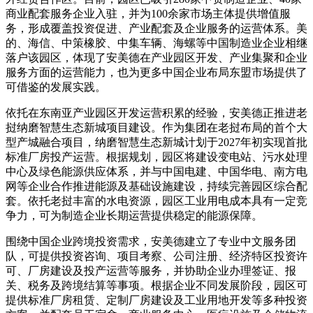
商业配套服务企业入驻，并为100余家市场主体提供增值服
务，形成覆盖投资促进、产业配套及企业服务的运营体系。美
的、海
信、中
策橡胶、中集车辆、海螺等中国制造业企业相继
落户该园区，体现了安美德在产业园区开发、产业集聚和企业
服务方面的运营能力，也为更多中国企业布局东盟市场提供了
可借鉴的发展实践。
依托在东南亚产业园区开发运营积累的经验，安美德正推进老
挝纳磨智慧生态新城项目建设。作为集团在老挝布局的首个大
型产城融合项目，纳磨智慧生态新城计划于2027年初实现首批
标准厂房投产运营。根据规划，园区将建设变电站、污水处理
中心及绿色能源供应体系，并与中国电建、中国华电、南方电
网等企业合作推进能源及基础设施建设，持续完善园区综合配
套。依托老挝丰富的水电资源，园区工业用电成本具有一定竞
争力，可为制造企业长期运营提供稳定的能源保障。
围绕中国企业跨境投资需求，安美德建立了专业中文服务团
队，可提供投资咨询、项目考察、公司注册、经济特区投资许
可、厂房建设及投产运营等服务，并协助企业办理签证、报
关、税务及跨境结算等事项。根据企业不同发展阶段，园区可
提供标准厂房租赁、定制厂房建设及工业用地开发等多种投资