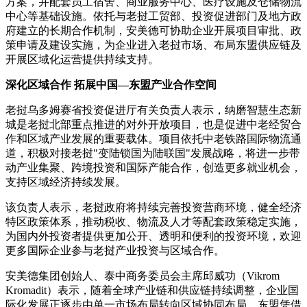
方案，并配套员工宿舍、商业服务中心、医疗设施及仓储物流
中心等基础设施。依托与老挝工贸部、投资促进部门及地方政
府建立的长期合作机制，安美德可协助企业开展项目审批、政
策申请及建设实施，为企业进入老挝市场、布局东盟供应链及
开展区域化运营提供持续支持。
深化区域合作 拓展中国—东盟产业合作空间
老挝乌多姆赛省投资促进厅有关负责人表示，纳磨智慧生态新
城是老挝北部重点推进的对外开放项目，也是促进中老经贸合
作和区域产业发展的重要载体。项目依托中老铁路国际物流通
道，积极对接老挝"变陆锁国为陆联国"发展战略，将进一步带
动产业集聚、跨境投资和国际产能合作，创造更多就业机会，
支持区域经济持续发展。
该负责人表示，老挝政府将持续完善投资营商环境，健全经济
特区政策体系，推动税收、物流及人才等配套政策稳定实施，
为国内外投资者提供更加公开、透明和便利的投资环境，欢迎
更多国际企业参与老挝产业投资与区域合作。
安美德集团创始人、泰中商务委员会主席邱威功（Vikrom
Kromadit）表示，随着全球产业链和供应链持续调整，企业国
际化发展正逐步由单一市场布局转向区域协同布局。东盟凭借