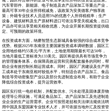
规，园区符合条件的企业可依法享受经济特区投资促进政策。
汽车零部件、新能源、电子制造及农产品深加工等重点产业，
最高可享30年企业所得税减免，该政策为安美德客户独享政
策；外籍专业技术人员适用5%的优惠个人所得税税率；生产
设备、建筑材料及生产原材料进口可依法享受关税减免，出口
产品亦可依法享受相关税收优惠，为企业开展长期投资提供稳
定、可预期的政策环境。
在投资成本方面，纳磨智慧生态新城具备较强的综合成本竞争
优势。根据2025年东南亚主要国家投资成本调研数据，园区工
业用地价格约55美元/平方米，土地使用期限最长可达50年，
当地月最低工资标准为133美元。园区将提供具有市场竞争力
的管理服务体系，在保障高效运营和完善配套服务的同时，帮
助企业有效控制长期运营成本。同时，园区厂房建设及生产用
工成本处于东南亚相对较低水平，特别适合农产品加工、食品
制造等劳动密集型产业以及部分先进制造业布局，有助于企业
降低综合投资成本，提升运营效率。
园区实行统一电价机制，并配套供水、污水处理及固体废弃物
处理等公用设施，可满足食品加工、农产品深加工及先进制造
业企业的生产运营需求。企业可按照老挝相关法律法规依法聘
用中国及东盟国家专业技术人才，并可依据当地外汇及投资管