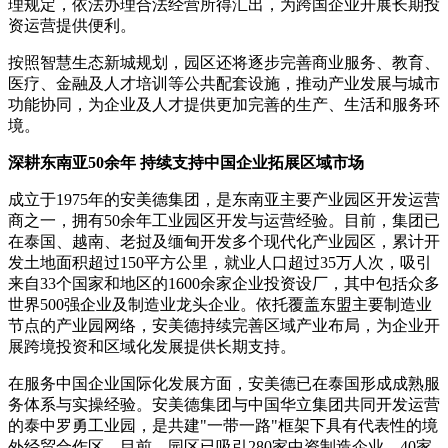
理规定，依法办理合法经营所得汇出，为跨国企业开展长期投
资运营提供便利。
按照智慧生态新城规划，园区还将逐步完善商业服务、教育、
医疗、金融及人才培训等公共配套设施，推动产业发展与城市
功能协同，为企业及人才提供更加完善的生产、生活和服务环
境。
深耕东南亚50余年 持续支持中国企业拓展区域市场
成立于1975年的安美德集团，是东南亚主要产业园区开发运营
商之一，拥有50余年工业园区开发与运营经验。目前，集团已
在泰国、越南、老挝及缅甸开发多个现代化产业园区，累计开
发土地面积超过150平方公里，就业人口超过35万人次，吸引
来自33个国家和地区的1600余家企业投资设厂，其中包括众多
世界500强企业及制造业龙头企业。依托覆盖东盟主要制造业
节点的产业园网络，安美德持续完善区域产业布局，为企业开
展跨境投资和区域化发展提供长期支持。
在服务中国企业国际化发展方面，安美德已在泰国形成成熟服
务体系与实操经验。安美德集团与中国华立集团共同开发运营
的泰中罗勇工业园，是共建"一带一路"框架下具有代表性的境
外经贸合作区。目前，园区已吸引280家中资制造企业、40家