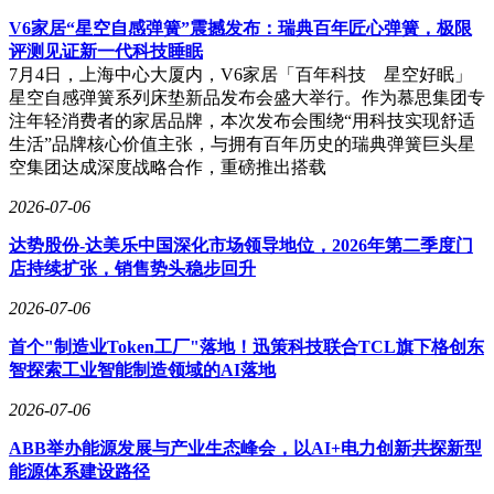
V6家居“星空自感弹簧”震撼发布：瑞典百年匠心弹簧，极限
评测见证新一代科技睡眠
7月4日，上海中心大厦内，V6家居「百年科技 星空好眠」
星空自感弹簧系列床垫新品发布会盛大举行。作为慕思集团专
注年轻消费者的家居品牌，本次发布会围绕“用科技实现舒适
生活”品牌核心价值主张，与拥有百年历史的瑞典弹簧巨头星
空集团达成深度战略合作，重磅推出搭载
2026-07-06
达势股份-达美乐中国深化市场领导地位，2026年第二季度门
店持续扩张，销售势头稳步回升
2026-07-06
首个"制造业Token工厂"落地！迅策科技联合TCL旗下格创东
智探索工业智能制造领域的AI落地
2026-07-06
ABB举办能源发展与产业生态峰会，以AI+电力创新共探新型
能源体系建设路径