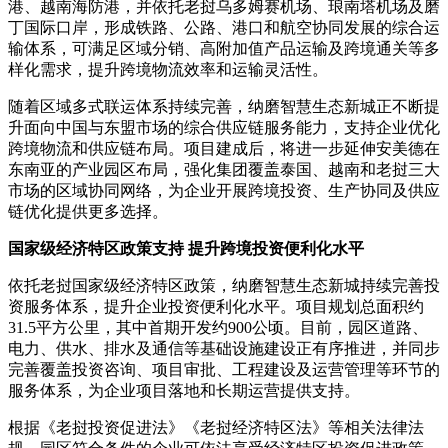
港、越南海防港，并依托老挝乌多姆赛机场、琅南塔机场及磨
丁国际口岸，形成铁路、公路、港口和航空协同发展的综合运
输体系，可满足区域分销、高附加值产品运输及跨境通关等多
样化需求，提升跨境物流效率和运输灵活性。
随着区域多式联运体系持续完善，纳磨智慧生态新城正不断提
升面向中国与东盟市场的综合供应链服务能力，支持企业优化
跨境物流和供应链布局。项目建成后，将进一步延伸安美德在
东南亚的产业园区布局，强化集团覆盖泰国、越南和老挝三大
市场的区域协同网络，为企业开展跨境投资、生产协同及供应
链优化提供更多选择。
国家级经济特区政策支持 提升跨境投资便利化水平
依托老挝国家级经济特区政策，纳磨智慧生态新城持续完善投
资服务体系，提升企业投资便利化水平。项目规划总面积约
31.5平方公里，其中首期开发约900公顷。目前，园区道路、
电力、供水、排水及通信等基础设施建设正有序推进，并同步
完善覆盖投资咨询、项目审批、工程建设及运营管理等环节的
服务体系，为企业项目落地和长期运营提供支持。
根据《老挝投资促进法》《老挝经济特区法》等相关法律法