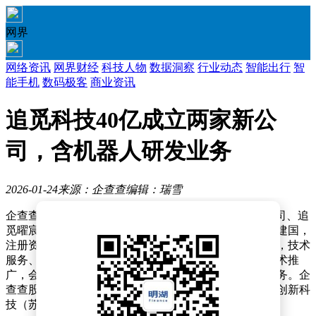
网界
网络资讯
网界财经
科技人物
数据洞察
行业动态
智能出行
智
能手机
数码极客
商业资讯
追觅科技40亿成立两家新公
司，含机器人研发业务
2026-01-24
来源：企查查
编辑：瑞雪
企查查APP显示，近日，追觅驰宸科技（苏州）有限公司、追
觅曜宸科技（苏州）有限公司成立，法定代表人均为曹建国，
注册资本均为20亿元，经营范围均为智能机器人的研发，技术
服务、技术开发、技术咨询、技术交流、技术转让、技术推
广，会议及展览服务，社会经济咨询服务，信息咨询服务。企
查查股权穿透显示，上述两公司均由追觅科技旗下追觅创新科
技（苏州）有限公司全资持股。