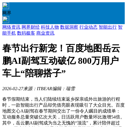
网界
网络资讯
网界财经
科技人物
数据洞察
行业动态
智能出行
智
能手机
数码极客
商业资讯
春节出行新宠！百度地图岳云
鹏AI副驾互动破亿 800万用户
车上“陪聊搭子”
2026-02-27
来源：ITBEAR
编辑：瑞雪
春节假期结束，当人们陆续结束返乡探亲或外出旅游的行程
时，一款智能出行产品却凭借亮眼表现吸引了大众目光。百度
地图文心AI副驾在春节期间交出了一份令人瞩目的成绩单：
互动服务总量突破亿次大关，日活跃用户数量环比激增54倍。
其中，岳云鹏AI副驾成为当之无愧的“顶流”，累计陪伴超过