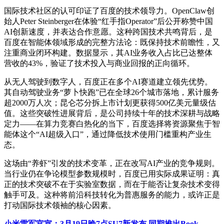
国际技术社区的认可印证了百度的技术领导力。OpenClaw创
始人Peter Steinberger在体验“红手指Operator”后公开称赞中国
AI创新速度，并表达合作意愿。这种跨国技术共鸣背后，是
百度在智能体领域形成的完整方法论：既保持技术前瞻性，又
注重商业闭环构建。数据显示，其AI业务收入占比已达整体
营收的43%，验证了技术投入与商业回报的正向循环。
从无人驾驶到数字人，百度正在多个AI赛道建立领先优势。
其自动驾驶业务“萝卜快跑”已在全球26个城市落地，累计服务
超2000万人次；昆仑芯分拆上市计划更获得500亿美元量级估
值。这些突破性进展背后，是公司持续十年的技术深耕与战略
定力——在算力竞赛白热化的当下，百度选择将资源聚焦于智
能体这个“AI超级入口”，通过降低技术使用门槛重构产业生
态。
这场由“养虾”引发的技术变革，正在改写AI产业的竞争规则。
当行业仍在争论模型参数规模时，百度已用实际成果证明：真
正的技术突破不在于实验室数据，而在于能否让复杂技术变得
触手可及。这种将前沿科技转化为普惠服务的能力，或许正是
打动国际技术领袖的核心因素。
小米雷军官宣：3月19日晚7点SU7新发布 同期推出Book