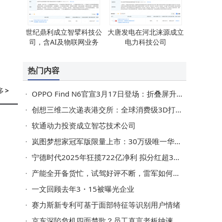
世纪鼎利成立智擘科技公
大唐发电在河北涞源成立
司，含AI及物联网业务
电力科技公司
热门内容
多
>
OPPO Find N6官宣3月17日登场：折叠屏升级+旗舰配置，起售价或8999元
创想三维二次递表港交所：全球消费级3D打印市场领先，近年利润波动引关注
软通动力投资成立智芯技术公司
岚图梦想家冠军版限量上市：30万级唯一华为智驾MPV，续航超1400km
宁德时代2025年狂揽722亿净利 拟分红超315亿 储能成新增长极
产能全开备货忙，试驾好评不断，雷军如何让小米SU7交付“加速跑”？
一文回顾去年3・15被曝光企业
赛力斯新专利可基于面部特征等识别用户情绪
京东深陷危机四面楚歌？员工直言老板纳谏，破局革新未来可期