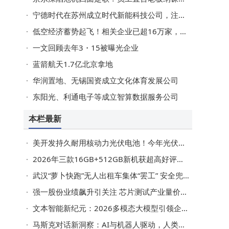
宁德时代在苏州成立时代新能科技公司，注册资本20亿
低空经济蓄势起飞！相关企业已超16万家，去年注册量同比增长近140%
一文回顾去年3・15被曝光企业
蓝箭航天1.7亿北京拿地
华润置地、无锡国资成立文化体育发展公司
东阳光、利通电子等成立智算数据服务公司
本栏最新
美开发持久耐用核动力光伏电池！今年光伏相关企业已注册超5万家
2026年三款16GB+512GB新机获超高好评，配置亮点多性价比高成零差评之选
武汉“萝卜快跑”无人出租车集体“罢工” 安全兜底难题待解
强一股份业绩飙升引关注 芯片测试产业量价齐升 优质概念股名单揭晓
文本智能新纪元：2026多模态大模型引领企业决策变革
马斯克对话新洞察：AI与机器人驱动，人类或步入全民高收入新纪元