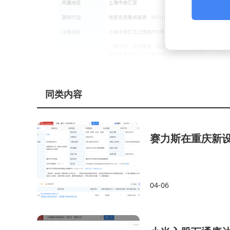
同类内容
赛力斯在重庆新
04-06