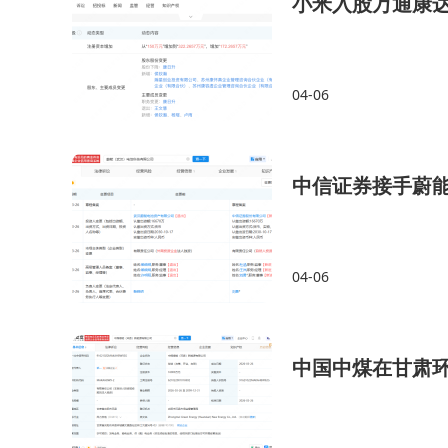
小米入股万通康
04-06
中信证券接手蔚
04-06
中国中煤在甘肃环