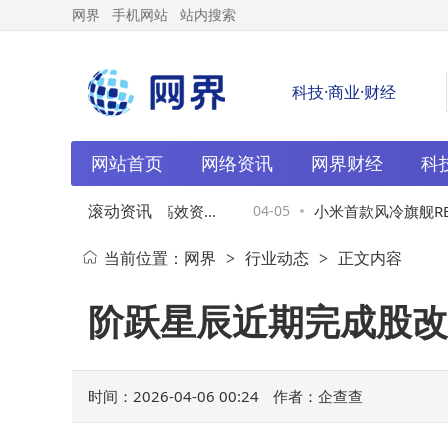
网界
手机网站
站内搜索
科技·商业·财经
网站首页
网络资讯
网界财经
科
滚动资讯
款学习机大比拼：护眼高效资源
04-05
小米首款风冷旗舰REDM
当前位置：
网界
行业动态
正文内容
>
>
适合你家娃？
热续航双升级 价格或成
阶跃星辰近期完成股改
时间：2026-04-06 00:24
作者：企查查