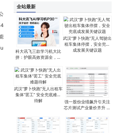
全站最新
公
4
能
武汉“萝卜快跑”无人驾驶出
租车集体停摆，安全兜底
u
成发展关键议题
科大讯飞三款学习机大比
拼：护眼高效资源全，哪
款更适合你家娃？
武汉“萝卜快跑”无人出租车
集体“罢工” 安全兜底难题
待解
强一股份业绩飙升引关注
芯片测试产业量价齐升 优
质概念股名单揭晓