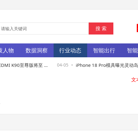
技人物
数据洞察
行业动态
智能出行
智
武汉
I K90至尊版将至 散
04-05
iPhone 18 Pro模具曝光灵动
文
悬念
色测试或成新机亮点