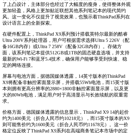
了上凸设计，主体部分也经过了大幅度的瘦身，使得整体外观
更加轻盈，风格上更加贴近联想其他系列笔记本的现代简约
风。这一变化不仅提升了视觉效果，也预示着ThinkPad系列在
设计语言上的全新探索。
在硬件配置上，ThinkPad X9系列预计搭载英特尔最新的酷睿
Ultra 200V系列处理器，用户可根据需求选择Ultra 5 226V（配
备16GB内存）或Ultra 7 258V（配备32GB内存）。存储方
面，该系列笔记本提供512GB或1TB的固态硬盘选项，并支持
最新的Wi-Fi 7和蓝牙5.4技术，确保用户能够享受到快速、稳
定的网络连接。
屏幕与电池方面，据德国媒体透露，14英寸版本的ThinkPad
X9将配备非触控雾面显示屏，并搭载55Wh电池，而15英寸版
本则拥有更高分辨率的2880×1800非触控雾面显示屏，以及更
大的80Wh电池，满足用户对于高清显示与长效续航的双重需
求。
价格方面，德国媒体透露的信息显示，ThinkPad X9 14的起价
约为1400美元（折合人民币约10218元），而15英寸版本的X9
则可能售价约为1600美元（折合人民币约11678元）。这一价
格定位反映了ThinkPad X9系列在高端商务笔记本市场中的定