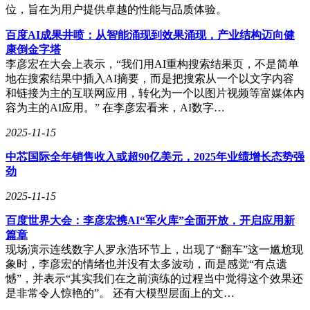
位，旨在为用户提供卓越的性能与品质体验。
百度AI成果井喷：从智能涌现到效果涌现，产业结构迈向健
康倒金字塔
李彦宏在大会上表示，“我们用AI重构搜索结果页，不是简单
地在搜索结果中插入AI摘要，而是把搜索从一个以文字内容
和链接为主的互联网应用，转化为一个以图片视频等富媒体内
容为主的AI应用。” 在李彦宏看来，AI数字…
2025-11-15
中芯国际全年销售收入或超90亿美元，2025年业绩增长态势强
劲
2025-11-15
百度世界大会：李彦宏携AI“军火库”全面开放，开启应用新
篇章
现场演示连线数字人罗永浩环节上，出现了“翻车”这一尴尬现
象时，李彦宏的情绪也并没有太多波动，而是感觉“有点遗
憾”，并表示“其实我们在之前演练的过程当中觉得这个效果还
是非常令人惊艳的”。 还有大模型层面上的文…