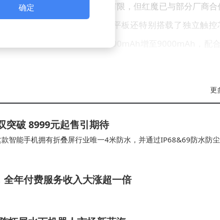
前支持185Hz刷新率的游戏数量有限，但红魔已与部分厂商合
确定
65Hz区间。为匹配高刷屏特性，平板还特别搭载了独立触控
续航方面，电池容量从8200mAh增至9000mAh，配合
电，有效控制机身温度。
融入更多科技元素与线条感，强化视觉冲击力。影像系统维
更
摄像头组合满足基础拍摄需求。从目前披露的配置来看，红魔游
双突破 8999元起售引期待
等维度均达到行业顶尖水平，尤其适合追求极致游戏表现的硬核
这款智能手机拥有折叠屏行业唯一4米防水，并通过IP68&69防水防尘
晓。
主要面向于高端智能手机用户，这促…
增，全年付费服务收入大涨超一倍