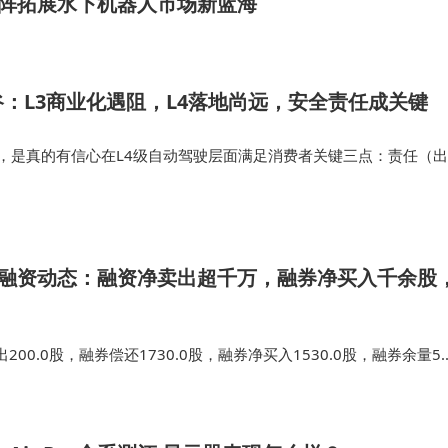
阵拓展水下机器人市场新蓝海
：L3商业化遇阻，L4落地尚远，安全责任成关键
4，是真的有信心在L4级自动驾驶层面满足消费者关键三点：责任（出
格（用起来不贵）、体验（用起来很好很安全），还是仅仅因为需要
故事，继续讲下去？L5…
日融资动态：融资净卖出超千万，融券净买入千余股
00.0股，融券偿还1730.0股，融券净买入1530.0股，融券余量5.
8.71亿元，较昨日下滑1.46%。包括券商对投资者的融资、融券和金