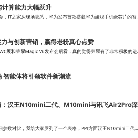
接与计算能力大幅跃升
术沟通会，IT之家从现场获悉，华为发布首款搭载华为旗舰手机级芯片的智
G 首席执行官何刚介绍，…
术实力与创新营销，赢得老粉真心点赞
展和荣耀Magic V6发布会后看，真的觉得荣耀有了非常积极的进
和冰冻，别家也可以。现场直播用机器…
场 智能体将引领软件新潮流
王N10mini二代、M10mini与讯飞Air2Pro深
参数对比，我给大家罗列了一个表格，PPI方面汉王N10mini二代
容量方面汉王M10mini最大，科大讯飞Air2Pro最小；操作系统方