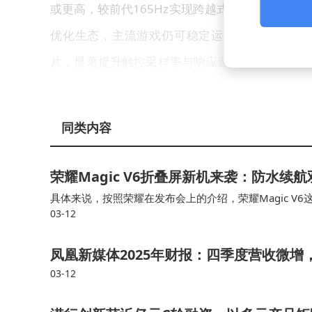
或更高，较前代165Hz实现跨越式进步。尽管当
优化生态，主流游戏仍可稳定运行在120Hz-1
片，显著提升触控采样率与响应速度，减少操作延迟。
0W旁路充电技术，边玩边充时可绕过电池直接供
外观设计延续电竞风格，后盖经过重新设计，
同类内容
实用定位，前置900万像素、后置1300万像素
荣耀Magic V6折叠屏新机来袭：防水续航
平板5 Pro在性能释放、散热效率及操控体验
具体来说，按照荣耀在发布会上的介绍，荣耀Magic V6
家。随着发布日期临近，更多细节参数有望逐步揭
03-12
认证，号称是最可靠的折叠屏。对此，在笔者看来，因为
凤凰新媒体2025年财报：四季度营收微
03-12