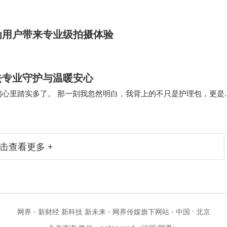
…
为用户带来专业级拍摄体验
去专业守护与温暖安心
们心里踏实多了。 那一刻我忽然明白，我背上的不只是护理包，更是
的凝望教会了我：每一个新生命的到来，都值得…
击查看更多 +
网界 - 新财经 新科技 新未来 - 网界传媒旗下网站 - 中国 · 北京