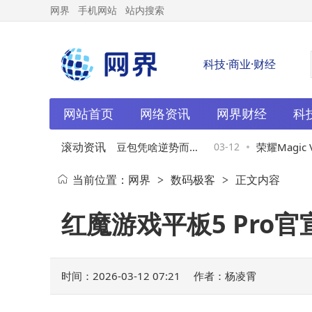
网界
手机网站
站内搜索
科技·商业·财经
网站首页
网络资讯
网界财经
科
滚动资讯
atGPT折戟电商智能体，豆包凭啥逆势而
03-12
荣耀Magic 
当前位置：
网界
数码极客
正文内容
>
>
启新赛道？
商纷纷入局“养
红魔游戏平板5 Pro
时间：2026-03-12 07:21
作者：杨凌霄