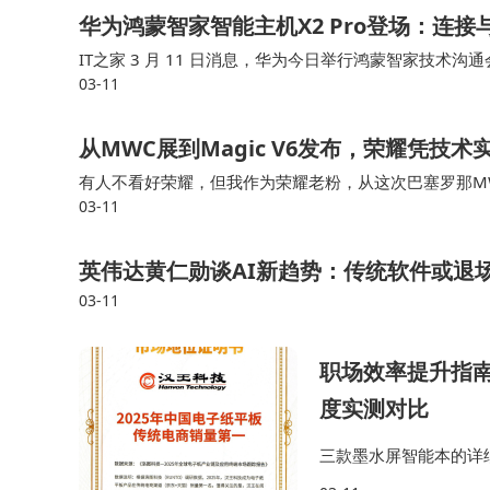
华为鸿蒙智家智能主机X2 Pro登场：连
IT之家 3 月 11 日消息，华为今日举行鸿蒙智家技
03-11
主机——华为鸿蒙智家智能主机 X2 Pro。 华为终端 B
从MWC展到Magic V6发布，荣耀凭技
有人不看好荣耀，但我作为荣耀老粉，从这次巴塞罗那MWC
03-11
步。 昨天的荣耀Magic V6发布会上，让折叠屏玩水
英伟达黄仁勋谈AI新趋势：传统软件或退
03-11
职场效率提升指南：汉
度实测对比
三款墨水屏智能本的详细
高，其它两款一致；电池