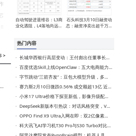
作
芯
自动驾驶进退维谷：L3商
石头科技3月10日融资动
业化遇阻，L4落地尚远，
态：融资净卖出超千万，
8
安全责任成关键
融券净买入千余股，余额
8.71亿
热门内容
持
多
>
长城华西银行高层变动：王付彪出任董事长，王振飞任副行长，前三季度净利润下滑
戏
百度优选Skill上线OpenClaw：五大电商能力开放，一键解锁智能选购新体验
字节跳动“三箭齐发”：豆包大模型升级，多模态AI引领行业新变革
玩
赛力斯2月10日微跌0.56% 成交额超13亿 近5日获主力资金青睐净流入超七千万
小米17 Ultra价格下探至新低，影像升级配置强，米粉入手好时机
DeepSeek新版本引热议：对话风格突变，V4大模型即将惊艳登场？
OPPO Find X9 Ultra入网在即：双2亿像素五摄+卫星通话 3月或将登场
科大讯飞AI学习机T30 Pro与S30 Turbo对比，帮您为孩子挑出最佳学习搭子
阿里达摩院发布RynnBrain模型：机器人具备时空记忆，具身智能迈关键一步