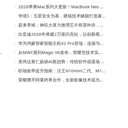
2026苹果Mac系列大更新！MacBook Neo Air Pro全系测评 显示器表现怎么样？
新
华境S：五星安全为基，硬核技术赋能打造家庭出行“移动堡垒”
蔚来李斌：神玑大算力推理芯片有望外供，多行业将迎新助力
比亚迪2026年将建2万座闪充站，以创新模式打造高效便捷充电网络
华为鸿蒙智家智能主机X2 Pro登场：连接与计算能力大幅跃升
显
从MWC展到Magic V6发布，荣耀凭技术实力与创新营销，赢得老粉真心点赞
英伟达黄仁勋谈AI新趋势：传统软件或退场 智能体将引领软件新潮流
职场效率提升指南：汉王N10mini二代、M10mini与讯飞Air2Pro深度实测对比
荣耀携手阿莱跨界合作，全新影像技术或为用户带来专业级拍摄体验