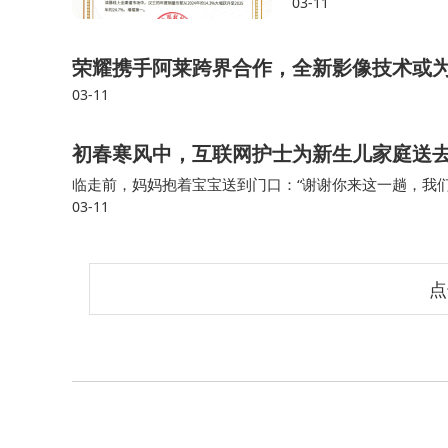
03-11
汉王两款都为安卓14，
荣耀携手阿莱跨界合作，全新影像技术或
03-11
初春寒风中，互联网护士为新生儿家庭送
临走前，妈妈抱着宝宝送到门口：“谢谢你来这一趟，我
03-11
份沉甸甸的信任与托付。那出生仅7天的宝宝，用她无声
点