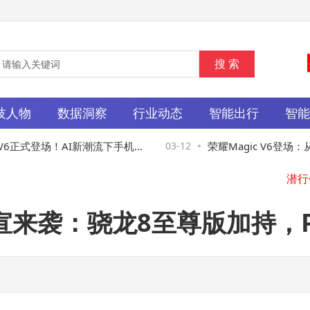
技人物
数据洞察
行业动态
智能出行
智
V6正式登场！AI新潮流下手机厂
03-12
荣耀Magic V6登场：
龙虾”热潮
比究竟有哪些升级亮点？
官宣来袭：骁龙8至尊版加持，