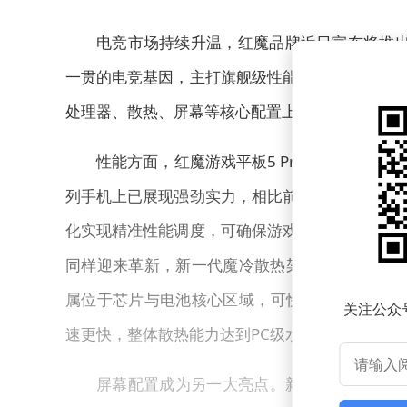
电竞市场持续升温，红魔品牌近日宣布将推出
一贯的电竞基因，主打旗舰级性能与游戏体验的深
处理器、散热、屏幕等核心配置上均有显著升级，
性能方面，红魔游戏平板5 Pro将搭载高通最
列手机上已展现强劲实力，相比前代性能提升幅度
化实现精准性能调度，可确保游戏运行帧率稳定的
同样迎来革新，新一代魔冷散热架构整合了复合液
属位于芯片与电池核心区域，可快速导出热量；V
关注公众
速更快，整体散热能力达到PC级水准。
屏幕配置成为另一大亮点。新平板采用约9英寸