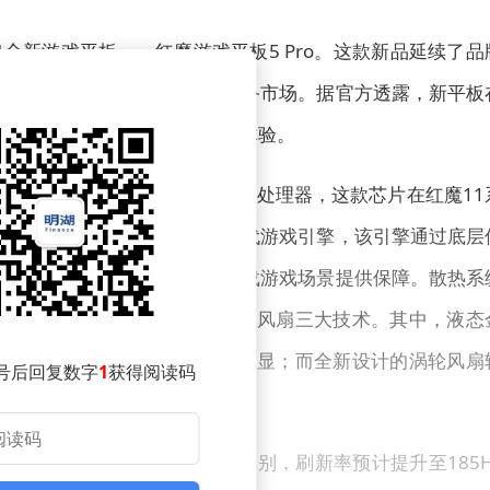
全新游戏平板——红魔游戏平板5 Pro。这款新品延续了品
度融合，目标直指高端游戏设备市场。据官方透露，新平板
旨在为玩家提供更极致的操控体验。
新一代骁龙8至尊版（骁龙8E5）处理器，这款芯片在红魔11
显著。配合红魔自研的最新一代游戏引擎，该引擎通过底层
同时降低功耗，为长时间高负载游戏场景提供保障。散热系
态金属、VC均热板及涡轮增压风扇三大技术。其中，液态
C均热板散热效率较前代提升明显；而全新设计的涡轮风扇
号后回复数字
1
获得阅读码
OLED屏幕，分辨率达到2K级别，刷新率预计提升至185H