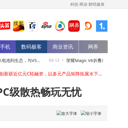
科技·商业·财经媒体
能手机
数码极客
商业资讯
网界
华为鸿蒙智家智能主机X2 Pro登场：连接与计算能力大幅跃升
荣耀Magic V6折叠屏新机来袭：防水续航双突破 8999元起售引期待
从电池到生态，与V5相
03-12
荣耀Magic V6折叠屏新机来袭：
凤凰新媒体2025年财报：四季度营收微增，全年付费服务收入大涨超一倍
潜行创新获近亿元C轮融资，以多元产品矩阵拓展水下机器人市场新蓝海
突破 8999元起售引期待
自动驾驶进退维谷：L3商业化遇阻，L4落地尚远，安全责任成关键
石头科技3月10日融资动态：融资净卖出超千万，融券净买入千余股，余额8.71亿
PC级散热畅玩无忧
2026苹果Mac系列大更新！MacBook Neo Air Pro全系测评 显示器表现怎么样？
华境S：五星安全为基，硬核技术赋能打造家庭出行“移动堡垒”
蔚来李斌：神玑大算力推理芯片有望外供，多行业将迎新助力
比亚迪2026年将建2万座闪充站，以创新模式打造高效便捷充电网络
华为鸿蒙智家智能主机X2 Pro登场：连接与计算能力大幅跃升