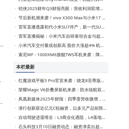
铠侠2025财年Q3财报亮眼：营收利润双增，2026年NAND市场前景可期
节后新机潮来袭！vivo X300 Max与小米17 Max大屏长续航旗舰正面交锋
雷军直播透露初代小米SU7停产，新一代SU7升级电机与智驾系统来袭
雷军直播揭秘：小米汽车自研泰坦合金与超强钢 展现硬核技术实力
小米汽车交付量或创新高 股价大涨超4% 机构看好目标价升至47港元
索尼WF - 1000XM6旗舰TWS耳机来袭：降噪音质双升级，佩戴体验再优化
本栏最新
，
红魔游戏平板5 Pro官宣来袭：骁龙8至尊版加持，PC级散热畅玩无忧
荣耀Magic V6折叠屏新机来袭：防水续航双突破 8999元起售引期待
凤凰新媒体2025年财报：四季度营收微增，全年付费服务收入大涨超一倍
0
潜行创新获近亿元C轮融资，以多元产品矩阵拓展水下机器人市场新蓝海
融
自动驾驶进退维谷：L3商业化遇阻，L4落地尚远，安全责任成关键
石头科技3月10日融资动态：融资净卖出超千万，融券净买入千余股，余额8.71亿