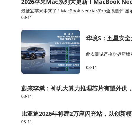
2026苹果Mac系列大更新！MacBook Ne
最便宜苹果本来了！MacBook Neo/Air/Pro全系
03-11
的同时，又新发布了Neo和显示器系列，本期我们一条视
华境S：五星安全
此次测试严格对标新版
示，华境S在各种极端工
03-11
援”三大全场景守护。华
蔚来李斌：神玑大算力推理芯片有望外供
03-11
比亚迪2026年将建2万座闪充站，以创新
03-11