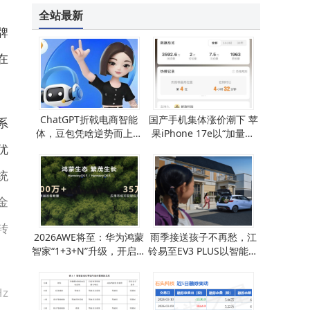
荣耀Magic V6折叠屏新机来袭：防水续航双突破 8999元起售引期待
全站最新
牌
在
ChatGPT折戟电商智能
国产手机集体涨价潮下 苹
系
体，豆包凭啥逆势而上开
果iPhone 17e以“加量降
启新赛道？
价”策略搅动市场
优
统
金
转
2026AWE将至：华为鸿蒙
雨季接送孩子不再愁，江
智家“1+3+N”升级，开启智
铃易至EV3 PLUS以智能舒
慧生活新想象
适守护每段出行路
z