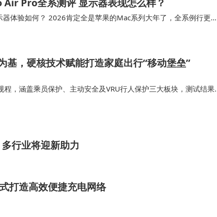
o Air Pro全系测评 显示器表现怎么样？
测评 显示器体验如何？ 2026肯定全是苹果的Mac系列大年了，全系例行更
频带大家全部看完！连…
为基，硬核技术赋能打造家庭出行“移动堡垒”
规程，涵盖乘员保护、主动安全及VRU行人保护三大板块，测试结果
况下，实现“事故前主动避险”、“事故中高效防护”、“事故后快速救
境S全系标配华为…
，多行业将迎新助力
模式打造高效便捷充电网络