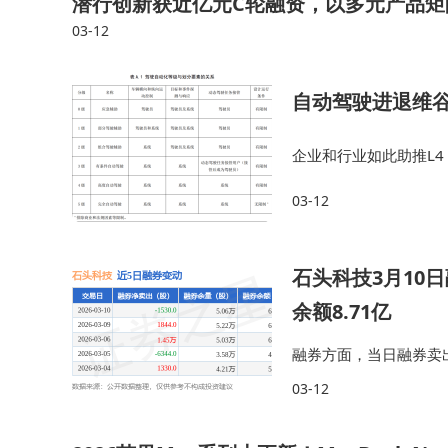
潜行创新获近亿元C轮融资，以多元产品矩
03-12
自动驾驶进退维谷
企业和行业如此助推L
事故了车企担责）、价
03-12
把“智能化的下半场”的
石头科技3月10
余额8.71亿
融券方面，当日融券卖出2
6万股。 融资融券余额
03-12
机构对券商的融…