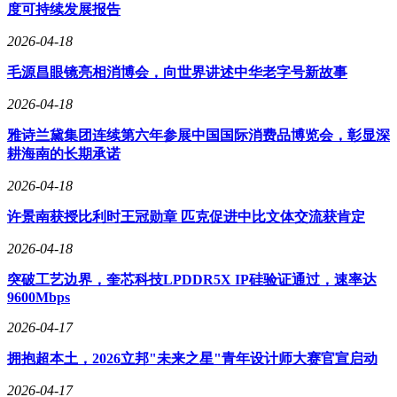
度可持续发展报告
2026-04-18
毛源昌眼镜亮相消博会，向世界讲述中华老字号新故事
2026-04-18
雅诗兰黛集团连续第六年参展中国国际消费品博览会，彰显深
耕海南的长期承诺
2026-04-18
许景南获授比利时王冠勋章 匹克促进中比文体交流获肯定
2026-04-18
突破工艺边界，奎芯科技LPDDR5X IP硅验证通过，速率达
9600Mbps
2026-04-17
拥抱超本土，2026立邦"未来之星"青年设计师大赛官宣启动
2026-04-17