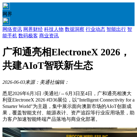
网界
网络资讯
网界财经
科技人物
数据洞察
行业动态
智能出行
智
能手机
数码极客
商业资讯
广和通亮相ElectroneX 2026，
共建AIoT智联新生态
2026-06-03
来源：美通社
编辑：
悉尼
2026年6月3日
/美通社/ -- 6月3日至4日，广和通亮相澳大
利亚ElectroneX 2026 #D36展位，以"Intelligent Connectivity for a
Smarter World"为主题，集中展示面向澳新市场的AIoT创新成
果，覆盖智能支付、能源表计、资产追踪等行业应用场景，助
力客户加速智能终端产品落地与商业化部署。