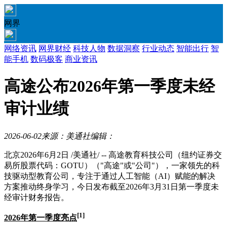
网界
网络资讯
网界财经
科技人物
数据洞察
行业动态
智能出行
智
能手机
数码极客
商业资讯
高途公布2026年第一季度未经
审计业绩
2026-06-02
来源：美通社
编辑：
北京
2026年6月2日
/美通社/ -- 高途教育科技公司（纽约证券交
易所股票代码：GOTU）（"高途"或"公司"），一家领先的科
技驱动型教育公司，专注于通过人工智能（AI）赋能的解决
方案推动终身学习，今日发布截至2026年3月31日第一季度未
经审计财务报告。
[1]
2026
年第一季度亮点