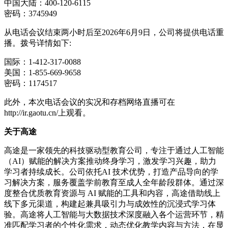
中国大陆：400-120-6115
密码：3745949
从电话会议结束两小时后至2026年6月9日，公司将提供电话重
播。拨号详情如下:
国际：1-412-317-0088
美国：1-855-669-9658
密码：1174517
此外，本次电话会议的实况和存档网络直播可在
http://ir.gaotu.cn/上观看。
关于高途
高途是一家领先的科技驱动型教育公司，专注于通过人工智能
（AI）赋能的解决方案推动终身学习，激发学习兴趣，助力
学习者持续成长。公司依托AI 技术优势，打造产品导向的学
习解决方案，服务覆盖学前教育至成人全年龄段群体。通过深
度整合优质教育资源与 AI 赋能的工具和内容，高途借助线上
线下多元渠道，构建起兼具吸引力与成效性的沉浸式学习体
验。高途将人工智能与大数据技术深度融入各个运营环节，精
准匹配学习者的个性化需求，动态优化教学内容与方法，在显