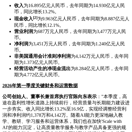
收入
为16.895亿元人民币，去年同期为14.930亿元人民
币，同比增长13.2%。
[2]
现金收入
为9.963亿元人民币，去年同期为8.887亿元人
民币，同比增长12.1%。
营业利润
为687万元人民币，去年同期为3,477万元人民
币。
净利润
为3,451万元人民币，去年同期为1.240亿元人民
币。
非美国通用会计准则净利润
为4,142万元人民币，去年同
期为1.373亿元人民币。
经营活动产生的净现金流出
为8.284亿元人民币，去年同
期为4.772亿元人民币。
2026年第一季度关键财务和运营数据
公司创始人、董事长兼首席执行官陈向东表示
："本季度，高
途在盈利性增长道路上持续前行，经营质量与长期能力建设进
一步夯实。收入同比增长13.2%至16.9亿，实现经调整经营利
润和净利润约1,378万和4,142万。随着AI能力更深地融入教
学、教研、学习服务和运营体系，我们也在加快'Scale with
AI'的能力沉淀，让高质量教学服务与教学产品具备更强的规