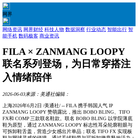
网界
网络资讯
网界财经
科技人物
数据洞察
行业动态
智能出行
智
能手机
数码极客
商业资讯
FILA × ZANMANG LOOPY
联名系列登场，为日常穿搭注
入情绪陪伴
2026-06-03
来源：美通社
编辑：
上海
2026年6月2日
/美通社/ -- FILA 携手韩国人气 IP
ZANMANG LOOPY 赞萌露比，推出 BOBO BLING、TIFO
FX和 COMP 三款联名鞋款。联名 BOBO BLING 以学院薄底
鞋为原型，通过 ZANMANG LOOPY 标志性耳朵轮廓鞋眼与
可拆卸鞋舌盖，营造少女感出片单品；联名 TIFO FX 实现板
鞋与网球灵感的碰撞，通过毛绒鞋带与可拆卸徽章释放活力；