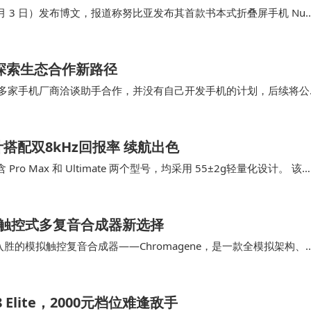
在电池容量与处理器性能上的显著提升，预计起售价将位于2
（12 月 3 日）发布博文，报道称努比亚发布其首款书本式折叠屏手机 Nub
差，具体定价信息需待发布会正式公布。这款集顶级性能、超长
机市场格局产生深远影响。
探索生态合作新路径
与多家手机厂商洽谈助手合作，并没有自己开发手机的计划，后续将公
豆包手机助手能够为用户带来更方便的交互和更丰富…
搭配双8kHz回报率 续航出色
o Max 和 Ultimate 两个型号，均采用 55±2g轻量化设计。 该
重量为…
：全模拟触控式多复音合成器新选择
人入胜的模拟触控复音合成器——Chromagene，是一款全模拟架构、
 其结构包含两个独立模块：第…
Elite，2000元档位难逢敌手