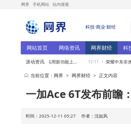
网界
手机网站
站内搜索
科技·商业·财经
网站首页
网络资讯
网界财经
科
滚动资讯
4.1.6内测版来袭！4个实用新功能上
12-11
荣耀中东非洲市
当前位置：
网界
网界财经
正文内容
>
>
快看看都有啥
货量破千万且多
一加Ace 6T发布前
时间：2025-12-11 05:27
作者：沈如风