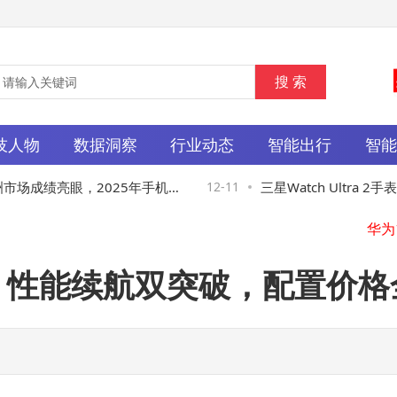
技人物
数据洞察
行业动态
智能出行
智
场成绩亮眼，2025年手机发
12-11
三星Watch Ultra 2手表
领域成果丰硕
年夏季与新品同台亮相
瞻：性能续航双突破，配置价