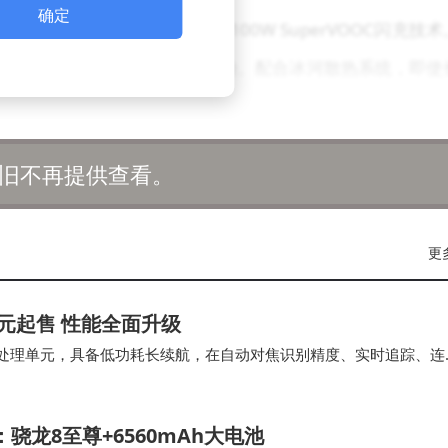
确定
池"不仅容量领先行业，更支持100W SuperVOOC闪充技术
加持下，仍能提供高效充电体验。配合冰河散热系统，即使
×1272分辨率与165Hz动态刷新率，采用LTPO AMOLED
旧不再提供查看。
证。独创的"明眸护眼"技术通过3840Hz高频PWM调光与超低
戏体验方面，全新"电竞三芯"系统通过专用芯片优化性能、
更
Fi双通道，触控芯片则支持安卓首批"触显同步"技术。
99元起售 性能全面升级
索尼IMX906传感器，支持OIS光学防抖与PDAF相位对焦
成 AI处理单元，具备低功耗长续航，在自动对焦识别精度、实时追踪、连
素摄像头位于屏幕中央打孔位置，满足日常拍摄需求。防水性能
 30 张的高速连…
水中浸泡30分钟。
：骁龙8至尊+6560mAh大电池