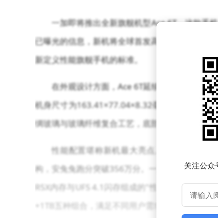
一加即将推出全新旗舰机型Ace 6T，这款
已曝光的信息，新机将全球首发高通第五代骁龙8移
新定义性能旗舰手机的标准。
在外观设计方面，Ace 6T延续家族化设计语
机身尺寸为163.41×77.04×8.32毫米，重
绸玻璃与玻璃纤维复合工艺，底部集成扬声器开孔、
性能配置堪称新机最大亮点。高通第五代骁龙8
关注公众
构，安兔兔跑分突破356万分。一加团队深度参与
R5X内存与UFS 4.1闪存组成的"性能铁三角"，
+1TB五种组合，满足不同用户需求。