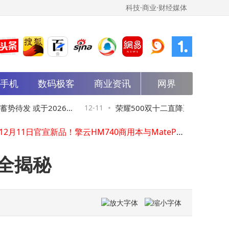
科技·商业·财经媒体
能手机
数码极客
商业资讯
网界
闲鱼AI交易：效率提升却问题频出，社区“烟火气”能否留存？
Gene Synths推出Chromagene：全模拟触控式多复音合成器新选择
蓄势待发 或于2026
12-11
荣耀500双十二直降至2564元，性
荣耀GT2来袭：9900mAh超大电池配骁龙8 Elite，2000元档位难逢敌手
华为12月11日官宣新品！擎云HM740商用本与MatePad Edge组合亮相
航全拉满，这性价比太能打
苹果前COO杰夫・威廉姆斯退休后获迪士尼提名，或为两大巨头新连接信号
Linux基金会牵头成立AAIF：OpenAI谷歌亚马逊等巨头共筑AI智能体开源生态
格全揭秘
华为成立基础大模型部，以全栈闭环之力赋能AI产业新发展
天源迪科董事长陈友被留置 公司称生产经营正常稳步推进
雷军携小米17 Ultra本月来袭，影像升级或成“安卓之光”硬刚华为
乔布斯、任正非、马斯克用人启示：与聪明人共事，方能高效破局创佳绩
闲鱼AI交易：效率提升却问题频出，社区“烟火气”能否留存？