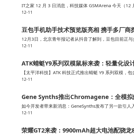
价格方面，参考前代机型定价策略，结合新机
IT之家 12 月 3 日消息，科技媒体 GSMArena 今天
12-11
aFold，搭载高通骁龙 8 至尊版芯片，内置 6560mAh …
99-2999元区间。不同存储版本将保持合理价
航与专业游戏体验于一身的新机，或将对中高端手
豆包手机助手技术预览版亮相 携手多厂商
12月3日，北京青年报记者从抖音了解到，豆包目前正
12-11
布更多进展。基于豆包大模型的能力和手机厂商的授权，
ATK蜻蜓Y9系列双模鼠标来袭：轻量化设计
【太平洋科技】ATK 科技正式推出蜻蜓 Y9 系列双模，包含 Pr
12-11
列鼠标采用右手人体工学设计，鼠标两侧有引导槽，整体
Gene Synths推出Chromagene
如今开发者带来新消息：GeneSynths发布了另一款引
12-11
音色设计及创新的触控式演奏界面的新型多复音合成器。
荣耀GT2来袭：9900mAh超大电池配骁龙8 