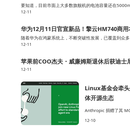
要知道，目前市面上大多数旗舰机的电池容量还在5000m
12-11
0mAh。当别人还在比谁充电快的时候，荣耀直接让你忘
华为12月11日官宣新品！擎云HM740商用本
随着华为在鸿蒙系统上，不断突破性发展，已覆盖到众多
12-11
展。在市场上，具备系统生态的品牌较少，主要是发展难
苹果前COO杰夫・威廉姆斯退休后获迪士
12-11
Linux基金会牵
体开源生态
Anthropic 捐赠
和数据的标准方式； Bloc
12-10