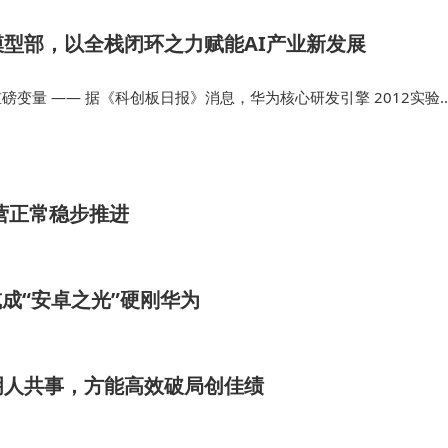
型部，以全栈闭环之力赋能AI产业新发展
添重磅变量 —— 据《科创板日报》消息，华为核心研发引擎 2012实验
”，聚焦基座模型开发这一核心赛道。目前盘古大模型已在 30 多个
…
营正常稳步推进
或成“安卓之光”硬刚华为
明人共事，方能高效破局创佳绩