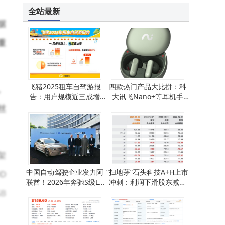
Gene Synths推出Chromagene：全模拟触控式多复音合成器新选择
全站最新
据
重
飞猪2025租车自驾游报
四款热门产品大比拼：科
。
告：用户规模近三成增
大讯飞Nano+等耳机手
长，自驾游格局新变化
表，哪款才是你的心头
丝
好？
架
中国自动驾驶企业发力阿
“扫地茅”石头科技A+H上市
D
联酋！2026年奔驰S级L4
冲刺：利润下滑股东减持
B
级无人驾驶出租车将运营
转型路在何方？