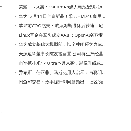
0
荣耀GT2来袭：9900mAh超大电池配骁龙8 Elite，2000元档位难逢敌手
华为12月11日官宣新品！擎云HM740商用本与MatePad Edge组合亮相
苹果前COO杰夫・威廉姆斯退休后获迪士尼提名，或为两大巨头新连接信号
Linux基金会牵头成立AAIF：OpenAI谷歌亚马逊等巨头共筑AI智能体开源生态
发
华为成立基础大模型部，以全栈闭环之力赋能AI产业新发展
天源迪科董事长陈友被留置 公司称生产经营正常稳步推进
雷军携小米17 Ultra本月来袭，影像升级或成“安卓之光”硬刚华为
乔布斯、任正非、马斯克用人启示：与聪明人共事，方能高效破局创佳绩
闲鱼AI交易：效率提升却问题频出，社区“烟火气”能否留存？
具