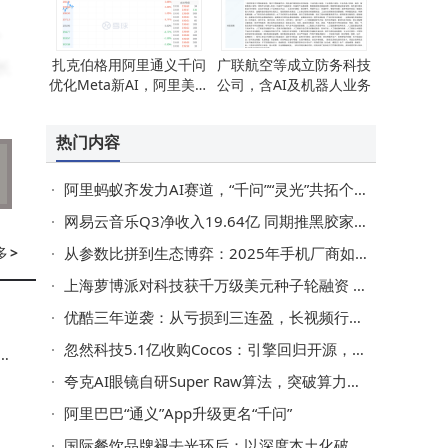
。
扎克伯格用阿里通义千问
广联航空等成立防务科技
长
优化Meta新AI，阿里美股
公司，含AI及机器人业务
盘前拉升引关注
热门内容
面
阿里蚂蚁齐发力AI赛道，“千问”“灵光”共拓个人AI应用新蓝海
亮
网易云音乐Q3净收入19.64亿 同期推黑胶家庭会员及多项福利活动
网
多
>
从参数比拼到生态博弈：2025年手机厂商如何以体验破局存量市场？
上海萝博派对科技获千万级美元种子轮融资 携手经纬小米等共拓人形机器人新蓝海
优酷三年逆袭：从亏损到三连盈，长视频行业找到可持续发展新路径
，
忽然科技5.1亿收购Cocos：引擎回归开源，AI赋能开启国产引擎新征程
拍
达
夸克AI眼镜自研Super Raw算法，突破算力限制，暗光拍摄画质再升级
阿里巴巴“通义”App升级更名“千问”
国际餐饮品牌褪去光环后：以深度本土化破局，读懂中国胃方能赢未来