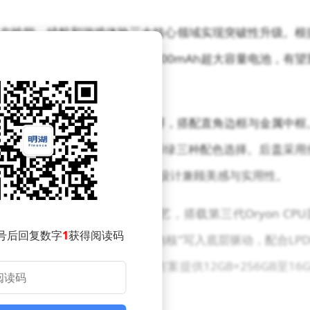
手机在性能、续航和游戏体验三大核心领域实现突破性升级。根
动平台，并配备行业罕见的8300mAh超大容量电池，有望
言，采用6.83英寸居中单挖孔直屏，搭配直角边框与金属中框
量约215克，提供电光紫、闪速黑、掠影绿三种配色选择。后盖采用
SIM卡槽及USB-C接口，整体设计兼顾美感与实用性。
移动平台采用3纳米制程工艺，搭载第三代Oryon CPU
号后回复数字
1
获得阅读码
芯片调校，将自研的"风驰游戏内核"写入底层驱动，配合LPD
可轻松应对各类高负载场景。存储方案提供12GB+256GB至16G