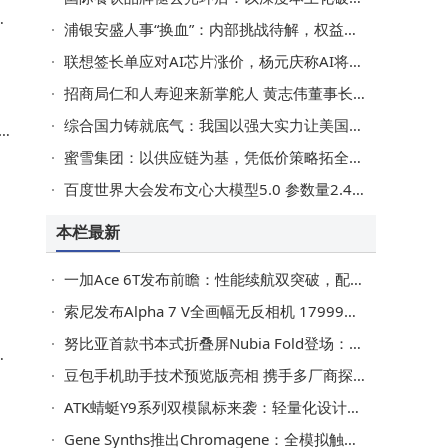
7
i
浦银安盛人事“换血”：内部挑战待解，权益突围路在何方？
续
联想签长单应对AI芯片涨价，杨元庆称AI将走向普及无泡沫担忧
招商局仁和人寿迎来新掌舵人 黄志伟董事长任职资格正式获批
综合国力铸就底气：我国以强大实力让美国关税讹诈终妥协
蜜雪集团：以供应链为基，凭低价策略拓全球千亿版图
百度世界大会发布文心大模型5.0 参数量2.4万亿能力达全球领先
本栏最新
系
一加Ace 6T发布前瞻：性能续航双突破，配置价格全揭秘
索尼发布Alpha 7 V全画幅无反相机 17999元起售 性能全面升级
努比亚首款书本式折叠屏Nubia Fold登场：骁龙8至尊+6560mAh大电池
多
豆包手机助手技术预览版亮相 携手多厂商探索生态合作新路径
ATK蜻蜓Y9系列双模鼠标来袭：轻量化设计搭配双8kHz回报率 续航出色
Gene Synths推出Chromagene：全模拟触控式多复音合成器新选择