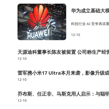
华为成立基础大模
科技行业 AI 竞争再
正式成立“基础大模型部
12-10
业、500 多个场景落地
天源迪科董事长陈友被留置 公司称生产经
12-10
雷军携小米17 Ultra本月来袭，影像升级
12-10
乔布斯、任正非、马斯克用人启示：与聪
12-10