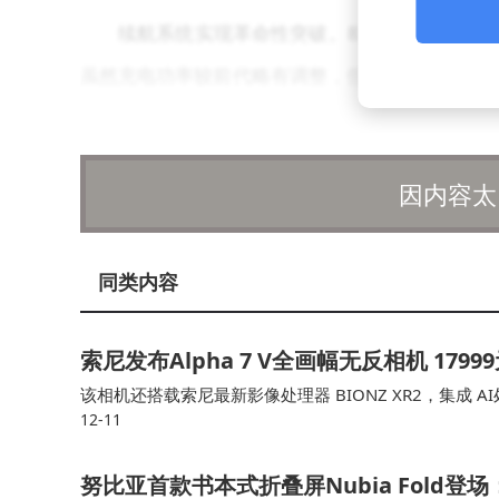
续航系统实现革命性突破。8300mAh"冰川电
虽然充电功率较前代略有调整，但在超大电池容量
时间运行大型游戏也能保持稳定帧率。
显示技术方面，6.83英寸OLED直屏具备2800
因内容太
板，支持10.7亿色显示、HDR10+及杜比视界认
度显示功能，有效降低长时间使用的视觉疲劳。游
同类内容
络与触控，其中网络芯片G2可智能切换蜂窝与Wi-
索尼发布Alpha 7 V全画幅无反相机 179
影像系统采用后置双摄方案，主摄为5000万像素
该相机还搭载索尼最新影像处理器 BIONZ XR2，集
副摄为800万像素超广角镜头。前置1600万像
12-11
速度与色彩还原方面均有提升。 Alpha 7 V 支持最高每秒
到IP69K等级，可抵御高压水流冲击并在1.5米深
努比亚首款书本式折叠屏Nubia Fold登场