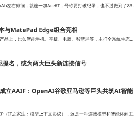
Ah左右徘徊，就连一加Ace6T，号称要打破纪录，也不过做到了83
记充电器长什么样。接下来就看12…
与MatePad Edge组合亮相
产品上，比如智能手机、平板、电脑、智慧屏等，主打全系统生态
度大，目前仅苹果、华为等品牌。在市场上，能够把平…
尼提名，或为两大巨头新连接信号
头成立AAIF：OpenAI谷歌亚马逊等巨头共筑AI智能
了其 MCP（IT之家注：模型上下文协议），这是一种连接模型和智能体到工
k 贡献了Goose 开源智能体框架； OpenAI 则带来了 AGENTS…