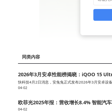
同类内容
白皮书首次系统梳理了儿童陪伴机器人的七大
2026年3月安卓性能榜揭晓：iQOO 15 U
达、本地智能运算、儿童安全防护及隐私保护设计
快科技4月2日消息，安兔兔正式发布2026年3月安卓设
情感交互与安全保障，而非简单功能堆砌。例如
04-02
手机性能榜第二名。 本次安卓旗舰手机性能榜中，骁龙8
接；端侧AI技术的引入则有效解决了儿童隐私保护
欧菲光2025年报：营收增长8.4% 智能
04-02
作为标准制定的深度参与者，淘云科技的产品