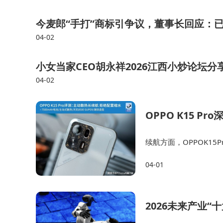
笔搭载中高考同源评分技术，AI宠物eggi通
今麦郎“手打”商标引争议，董事长回应：已
了"智慧视觉+双语交互+场景化陪伴"的设计理念
04-02
行业实践显示，白皮书正推动产品从单一功能
小女当家CEO胡永祥2026江西小炒论坛分
容设计、远程安全监护、智能导学等功能。在寓教
04-02
性化知识推送；在习惯养成方面，通过主动交互设
OPPO K15 
边界与应用场景的清晰界定。
续航方面，OPPOK1
淘云科技相关负责人表示，将持续以白皮书
压IC芯片，可对低电量
发。通过建立覆盖产品全生命周期的质量管控体系
04-01
o让不少用户养成了背
育价值的双重期待。目前，该标准已影响超过60
2026未来产业