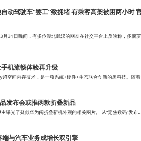
自动驾驶车“罢工”致拥堵 有乘客高架被困两小时 
 3月31日晚间，有多位湖北武汉的网友在社交平台上反映称，多辆萝
间临停，造成交通拥堵。3月31日22时40分许，武汉网友鲁先生向
快跑的车上，已经…
让手机流畅体验再升级
ceMemory超空间内存技术，是一项系统+硬件+生态联合创新的黑科技。随着
丝滑方舟引擎…
新品发布会或推两款折叠新品
博主曝光了疑似华为阔折叠新机外观的相关图片。 从“定焦数码”发布
形摄像头模组和一个较小的圆形开孔，其可…
，终端与汽车业务成增长双引擎