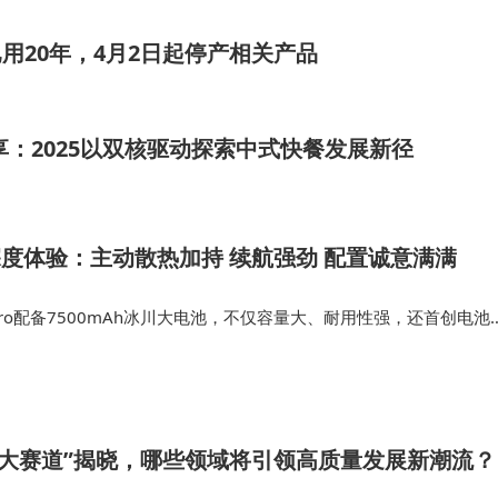
过情感交互实现高用户留存率。即将亮相安徽科交会的新品，延
用20年，4月2日起停产相关产品
，所有功能均可追溯至白皮书的技术框架。
向场景化服务转型。当前市场上的主流产品已普遍具备分龄
享：2025以双核驱动探索中式快餐发展新径
于乐场景中，机器人可结合绘本阅读与分级学习系统，提供
计引导儿童建立规律作息。这些创新应用均源于白皮书对技
Pro深度体验：主动散热加持 续航强劲 配置诚意满满
5Pro配备7500mAh冰川大电池，不仅容量大、耐用性强，还首创电池
为技术基准，在智慧视觉、双语交互、儿童教育等领域深化
时输出的低电压进行升压。在兼具高颜值与实用功能后，OPPOK15P
，确保每款产品既符合行业标准，又能满足家长对安全性与
面朝…
%的主流儿童机器人品牌，成为行业技术升级的重要参照。
“十大赛道”揭晓，哪些领域将引领高质量发展新潮流？