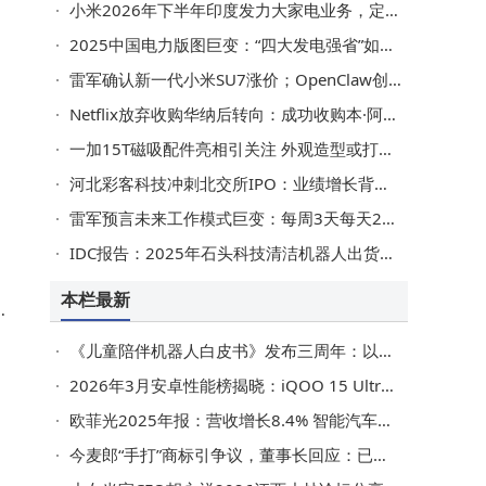
小米2026年下半年印度发力大家电业务，定制产品适配本土需求待亮相
续
2025中国电力版图巨变：“四大发电强省”如何为AI时代注入澎湃动能？
雷军确认新一代小米SU7涨价；OpenClaw创始人盼百度助力开发
Netflix放弃收购华纳后转向：成功收购本·阿弗莱克AI影视技术公司InterPositive
内
一加15T磁吸配件亮相引关注 外观造型或打破横向大矩阵传闻？
个
河北彩客科技冲刺北交所IPO：业绩增长背后关联采购引关注
术
雷军预言未来工作模式巨变：每周3天每天2小时，AI引领就业市场新变革
IDC报告：2025年石头科技清洁机器人出货580万台，稳坐全球扫地机市场头把交椅
本栏最新
升
研
r
《儿童陪伴机器人白皮书》发布三周年：以标准引领，为孩子打造贴心“机器人伙伴”
教
2026年3月安卓性能榜揭晓：iQOO 15 Ultra夺冠 一加15T小屏旗舰冲榜第二
欧菲光2025年报：营收增长8.4% 智能汽车与新兴领域布局显成效
今麦郎“手打”商标引争议，董事长回应：已用20年，4月2日起停产相关产品