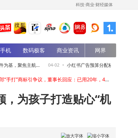
科技·商业·财经媒体
能手机
数码极客
商业资讯
网界
雷军4月2日晚7点开启5小时直播，深度拆解新SU7细节亮点
2026年3月安卓性能榜揭晓：iQOO 15 Ultra夺冠 一加15T小屏旗舰冲榜第二
件为基，聚焦主航
04-02
小红书广告预算分配秘籍：资源诊断
欧菲光2025年报：营收增长8.4% 智能汽车与新兴领域布局显成效
今麦郎“手打”商标引争议，董事长回应：已用20年，4月2日起停产相关产品
权衡与动态调整全解析
小女当家CEO胡永祥2026江西小炒论坛分享：2025以双核驱动探索中式快餐发展新径
OPPO K15 Pro深度体验：主动散热加持 续航强劲 配置诚意满满
领，为孩子打造贴心“机
2026未来产业“十大赛道”揭晓，哪些领域将引领高质量发展新潮流？
苹果50载创新路：库克发文致谢，视频盘点50款标志性产品
焦点国际冲刺港股上市：泉州师范校友周航夫妇掌舵 薪酬两年大涨超两倍
马斯克官宣：FSD 14.3版本开启员工测试 周末有望面向大众推送
雷军4月2日晚7点开启5小时直播，深度拆解新SU7细节亮点
2026年3月安卓性能榜揭晓：iQOO 15 Ultra夺冠 一加15T小屏旗舰冲榜第二