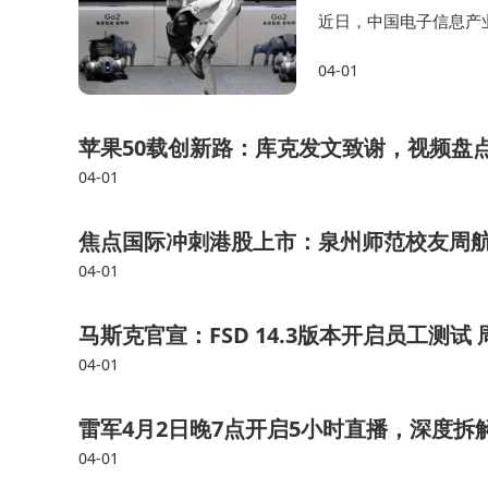
近日，中国电子信息产
发展的新特征、新趋势
04-01
道。 作为未来清洁能
苹果50载创新路：库克发文致谢，视频盘点
04-01
焦点国际冲刺港股上市：泉州师范校友周航
04-01
马斯克官宣：FSD 14.3版本开启员工测
04-01
雷军4月2日晚7点开启5小时直播，深度拆
04-01