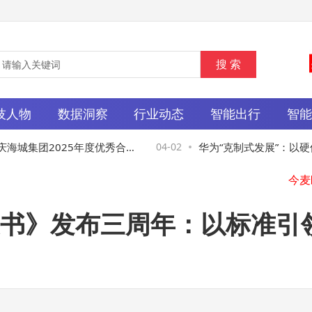
技人物
数据洞察
行业动态
智能出行
智
城集团2025年度优秀合作
04-02
华为“克制式发展”：以硬
设计共筑高品质人居
道，筑牢AI时代根基
书》发布三周年：以标准引