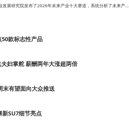
业发展研究院发布了2026年未来产业十大赛道，系统分析了未来产
，全面梳理了最新赛道进展。“十五五”规划将生物制造列入未来产业
源的重要发展方向，…
50款标志性产品
夫妇掌舵 薪酬两年大涨超两倍
试 周末有望面向大众推送
解新SU7细节亮点