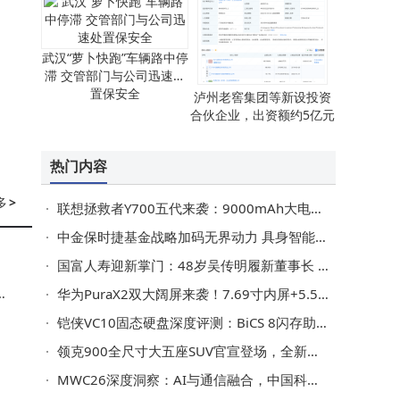
武汉“萝卜快跑”车辆路中停
滞 交管部门与公司迅速处
置保安全
泸州老窖集团等新设投资
合伙企业，出资额约5亿元
热门内容
多
>
联想拯救者Y700五代来袭：9000mAh大电池配骁龙8E5，游戏平板新选择？
中金保时捷基金战略加码无界动力 具身智能赛道迎来产业资本新动能
表
国富人寿迎新掌门：48岁吴传明履新董事长 曾任职广西监管局要职
于
舰
华为PuraX2双大阔屏来袭！7.69寸内屏+5.5寸外屏，提前半年狙击iPhone Fold
连
铠侠VC10固态硬盘深度评测：BiCS 8闪存助力，性能与低温完美平衡
领克900全尺寸大五座SUV官宣登场，全新日冕金车色引领新潮流
MWC26深度洞察：AI与通信融合，中国科技引领全球智能新未来
典