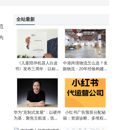
全站最新
范
为
《儿童陪伴机器人白皮
中港跨境物流怎么选？友
书》发布三周年：以标准
旗物流：20年经验构建全
引领，为孩子打造贴心“机
场景服务网络成优选
器人伙伴”
华为“克制式发展”：以硬件
小红书广告预算分配秘
为基，聚焦主航道，筑牢A
籍：资源诊断、多维权衡
I时代根基
与动态调整全解析