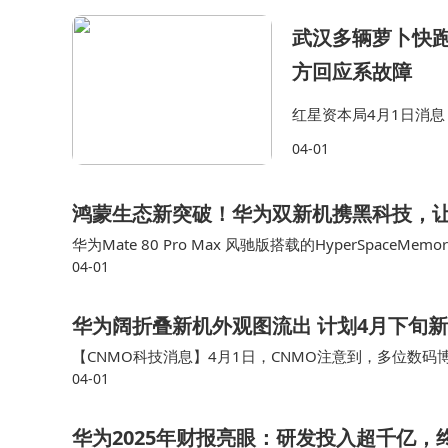
武汉多辆萝卜快跑
方回应系故障
红星资本局4月1日消息
卜快跑车辆突然在道路中
04-01
媒体表示，他仍在萝卜
鸿蒙生态新突破！华为双新机携黑科技，
华为Mate 80 Pro Max 风驰版搭载的HyperSpa
04-01
鸿蒙操作系统 6在更多设备上全面铺开，超空间内存与超
华为阔折叠新机外观图流出 计划4月下旬
【CNMO科技消息】4月1日，CNMO注意到，多位数码
04-01
手机草图来看，这款新机左侧背板区域设有三个较大的圆
华为2025年财报亮眼：研发投入超千亿