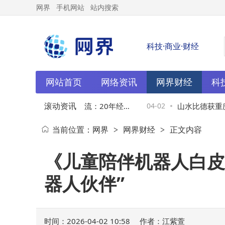
网界
手机网站
站内搜索
科技·商业·财经
网站首页
网络资讯
网界财经
科
滚动资讯
跨境物流怎么选？友旗物流：20年经验
04-02
山水比德获重庆海
当前位置：
网界
网界财经
正文内容
>
>
全场景服务网络成优选
伙伴奖，以创新
《儿童陪伴机器人白皮
器人伙伴”
时间：2026-04-02 10:58
作者：江紫萱