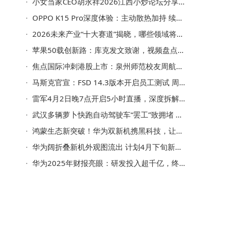
小女当家CEO胡永祥2026江西小炒论坛分享：2025以双核驱动探索中式快餐发展新径
业
OPPO K15 Pro深度体验：主动散热加持 续航强劲 配置诚意满满
赛
2026未来产业“十大赛道”揭晓，哪些领域将引领高质量发展新潮流？
苹果50载创新路：库克发文致谢，视频盘点50款标志性产品
焦点国际冲刺港股上市：泉州师范校友周航夫妇掌舵 薪酬两年大涨超两倍
马斯克官宣：FSD 14.3版本开启员工测试 周末有望面向大众推送
雷军4月2日晚7点开启5小时直播，深度拆解新SU7细节亮点
武汉多辆萝卜快跑自动驾驶车“罢工”致拥堵 有乘客高架被困两小时 官方回应系故障
鸿蒙生态新突破！华为双新机携黑科技，让手机流畅体验再升级
华为阔折叠新机外观图流出 计划4月下旬新品发布会或推两款折叠新品
华为2025年财报亮眼：研发投入超千亿，终端与汽车业务成增长双引擎