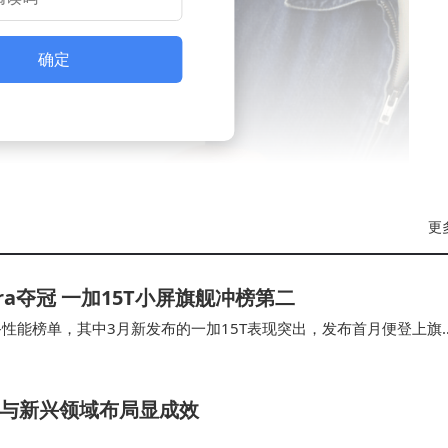
确定
更
核心能力，包括双语交互、视觉感知、多模态感知、拟人化
ltra夺冠 一加15T小屏旗舰冲榜第二
。这些能力标准重新定义了"陪伴"的内涵，强调技术需服务
备性能榜单，其中3月新发布的一加15T表现突出，发布首月便登上旗
，通过拟人化表情与动作设计，机器人可实现更自然的情感
至尊版Gen5成为绝对主流，多款旗舰…
难题。
汽车与新兴领域布局显成效
研发路径与白皮书要求高度契合。其推出的阿尔法蛋系列词