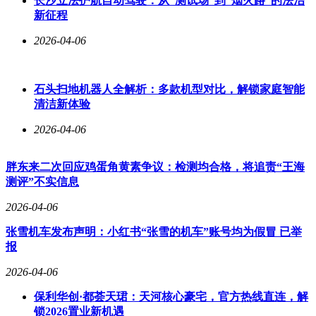
长沙立法护航自动驾驶：从“测试场”到“烟火路”的法治
新征程
2026-04-06
石头扫地机器人全解析：多款机型对比，解锁家庭智能
清洁新体验
2026-04-06
胖东来二次回应鸡蛋角黄素争议：检测均合格，将追责“王海
测评”不实信息
2026-04-06
张雪机车发布声明：小红书“张雪的机车”账号均为假冒 已举
报
2026-04-06
保利华创·都荟天珺：天河核心豪宅，官方热线直连，解
锁2026置业新机遇