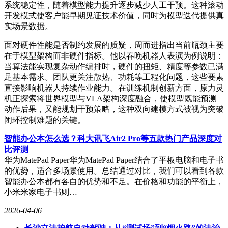
系统稳定性，随着模型能力提升逐步减少人工干预。这种滚动
开发模式使客户能早期见证技术价值，同时为模型迭代提供真
实场景数据。
面对硬件性能是否制约发展的质疑，周而进指出当前瓶颈主要
在于模型架构而非硬件指标。他以春晚机器人表演为例说明：
当算法能实现复杂动作编排时，硬件的扭矩、精度等参数已满
足基本需求。团队更关注散热、功耗等工程化问题，这些要素
直接影响机器人持续作业能力。在训练机制创新方面，原力灵
机正探索将世界模型与VLA架构深度融合，使模型既能预测
动作后果，又能规划干预策略，这种双向建模方式被视为突破
闭环控制难题的关键。
智能办公本怎么选？科大讯飞Air2 Pro等五款热门产品深度对
比评测
华为MatePad Paper华为MatePad Paper结合了平板电脑和电子书
的优势，适合多场景使用。总结通过对比，我们可以看到各款
智能办公本都有各自的优势和不足。在价格和功能的平衡上，
小米米家电子书则…
2026-04-06