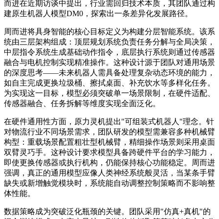
而进在近期访谈中提出，行业需回归技术本质，其团队通过构
建原生机器人模型DM0，探索出一条差异化发展路径。
周而进将具身智能的核心目标定义为构建分层智能系统。该系
统由三层架构组成：顶层规划系统负责任务分解与全局决策，
中层指令系统生成基础动作指令，底层执行系统则通过传感器
融合与电机控制实现精准操作。这种设计源于团队对通用场景
的深度思考——未来机器人需具备处理复杂动态环境的能力，
如自主完成更换垃圾桶、擦拭桌面、补充饮水等多样化任务。
为实现这一目标，模型必须突破单一场景限制，在硬件适配、
传感器融合、任务拆解等维度实现全面泛化。
在硬件通用性方面，原力灵机提出"可组装式机器人"理念。针
对物流行业不同场景需求，团队研发的模型需兼容多种机械臂
构型：重载场景配置粗壮型机械臂，精细操作场景则采用桌面
双臂灵巧手。这种设计要求模型具备跨硬件平台的学习能力，
即使更换传感器或执行机构，仍能保持核心功能稳定。周而进
强调，真正的通用模型应像人类神经系统般灵活，当某条手臂
缺失或新增触觉模块时，系统能自动调整控制策略而不影响整
体性能。
数据策略成为突破泛化瓶颈的关键。团队采用"仿真+真机"的