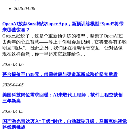
2026-04-06
OpenAI放弃Sora转战Super App，新预训练模型“Spud”将带
来哪些惊喜？
Greg已经说了，这是个重新预训练的模型，凝聚了OpenAI过
去两年的心血智慧——等上手你就会意识到，它将变得有多聪
明且“顺从”。 除此之外，我们还在推动语音交互，让对话像
现在这样自然，你一早起来它就能给你…
2026-04-06
茅台提价至1539元，供需健康与渠道革新成涨价坚实后盾
2026-04-05
美国科技岗位需求回暖：AI未取代工程师，软件工程空缺创
三年新高
2026-04-05
国产激光雷达迈入“千级”时代，自动驾驶升级，马斯克纯视觉
路线遇挑战