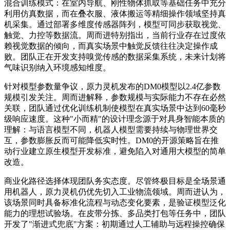
混合训练模式：在室内导航、刚性物体抓取等基础任务中充分
利用仿真数据，而在叠衣服、液体搬运等精细操作领域坚持真
机采集。通过部署多维度传感器阵列，模型可同步获取视觉、
触觉、力控等数据流。周而进特别指出，当前行业存在过度依
赖视觉数据的倾向，而真实场景中触觉反馈往往决定操作成
败。团队正在开发支持嗅觉传感的数据采集系统，未来计划将
气味识别纳入环境感知维度。
针对模型参数量争议，原力灵机发布的DM0模型以2.4亿参数
规模引发关注。周而进解释，参数规模与实际能力不存在必然
关联，团队通过优化训练机制使模型在真实场景中达到60毫秒
级响应速度。这种"小而精"的设计理念源于对具身智能本质的
理解：与语言模型不同，机器人模型需要持续与物理世界交
互，参数膨胀反而可能降低实时性。DM0的开源策略旨在推
动行业建立原生模型开发标准，避免陷入对通用大模型的简单
改造。
商业化路径选择体现团队务实态度。尽管终极目标是全场景通
用机器人，原力灵机仍优先切入工业物流领域。周而进认为，
该场景同时具备标准化流程与动态变化要素，是验证模型泛化
能力的理想试验场。在皮带分拣、多品类打包等任务中，团队
开发了"渐进式兜底"方案：初期通过人工辅助与远程操控确保