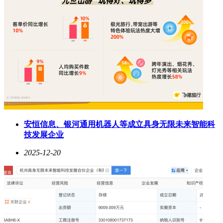
咚买菜则在水产消费领域创新，与庆渔堂、中国质量认证中心
合作，启动吊水鱼动态评价标准研制，构建一体化可追溯水产
供应链，其此前推出的“真安心鱼”体系首月销售额环比增超
50%，加之全国上线的水产精加工服务，引领水产消费迈入
3.0时代。
耐克集团公布2026财年第二季度财报，营收124亿美元超分析
师预期，其中跑步业务同比增长20%，大中华区营收14.23亿
美元，库存同比下降3%，集团库存77亿美元，同比减少3%，
加速回归健康水平。永旺确认将于2026年第一季度在武汉新增
3家大型综合超市，分别落户汉阳铁桥广场、大洋中心及静安
里，首批员工招聘已在铁桥广场店启动，此次扩店延续“宽停
安恒信息、银河通用机器人等成立具身无限未来智能科
车场+便民服务”策略，拟以高体验业态对冲行业客流下滑。北
技发展企业
京商报发布的《中国餐饮产业发展报告（2025）》显示，2024
年我国餐饮业逆势增长，形成“西快东缓”区域格局，消费升
2025-12-20
级、数智化与国际化成核心驱动力，同时企业面临成本攀升、
竞争加剧等挑战。