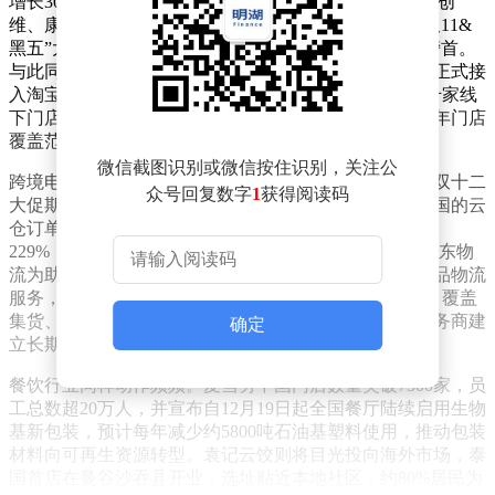
增长300%，增速领跑大家电品类，小米、TCL、海信、创
维、康佳五大品牌纷纷布局。其中，小米电视在“海外双11&
黑五”大促期间，登顶速卖通欧洲市场电视品类销售额榜首。
与此同时，本土运动品牌安踏也与电商平台深化合作，正式接
入淘宝闪购，覆盖上海、北京、广州等174个城市的超千家线
下门店，消费者下单后运动装备可快速送达，预计2026年门店
覆盖范围将扩大至4000家以上。
微信截图识别或微信按住识别，关注公
跨境电商物流方面，极兔云仓在东南亚市场表现亮眼。双十二
众号回复数字
1
获得阅读码
大促期间，马来西亚、泰国、越南、新加坡、菲律宾等国的云
仓订单量大幅增长，多国单日环比增幅超100%，最高达
229%，显示出东南亚电商市场的强劲需求。另一边，京东物
流为助力海南自贸港发展，推出覆盖全场景的离岛免税品物流
服务，涵盖仓储、运输、配送等环节，已运营7大仓库，覆盖
集货、分拣、中转等核心环节，并与多家头部免税品服务商建
确定
立长期合作，成为行业核心物流服务商。
餐饮行业同样动作频频。麦当劳中国门店数量突破7500家，员
工总数超20万人，并宣布自12月19日起全国餐厅陆续启用生物
基新包装，预计每年减少约5800吨石油基塑料使用，推动包装
材料向可再生资源转型。袁记云饺则将目光投向海外市场，泰
国首店在曼谷沙吞县开业，选址贴近本地社区，约80%居民为