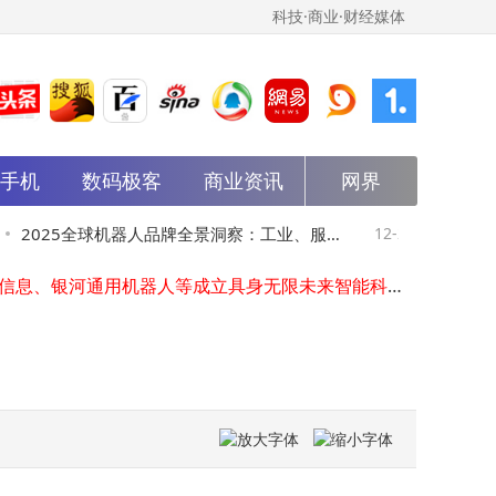
科技·商业·财经媒体
能手机
数码极客
商业资讯
网界
大基金三期旗下基金入股HDI方案提供商安捷利美维
企业制胜关键：老板决断力与战略眼光，任正非式智慧难以复制
2025全球机器人品牌全景洞察：工业、服
12-21
俞敏洪回应
钛媒体2025 EDGE AWARDS揭晓 阿里云凭实力荣膺最佳AI产业公司
安恒信息、银河通用机器人等成立具身无限未来智能科技发展企业
务、人形领域选型与趋势全解析
东方设抱
摩尔线程社交平台摩卡玩家商标注册成功
厦门信达等新设产业投资公司，注册资本3亿
中国中免、上海机场成立免税品公司，注册资本2亿
速递、瓜子二手车入股车后产业互联网平台邦邦汽服
法国巴黎保险集团、小米等在北京成立财险公司，注册资本10亿
星网锐捷、合力泰等新设创投合伙企业
大基金三期旗下基金入股HDI方案提供商安捷利美维