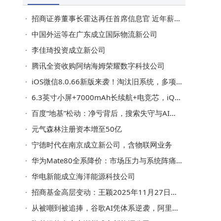
招商证券董事长霍达再任首席信息官 近年薪酬递减业绩却上扬
中国外运等在广东成立国际物流新公司
李佳琦投资成立新公司
腾讯全资收购阿纳海姆荣耀数字科技公司
iOS微信8.0.66新版来袭！淘汰旧系统，多项实用功能开启灰度测试
6.3英寸小屏+7000mAh长续航+电竞芯，iQOO新机或成小屏性能新标杆
百度“地基”松动：净亏背后，搜索失守与AI托底困境下的未来入口探寻
元气森林注册资本增至50亿
宁德时代在南京成立新公司，含物联网业务
华为Mate80全系降价：市场压力与系统阵痛下的策略调整
华电新能成立海洋能源科技公司
招商基金高层变动：王颖2025年11月27日起接任董事长一职
从被嘲到被追捧，谷歌AI凭体系逆袭，阿里百度能否复制其成功路径？