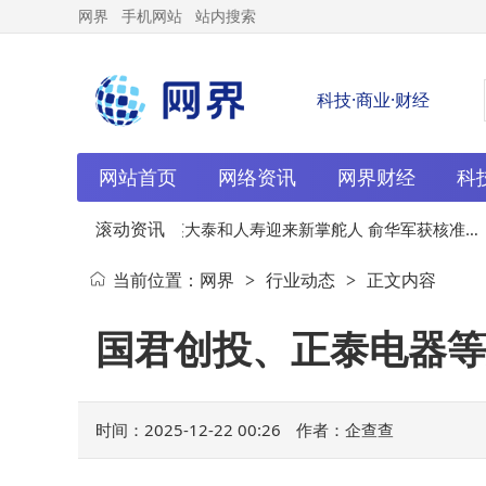
网界
手机网站
站内搜索
科技·商业·财经
网站首页
网络资讯
网界财经
科
滚动资讯
光，任
12-21
英大泰和人寿迎来新掌舵人 俞华军获核准出
当前位置：
网界
行业动态
正文内容
>
>
任董事长一职
国君创投、正泰电器等
时间：2025-12-22 00:26
作者：企查查