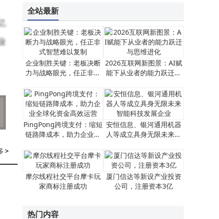
企业制胜关键：老板决断力与战略眼光，任正非式智慧难以复制
全站最新
亿
业
企业制胜关键：老板决断
2026互联网新图景：AI赋
力与战略眼光，任正非式
能下从业者的能力跃迁与
智慧难以复制
思维进化
PingPong跨境支付：缩短
安恒信息、银河通用机器
链路降成本，助力企业全
人等成立具身无限未来智
球化资金高效运营
能科技发展企业
多
>
摩尔线程社交平台摩卡玩
厦门信达等新设产业投资
家商标注册成功
公司，注册资本3亿
热门内容