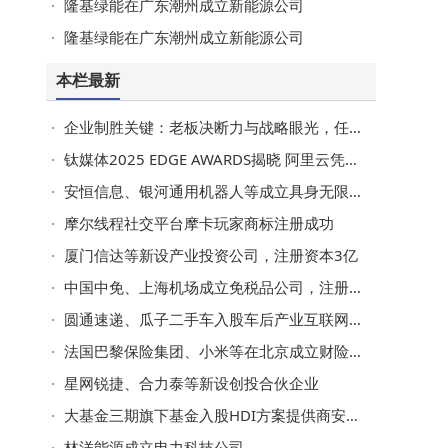
隆基绿能在广东潮州成立新能源公司
隆基绿能在广东潮州成立新能源公司
本栏最新
企业制胜关键：老板决断力与战略眼光，任正非式智慧难以复制
钛媒体2025 EDGE AWARDS揭晓 阿里云凭实力荣膺最佳AI产业公司
安恒信息、银河通用机器人等成立具身无限未来智能科技发展企业
摩尔线程社交平台摩卡玩家商标注册成功
厦门信达等新设产业投资公司，注册资本3亿
中国中免、上海机场成立免税品公司，注册资本2亿
圆通速递、瓜子二手车入股车后产业互联网平台邦邦汽服
法国巴黎保险集团、小米等在北京成立财险公司，注册资本10亿
星网锐捷、合力泰等新设创投合伙企业
大基金三期旗下基金入股HDI方案提供商安捷利美维
林洋能源成立电力科技公司