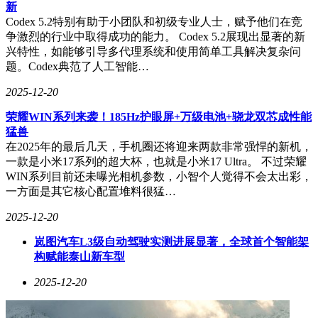
新
职或内部晋升场景中，具有广泛认知度的认证可帮助招聘方快
Codex 5.2特别有助于小团队和初级专业人士，赋予他们在竞
速识别候选人具备系统性学习经历，尤其在转岗或跨领域求职
争激烈的行业中取得成功的能力。 Codex 5.2展现出显著的新
时，能弥补经验背景的不足。例如，某人工智能工程师认证在
兴特性，如能够引导多代理系统和使用简单工具解决复杂问
部分企业的招聘中被明确提及，可视为对系统性AI知识掌握
题。Codex典范了人工智能…
的侧面印证。然而，认证本身并非目的，而是学习过程的阶段
性总结，真正的能力仍需在项目实践中锤炼。
2025-12-20
互联网行业曾用代码连接世界，如今正通过AI思维让连接变
荣耀WIN系列来袭！185Hz护眼屏+万级电池+骁龙双芯成性能
得更智能、更体贴、更可持续。这场变革始于学习，成于实
猛兽
践。从业者无需成为算法专家，但需要理解AI的逻辑并学会
在2025年的最后几天，手机圈还将迎来两款非常强悍的新机，
与之协作。选择适合自己的学习路径，保持开放与好奇，或许
一款是小米17系列的超大杯，也就是小米17 Ultra。 不过荣耀
是在技术浪潮中保持职业生命力的关键。这段旅程已悄然开
WIN系列目前还未曝光相机参数，小智个人觉得不会太出彩，
启，而每个从业者都正在路上。
一方面是其它核心配置堆料很猛…
2025-12-20
岚图汽车L3级自动驾驶实测进展显著，全球首个智能架
构赋能泰山新车型
2025-12-20