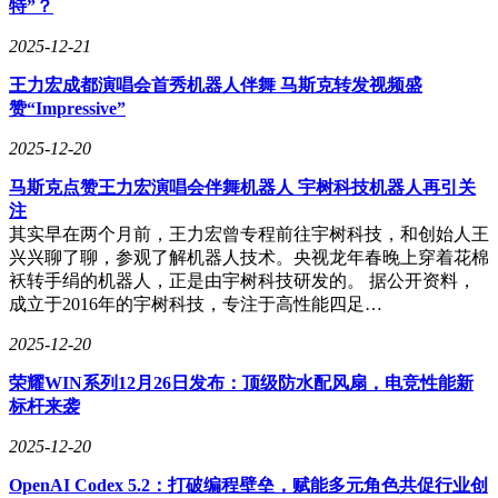
水线，效率提升显著。这种模块化思维对项目管理与系统设计
特”？
均具有重要价值。
2025-12-21
数据驱动的验证习惯也在逐渐形成。AI模型的概率性输出培
王力宏成都演唱会首秀机器人伴舞 马斯克转发视频盛
养了从业者“看数据说话”的思维。在一个用户分类实验中，团
赞“Impressive”
队通过设立明确指标与A/B测试持续优化，而非依赖主观判
断。这种重验证、重迭代的态度，同样适用于功能上线与运营
2025-12-20
策略调整等场景。
马斯克点赞王力宏演唱会伴舞机器人 宇树科技机器人再引关
面对庞大的AI知识体系，系统性学习路径的选择至关重要。
注
一种值得参考的模式是理论与实践并重，且能跟随行业进展持
其实早在两个月前，王力宏曾专程前往宇树科技，和创始人王
续更新的内容体系。例如，某认证体系从基础认知到工程实践
兴兴聊了聊，参观了解机器人技术。央视龙年春晚上穿着花棉
的分级设置，与“先建立框架，再深入细节”的学习节奏高度契
袄转手绢的机器人，正是由宇树科技研发的。 据公开资料，
合。其包含的“企业大语言模型工程实践”等内容，帮助从业者
成立于2016年的宇树科技，专注于高性能四足…
理解AI技术从实验到落地的关键环节，这对解决“技术如何赋
能业务”的命题具有实际指导意义。
2025-12-20
体系化学习往往伴随社群或行业交流机会，这为从业者提供了
荣耀WIN系列12月26日发布：顶级防水配风扇，电竞性能新
接触真实案例的渠道。通过了解AI在电商推荐、社交互动、
标杆来袭
企业服务等场景的应用，能够拓宽技术落地的视野，为实际工
2025-12-20
作提供更多灵感。
OpenAI Codex 5.2：打破编程壁垒，赋能多元角色共促行业创
在职业发展中，专业认证有时能发挥“能力信号”的作用。在求