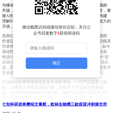
与移动互联网时代的转型相比，AI带来的不仅是工具层面的
升级，更引发了思维方式的根本性转变。对于从业者而言，掌
握AI技术已超越单纯学习新工具的范畴，而是需要重新构建
理解问题、拆解任务和验证效果的逻辑框架。这种底层能力的
升级，正在重新定义互联网工作的核心价值。
微信截图识别或微信按住识别，关注公
众号回复数字
1
获得阅读码
在岗位层面，AI正在重构开发、产品与运维三大核心职能的
价值定位。以开发岗位为例，一位资深后端工程师的转型颇具
代表性：过去70%的时间用于编写业务逻辑与调试代码，如今
基础性编码工作逐渐由AI工具承担，其工作重心转向系统架
构设计、模块接口定义以及人机协作流程优化。他设计的“提
示词-生成-审核-集成”机制，让AI负责框架搭建与单元测试生
确定
成，而自身则专注于核心算法与异常处理逻辑。这种转变要求
开发者不仅要精通技术，更要具备“管理”AI创造力的能力。
产品岗位的竞争维度也在发生深刻变化。一位产品负责人指
出，AI降低了功能实现的门槛，却提升了产品设计的复杂
度。在推进智能客服优化项目时，她的关注点从“设计多少个
菜单按钮”转变为“构建可持续学习的交互系统”。通过设计对
话路径与数据闭环，让AI逐步理解用户意图，同时收集高质
七旬科研老将樊绍文掌舵，欧林生物携三款疫苗冲刺港交所
量数据用于模型迭代。这种转变意味着产品经理的核心能力正