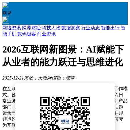
网界
网络资讯
网界财经
科技人物
数据洞察
行业动态
智能出行
智
能手机
数码极客
商业资讯
2026互联网新图景：AI赋能下
从业者的能力跃迁与思维进化
2025-12-21
来源：天脉网
编辑：瑞雪
在互联网行业，一场悄然而至的变革正重塑着从业者的工作模
式。如今，AI不再是实验室里的前沿概念，而是深度融入日
常业务，成为推动行业发展的核心驱动力。从技术团队到产品
部门，再到运维小组，几乎每周都会围绕AI展开讨论，话题
聚焦于如何通过AI优化功能体验、辅助代码生成、预测并规
避运维风险。这种变化标志着AI已从独立的技术分支，演变
为互联网工作的底层支撑。