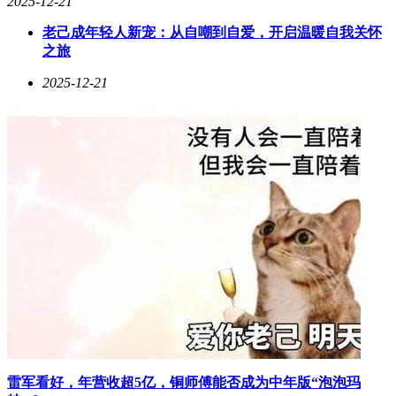
2025-12-21
从原型设计与文档撰写，转向交互系统设计与数据闭环构建。
老己成年轻人新宠：从自嘲到自爱，开启温暖自我关怀
运维领域同样经历着角色演变。一位SRE工程师提到，在服务
之旅
AI组件的环境下，传统的人力监控模式已难以满足需求。团
队引入智能预警系统，通过历史数据训练模型预测资源瓶颈与
2025-12-21
服务异常。他的工作重心随之转向监控指标定义、预警模型调
优以及弹性伸缩方案设计。运维职能从“保障系统稳定”升级
为“设计系统韧性”，这一转变体现了AI对运维工作的深远影
响。
学习AI的过程，也在潜移默化中重塑着从业者的工作方法。
精准定义问题的能力成为关键——无论是与AI协作还是推进
相关项目，模糊的需求都会导致不确定的结果。例如，将“优
化页面加载速度”拆解为“将首屏渲染时间从2.5秒降低至1.2秒
以内，其中图片资源加载耗时减少40%，JS执行时间优化
30%”，这种清晰的表述方式显著提升了目标可控性与协作效
率。
流程解构与重组视角同样重要。AI擅长执行步骤清晰的任
务，因此将复杂目标拆分为合理流程成为核心能力。某内容审
核系统的改进案例颇具启示：传统人工逐条审核模式被重构
为“AI初筛-关键类型人工复核-AI自动归档-定期模型更新”的流
雷军看好，年营收超5亿，铜师傅能否成为中年版“泡泡玛