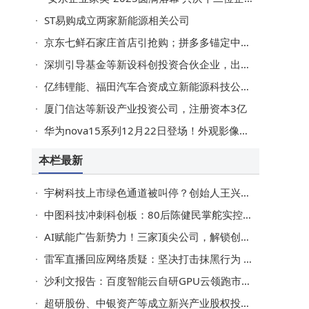
ST易购成立两家新能源相关公司
京东七鲜石家庄首店引抢购；拼多多锚定中国供应链；多品牌出海与行业新动态
深圳引导基金等新设科创投资合伙企业，出资额189亿
亿纬锂能、福田汽车合资成立新能源科技公司，注册资本5亿
厦门信达等新设产业投资公司，注册资本3亿
华为nova15系列12月22日登场！外观影像升级，价格悬念引期待
本栏最新
宇树科技上市绿色通道被叫停？创始人王兴兴回应：相关消息系乱编
中图科技冲刺科创板：80后陈健民掌舵实控，60后康凯领衔技术攻坚
AI赋能广告新势力！三家顶尖公司，解锁创意营销新路径
雷军直播回应网络质疑：坚决打击抹黑行为 重视用户真实声音
沙利文报告：百度智能云自研GPU云领跑市场，全栈AI体系赋能产业落地
超研股份、中银资产等成立新兴产业股权投资基金，出资额10亿