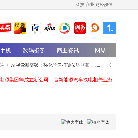
科技·商业·财经媒体
英搏尔、珠海华发集团等新设机器人科技公司
中图科技冲刺科创板：80后陈健民掌舵实控，60后康凯领衔技术攻坚
能手机
赋能广告新势力！三家顶尖公司，解锁创意营销新路径
数码极客
商业资讯
网界
雷军直播回应网络质疑：坚决打击抹黑行为 重视用户真实声音
沙利文报告：百度智能云自研GPU云领跑市场，全栈AI体系赋能产业落地
AI视觉新突破：强化学习打破传统瓶颈，LE
01-04
筑牢安
超研股份、中银资产等成立新兴产业股权投资基金，出资额10亿
电源集团等成立新公司，含新能源汽车换电相关业务
NS引领技术新方向
关键发
通快递成立智能科技公司，含智能机器人的研发业务
宁德时代旗下时代骐骥布局西双版纳
美团在深圳成立乐豹科技公司
英搏尔、珠海华发集团等新设机器人科技公司
中图科技冲刺科创板：80后陈健民掌舵实控，60后康凯领衔技术攻坚