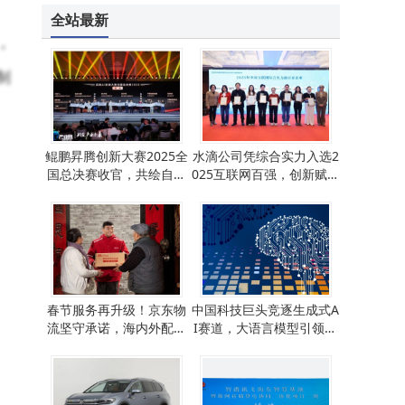
全站最新
，
制
鲲鹏昇腾创新大赛2025全
水滴公司凭综合实力入选2
国总决赛收官，共绘自主
025互联网百强，创新赋能
计算与AI新蓝图
民生获认可
春节服务再升级！京东物
中国科技巨头竞逐生成式A
流坚守承诺，海内外配送
I赛道，大语言模型引领产
不停歇，科技助力更省心
业新变革