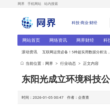
网界
手机网站
站内搜索
科技·商业·财经
网站首页
网络资讯
网界财经
科
滚动资讯
市接入，
01-04
互联网运营必备！5种超实用数据分析法，轻
当前位置：
网界
行业动态
正文内容
>
>
松应对职场数据难题
东阳光成立环境科技公
时间：2026-01-05 00:47
作者：企查查