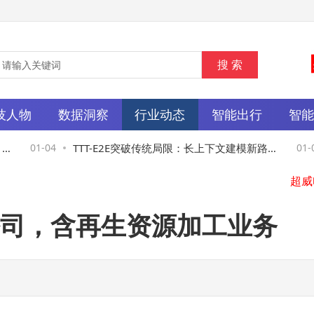
技人物
数据洞察
行业动态
智能出行
智
AI
01-04
TTT-E2E突破传统局限：长上下文建模新路
01-04
超威
径，大模型持续学习未来可期
申
司，含再生资源加工业务