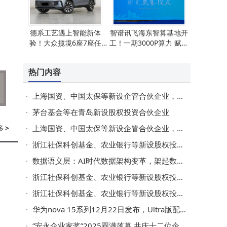
德系工艺遇上智能新体
智谱讯飞海东智算基地开
验！大众揽境6座7座任
工！一期3000P算力 赋能
选，2.0T四驱畅行无忧
多领域产业升级
热门内容
上海国资、中国太保等新设企管合伙企业，出资额106亿
茅台基金等在青岛新设股权投资合伙企业
多
>
上海国资、中国太保等新设企管合伙企业，出资额106亿
浙江社保科创基金、农业银行等新设股权投资企业，出资额80亿
数据语义层：AI时代数据架构变革，架起数据资产到AI资产的桥梁
浙江社保科创基金、农业银行等新设股权投资企业，出资额80亿
浙江社保科创基金、农业银行等新设股权投资企业，出资额80亿
华为nova 15系列12月22日发布，Ultra版配置升级亮点多引期待
“安永企业家奖”2025圆满落幕 共庆十二位企业家获奖及大奖诞生