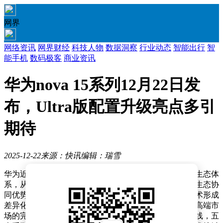
网界
网络资讯
网界财经
科技人物
数据洞察
行业动态
智能出行
智
能手机
数码极客
商业资讯
华为nova 15系列12月22日发
布，Ultra版配置升级亮点多引
期待
2025-12-22
来源：快讯
编辑：瑞雪
华为近年来持续拓展产品线，构建起覆盖全场景的智能生态体
系，从全屋智能到移动办公场景均实现深度布局。这种生态协
同优势不仅体现在产品互联互通上，更通过自研核心技术形成
差异化竞争力。在智能手机领域，华为已形成覆盖低中高端市
场的完整矩阵，包含旗舰机型、折叠屏系列及特色产品线，五