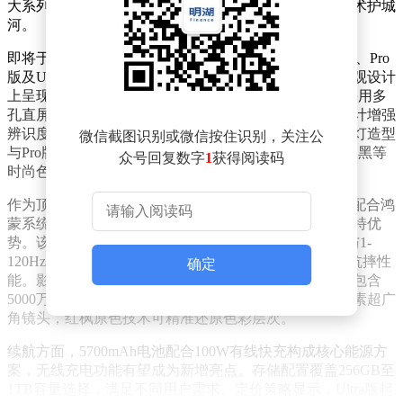
大系列机型通过自主研发的芯片与系统优化，构建起技术护城
河。
即将于12月22日发布的华为nova 15系列，将推出标准版、Pro
版及Ultra版三款机型，定位中高端市场。此次新品在外观设计
上呈现差异化特征：标准版延续经典设计语言，Pro版采用多
孔直屏搭配金属中框，后置摄像头模组通过双层凸起设计增强
辨识度；Ultra版则在保持相似轮廓的基础上，通过闪光灯造型
微信截图识别或微信按住识别，关注公
与Pro版形成区分。四款全新配色方案涵盖零度白、幻夜黑等
众号回复数字
1
获得阅读码
时尚色系，满足多元化审美需求。
作为顶配机型，nova 15 Ultra预计搭载麒麟9系列芯片，配合鸿
蒙系统的深度调校，在性能释放与功耗控制方面形成独特优
势。该机型配备6.84英寸OLED屏幕，支持1.5K分辨率与1-
120Hz自适应刷新率，第二代昆仑玻璃的加入显著提升抗摔性
确定
能。影像系统采用前置5000万像素双摄组合，后置三摄包含
5000万像素大底主摄、5000万像素潜望长焦及1300万像素超广
角镜头，红枫原色技术可精准还原色彩层次。
续航方面，5700mAh电池配合100W有线快充构成核心能源方
案，无线充电功能有望成为新增亮点。存储配置覆盖256GB至
1TB容量选择，满足不同用户需求。定价策略显示，Ultra版起