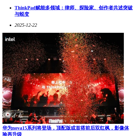
售价约4300元，较前代产品有所上浮。该系列通过硬件升级与
ThinkPad赋能多领域：律师、探险家、创作者共述突破
生态协同，在竞争激烈的中高端市场构建起差异化竞争力，其
与蜕变
市场表现值得持续关注。
2025-12-22
华为nova15系列将登场，顶配版或首搭前后双红枫，影像体
验再升级