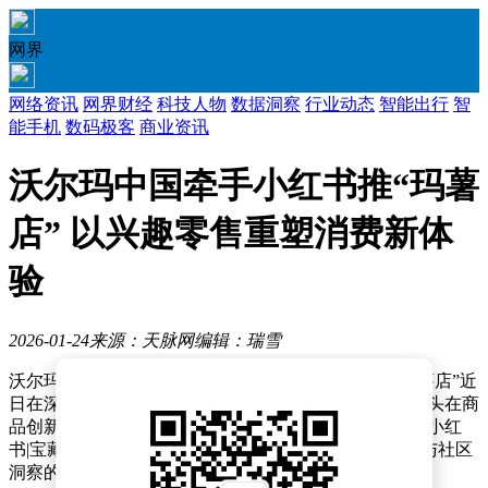
网界
网络资讯
网界财经
科技人物
数据洞察
行业动态
智能出行
智
能手机
数码极客
商业资讯
沃尔玛中国牵手小红书推“玛薯
店” 以兴趣零售重塑消费新体
验
2026-01-24
来源：天脉网
编辑：瑞雪
沃尔玛与小红书携手打造的全新零售体验空间——“玛薯店”近
日在深圳蛇口沃尔玛门店正式亮相，标志着这家零售巨头在商
品创新与场景体验领域迈出重要一步。双方以“沃集鲜×小红
书|宝藏新品”系列联名商品为切入点，通过供应链优势与社区
洞察的深度融合，重新定义了实体零售的消费逻辑。