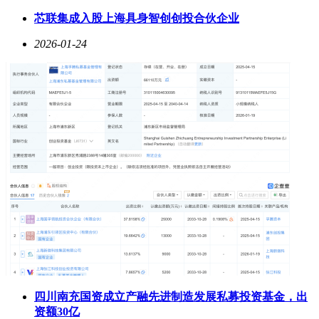
颜值饮品的需求，门店不仅引入相关商品，更通过特调体验激
芯联集成入股上海具身智创创投合伙企业
发消费欲望，带动自有饮料品类销售增长。
2026-01-24
这一变革与沃尔玛近年来的全渠道战略紧密相关。目前，沃尔
玛已形成社区店、大卖场与线上平台协同的服务网络：社区店
以“10分钟步行圈”满足日常餐饮需求，大卖场通过场景升级强
化体验价值，线上平台则实现全国配送覆盖。深圳蛇口门店作
为转型样本，去年已完成基础改造，今年将继续优化空间设
计，预计5至6月推出新一轮升级方案。
从商品开发到空间运营，沃尔玛的转型始终围绕“顾客价值”展
开。通过重构“人、货、场”关系，这家传统零售商不仅提升了
消费体验的趣味性，更在电商冲击下找到差异化竞争路径。当
供应链效率与社区洞察形成合力，实体零售的进化方向正逐渐
清晰。
四川南充国资成立产融先进制造发展私募投资基金，出
资额30亿