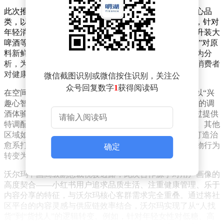
此次推出的联名商品涵盖烘焙、乳制品、健康饮品等核心品
类，以“配料极简、全球优选、造型创新”为特色。例如，针对
年轻消费群体推出的香菜酸奶、草莓系列甜品，以及10升装大
啤酒等“社交型商品”，均延续了沃尔玛自有品牌“沃集鲜”对原
料新鲜度与品质的严苛标准。小红书则通过社区用户行为分
析，为商品开发提供趋势验证，确保产品精准匹配当代消费者
对健康、趣味与性价比的复合需求。
微信截图识别或微信按住识别，关注公
众号回复数字
1
获得阅读码
在空间设计层面，“玛薯店”突破传统卖场布局，构建了以“兴
趣心智”为导向的八大主题体验区。其中，“感官冒险岛”的调
酒体验区直接源于小红书平台爆火的DIY调酒笔记，通过提供
特调配方与互动装置，将线上内容转化为线下社交场景。其他
区域如“花间拾趣岛”融合鲜花护理指南，“毛绒童心岛”打造治
愈系打卡空间，均通过沉浸式设计强化情感连接，使购物行为
确定
转变为生活方式的探索过程。
沃尔玛中国高级副总裁祝骏透露，此次合作源于对用户画像的
高度契合——小红书用户追求品质生活、注重健康管理、乐于
内容分享的特征，与沃尔玛核心客群需求完全重叠。通过将社
区平台的内容灵感与供应链效率结合，沃尔玛实现了从“人找
货”到“货找人”的逻辑转变。例如，针对年轻女性对低糖、高