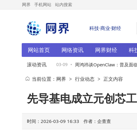
网界
手机网站
站内搜索
科技·商业·财经
网站首页
网络资讯
网界财经
科
滚动资讯
扰及水军攻击，称通用
03-09
周鸿祎谈OpenClaw：普及面临挑
当前位置：
网界
行业动态
正文内容
>
>
日
推简化版促发展
先导基电成立元创芯工
时间：2026-03-09 16:33
作者：企查查