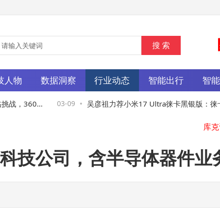
技人物
数据洞察
行业动态
智能出行
智
战，360将
03-09
吴彦祖力荐小米17 Ultra徕卡黑银版：徕卡
计加持，专业影像体验再升级
科技公司，含半导体器件业
天