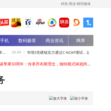
科技·商业·财经媒体
能手机
松延动力新专利可使仿生机器人表情更逼真
数码极客
商业资讯
网界
微信广告精准投放全攻略：大数据驱动，从定位到转化一步到位
智能办公本怎么选？科大讯飞X5等四款热门产品功能特色大比拼，帮你找到心头好
设
03-09
华境S凭硬核实力通过C-NCAP测试，以全方
03-09
2026百度Apollo Park参访：解锁智能驾驶技术落地密码，赋能企业转型
库克谈苹果50周年：传承乔布斯理念，独特模式铸就跨越世纪活力
位安全守护全家出行
HD现代电力北美第二厂破土动工，产能将增50%且年增营收约2000亿韩元
沐曦股份入股物理AI基础设施供应商飞捷科思
务
小米入股银河互联网电视公司
天赐材料在九江成立特种材料科技公司
亿马等在上海成立人工智能科技公司，含机器人业务
松延动力新专利可使仿生机器人表情更逼真
微信广告精准投放全攻略：大数据驱动，从定位到转化一步到位