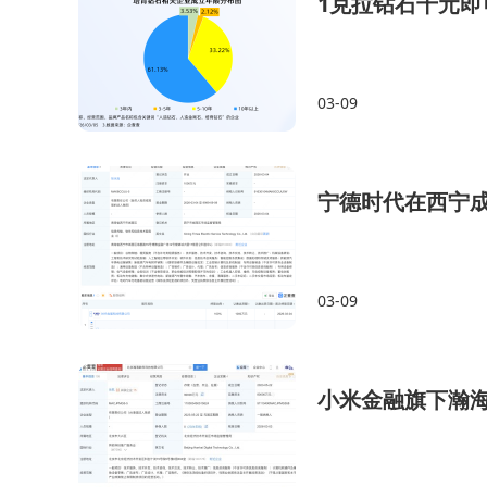
1克拉钻石千元即
03-09
宁德时代在西宁成
03-09
小米金融旗下瀚海