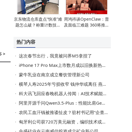
京东物流仓库盘点“快准”难
周鸿祎谈OpenClaw：普
题怎么破？称重计数技术
及面临三难题 360将推简
来助力！
化版促发展
热门内容
多
>
这次春节出行，我竟被问界M5拿捏了
iPhone 17 Pro Max上市数月成以旧换新热门 保值率高或受经济环境影响
蒙牛乳业在南京成立餐饮管理新公司
横琴人寿2025年亏损收窄 钱仲华或离任 燕文波拟接棒董事长
科大讯飞回应春晚机器人传闻：AI技术赋能文娱，未来应用前景备受瞩目
阿里开源千问Qwen3.5-Plus：性能比肩Gemini 3 Pro，推理效率与多模态能力双突破
农民工血汗钱被推诿扯皮？驻村书记用“企查查”撕开欠薪黑幕！
匈牙利公司获720万美元融资，编织技术或革新机器人制造模式
合盛硅业在云南威信投资成立矿业新公司