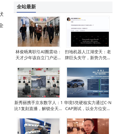
全站最新
伏
全
林俊旸离职引AI圈震动：
扫地机器人江湖变天：老
天才少年该自立门户还是
牌巨头失守，新势力凭何
重蹈覆辙？
改写行业格局？
新秀丽携手京东数字人：1
华境S凭硬核实力通过C-N
比1复刻直播，解锁全天候
CAP测试，以全方位安全
流量变现新模式
守护全家出行