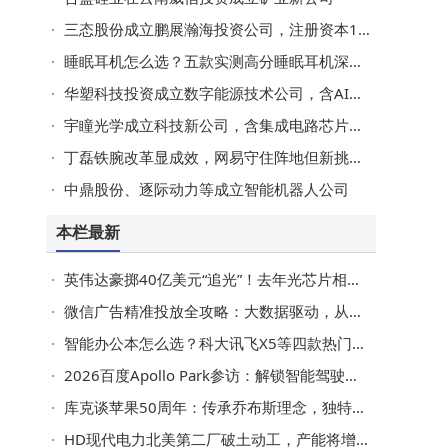
三态股份成立鹏展瀚海投资公司，注册资本1亿元
睡眠耳机怎么选？五款实测高分睡眠耳机深度测评与选购指南
华塑科技投资成立数字能源技术公司，含AI业务
宇瞳光学成立科技新公司，含集成电路芯片业务
丁磊铁腕改革显成效，网易守住阵地但新挑战与机遇并存
中鼎股份、逐际动力等成立智能机器人公司
本栏最新
英伟达豪掷40亿美元“追光”！去年光芯片相关企业注册超5万家
微信广告精准投放全攻略：大数据驱动，从定位到转化一步到位
智能办公本怎么选？科大讯飞X5等四款热门产品功能特色大比拼，帮你找到心头好
2026百度Apollo Park参访：解锁智能驾驶技术落地密码，赋能企业转型
库克谈苹果50周年：传承乔布斯理念，独特模式铸就跨越世纪活力
HD现代电力北美第二厂破土动工，产能将增50%且年增营收约2000亿韩元