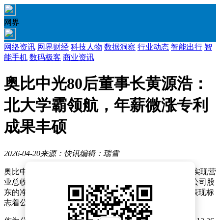
网界
网络资讯
网界财经
科技人物
数据洞察
行业动态
智能出行
智
能手机
数码极客
商业资讯
奥比中光80后董事长黄源浩：
北大学霸领航，年薪微涨专利
成果丰硕
2026-04-20
来源：快讯
编辑：瑞雪
奥比中光近日披露的年度业绩报告显示，公司在2025年实现营
业总收入9.41亿元，较上年同期增长66.66%；归属于母公司股
东的净利润达1.28亿元，成功实现扭亏为盈。这一业绩表现标
志着公司在核心业务领域取得突破性进展。