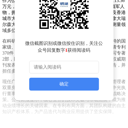
作为公司掌舵人，董事长兼总经理黄源浩2025年薪酬为113.36
万元，较2024年微增1.06万元。这位1980年出生的技术领军人
物，拥有北京大学学士学位、新加坡国立大学硕士学位及香港
城市大学博士学位，其学术履历涵盖香港理工大学、加拿大瑞
尔森大学等多所知名院校的博士后研究经历，师从光学测量领
域多位权威专家。
在科研创新领域，黄源浩带领团队取得丰硕成果。其主持的国
微信截图识别或微信按住识别，关注公
家级、省部级科研项目达10项，作为主要发明人累计申请专利
众号回复数字
1
获得阅读码
370件，其中203件已获授权。在学术发表方面，参与编写专著
2部，以第一作者或通讯作者身份在Optics Letters等国际权威期
刊发表论文20余篇，多次受邀在国际学术会议作主旨报告，并
担任多个国际学术期刊审稿人。
现任广东省珠江团队带头人的黄源浩，兼具学者与企业管理者
确定
双重身份。其职业生涯始于学术研究，后转型担任奥比中光执
行董事、总经理等职务，目前全面主持公司技术研发与战略决
策。公司财报显示，核心业务的技术突破与市场拓展，成为推
动业绩增长的关键因素。在专利布局方面，其团队构建的自主
知识产权体系，为产品迭代与商业应用提供了坚实保障。