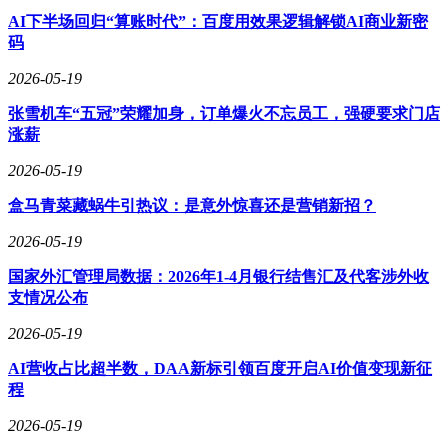
AI下半场回归“算账时代”：百度用效果逻辑解锁AI商业新密
码
2026-05-19
张雪机车“五冠”荣耀加身，订单爆火不忘员工，强硬要求门店
涨薪
2026-05-19
盒马青菜藏蜗牛引热议：是意外惊喜还是营销新招？
2026-05-19
国家外汇管理局数据：2026年1-4月银行结售汇及代客涉外收
支情况公布
2026-05-19
AI营收占比超半数，DAA新标引领百度开启AI价值变现新征
程
2026-05-19