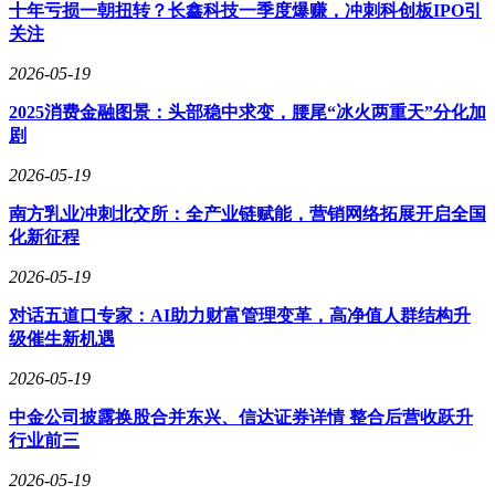
竞争力之一。特斯拉若能率先在中国推出完全自动驾驶服务，
十年亏损一朝扭转？长鑫科技一季度爆赚，冲刺科创板IPO引
不仅将巩固其技术领先地位，还可能对本土自动驾驶企业形成
关注
竞争压力。不过，有法律专家提醒，自动驾驶功能的商业化应
2026-05-19
用需满足中国数据安全、交通法规等多方面要求，相关审批流
程仍存在不确定性。
2025消费金融图景：头部稳中求变，腰尾“冰火两重天”分化加
剧
2026-05-19
南方乳业冲刺北交所：全产业链赋能，营销网络拓展开启全国
化新征程
2026-05-19
对话五道口专家：AI助力财富管理变革，高净值人群结构升
级催生新机遇
2026-05-19
中金公司披露换股合并东兴、信达证券详情 整合后营收跃升
行业前三
2026-05-19