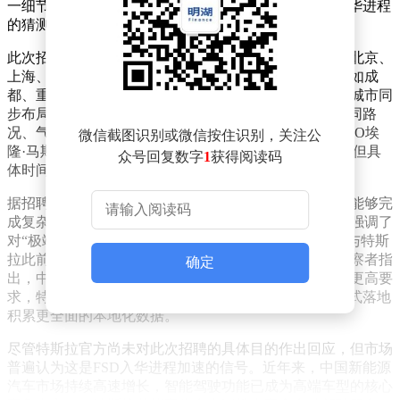
一细节引发市场对特斯拉完全自动驾驶功能（FSD）入华进程
的猜测。
此次招聘的城市分布呈现明显特征：既包含一线城市如北京、
上海、广州、深圳，也涵盖新一线城市及区域中心城市如成
都、重庆、武汉、天津和苏州。业内人士分析，这种多城市同
步布局的测试策略，或与特斯拉加速验证FSD系统在不同路
况、气候及交通环境下的适应性有关。此前，特斯拉CEO埃
微信截图识别或微信按住识别，关注公
隆·马斯克曾多次公开表示将推动FSD功能在中国落地，但具
众号回复数字
1
获得阅读码
体时间表尚未明确。
据招聘页面显示，应聘者需具备丰富的实车测试经验，能够完
成复杂场景下的数据采集与问题反馈。岗位描述中特别强调了
对“极端天气”“高密度交通”等特殊场景的测试需求，这与特斯
拉此前在北美市场积累的测试经验形成呼应。有行业观察者指
确定
出，中国复杂的道路环境对自动驾驶算法的鲁棒性提出更高要
求，特斯拉此次扩大测试范围，可能旨在为FSD功能正式落地
积累更全面的本地化数据。
尽管特斯拉官方尚未对此次招聘的具体目的作出回应，但市场
普遍认为这是FSD入华进程加速的信号。近年来，中国新能源
汽车市场持续高速增长，智能驾驶功能已成为高端车型的核心