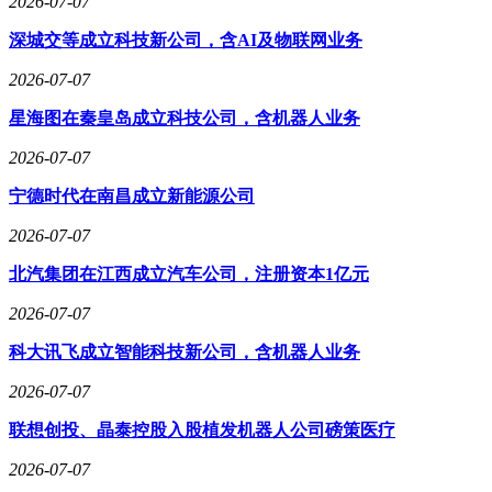
2026-07-07
风险。
深城交等成立科技新公司，含AI及物联网业务
李开复特别提到海外市场策略，指出虽然海外企业对AI的认
知程度不及国内，但订阅付费意愿更强。零一万物计划重点开
2026-07-07
拓Palantir尚未覆盖的市场区域，通过差异化产品定位建立竞争
优势。不过他也坦承，当前产品体系主要面向大型企业，需要
星海图在秦皇岛成立科技公司，含机器人业务
专业团队实施部署，中小企业暂不在目标客户范围内。
2026-07-07
这场发布会标志着AI行业竞争焦点从模型参数竞赛转向商业
宁德时代在南昌成立新能源公司
价值验证。当被问及个人角色定位时，李开复表示，虽然自己
仍负责开拓全球企业客户，但团队已具备独立运作能力。他以
2026-07-07
健康状态良好为由，明确排除了退休可能性，强调将持续推动
AI技术在企业核心业务场景的深度应用。
北汽集团在江西成立汽车公司，注册资本1亿元
2026-07-07
科大讯飞成立智能科技新公司，含机器人业务
2026-07-07
联想创投、晶泰控股入股植发机器人公司磅策医疗
2026-07-07