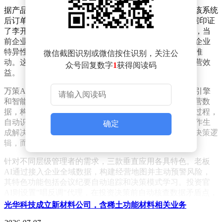
据产品负责人姚璨透露，零一万物内部测试显示，使用该系统
后订单金额增长500%，商机转化率提升200%。这一数据印证
了李开复关于AI应直接服务于财务目标的观点。他指出，当
前企业应用AI存在三大误区：过度依赖通用模型而忽视企业
特异性数据、将AI局限于边缘业务场景、缺乏高层战略推
微信截图识别或微信按住识别，关注公
动。这些痛点导致许多企业的AI投入未能转化为实际经营效
众号回复数字
1
获得阅读码
益。
万策AI的核心技术架构包含两大引擎：企业动态上下文引擎
和智能决策规划引擎。前者通过持续抽取、校验企业运营数
据，构建实时更新的决策事实库；后者则模拟人类规划过程，
自动识别经营目标与现状的差距，并协调多个AI代理协作生
确定
成解决方案。这种技术组合使系统能够理解企业独特的决策逻
辑，而非简单套用通用模型。
针对不同层级管理者的需求，三款垂直应用各具特色。老板
AI通过接入企业全域数据，构建经营地图并主动预警风险，
其特色功能包括会议纪要自动追踪和决策模式学习。投资官
AI则设置"唱反调"代理，在投资决策前自动核查数据矛盾点，
并提供多情景估值模型。销冠AI通过共享商机上下文，协调
光华科技成立新材料公司，含稀土功能材料相关业务
销售、交付、财务等多部门协同工作，解决商机推进中的隐性