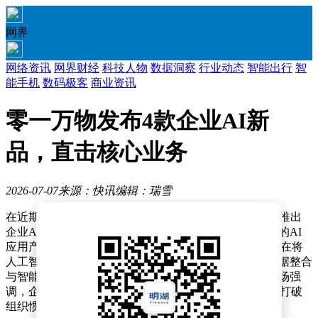
网界
网络资讯
网界财经
科技人物
数据洞察
行业动态
智能出行
智
能手机
数码极客
商业资讯
零一万物发布4款企业AI新
品，直击核心业务
2026-07-07
来源：快讯
编辑：瑞雪
在近期举办的一场企业AI应用发布会上，零一万物正式推出
企业AI决策中枢“万策AI”，并同步发布三款面向高管层的AI
应用产品——老板AI、投资官AI和销冠AI。这些产品旨在将
人工智能技术深度融入企业核心业务决策流程，通过数据整合
与智能分析直接改善财务报表表现。创始人李开复在现场强
调，企业AI转型必须由最高决策层主导，CEO的参与是打破
组织惯性、推动技术落地的关键因素。