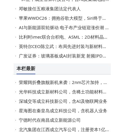
邓敏接任五粮液集团法定代表人
苹果WWDC26：拥抱谷歌大模型，Siri终于长脑子了！但中国大陆用户仍不可用
AI与新能源双轮驱动 电子布产业链迎涨价潮 高端产能结构性短缺或持续
比利时imec联合台积电、ASML：2D材料晶体管50nm栅距300mm晶圆集成获突破
英特尔CEO陈立武：布局先进封装与新材料，锚定5到10年10倍回报目标
广发证券：玻璃基板成AI封装新宠 射频IPD与CPO应用前景加速兑现
本栏最新
荣耀阔折叠旗舰新机来袭：2nm芯片加持，大屏长续航影像实力再升级
光华科技成立新材料公司，含稀土功能材料相关业务
深城交等成立科技新公司，含AI及物联网业务
星海图在秦皇岛成立科技公司，含机器人业务
宁德时代在南昌成立新能源公司
北汽集团在江西成立汽车公司，注册资本1亿元