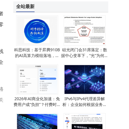
全站最新
者
零
科思科技：基于昇腾910B
硅光闭门会31席落定：数
栈
的AI高算力模组落地，自
据中心变革下，“光”为何成
组网优势凸显适配多场景
关键变量？
全
格
2026年AI商业化加速：免
IPv6与IPv4代理差异解
关
费用户成“负担”？付费时代
析：企业如何根据业务需
如何破局？
求精准选择代理方案？