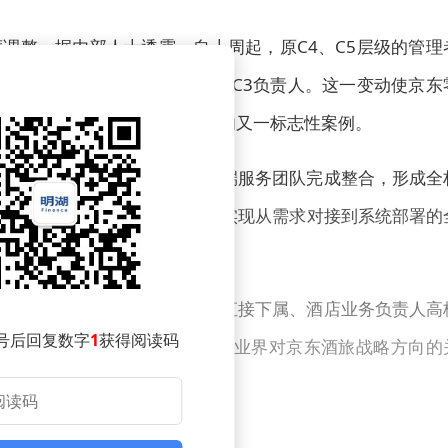
调整。据内部人士透露，自上周起，原C4、C5层级的管理
日常考勤审批权限也同步下放至C3负责人。这一变动使京东
为互联网行业组织扁平化改革的又一标志性案例。
重大变革。前端开发团队与后端服务团队完成整合，形成全
栈工程师正式参与业务开发，实现从需求对接到系统部署的
目交付效率30%以上。
务负责人邓军已确认离职，其直接下属、酒店业务负责人高
号后回复数字
1
获得阅读码
程任职经历，此次集体出走引发业界对京东酒旅战略方向的
整方案尚未公布。