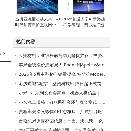
当机器流量超越人类：AI
2026普通人学AI新路径：
时代如何守护互联网中真
不学编程，四步走打造AI
实的人声？
协作实用能力
热门内容
多
>
天赐材料：业绩狂飙与周期隐忧并存，投资价值几何？
苹果全线涨价成定局！iPhone到Apple Watch无一幸免，一文梳理各产品涨幅
2026年5月中型轿车销量揭晓 特斯拉Model 3夺冠 新能源车型势头强劲
港股通迎“新贵”！壁仞科技6月8日起正式纳入港股通
小米17T系列发布会亮点：机器人携仿生手登场 现场演示手机拍照
小米汽车揭秘：YU7系列高环与赛道测试，极速性能如何护航日常驾驶？
携程率先接入微信AI生态布局，共筑智能服务新未来
市监总局通报召回信息：丰田、沃尔沃、哈雷戴维森等品牌多款车型存在安全隐患
*ST正平成立智算科技公司，含AI及集成电路芯片业务