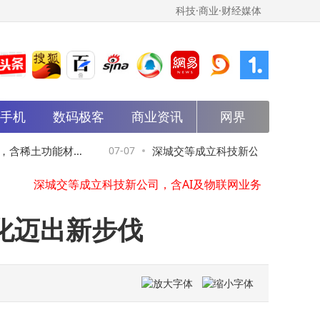
科技·商业·财经媒体
能手机
数码极客
商业资讯
网界
欧陆通成立电源技术新公司，含集成电路业务
荣耀阔折叠旗舰新机来袭：2nm芯片加持，大屏长续航影像实力再升级
含稀土功能材料
07-07
深城交等成立科技新公司，含AI及物
光华科技成立新材料公司，含稀土功能材料相关业务
深城交等成立科技新公司，含AI及物联网业务
务
星海图在秦皇岛成立科技公司，含机器人业务
宁德时代在南昌成立新能源公司
化迈出新步伐
北汽集团在江西成立汽车公司，注册资本1亿元
科大讯飞成立智能科技新公司，含机器人业务
联想创投、晶泰控股入股植发机器人公司磅策医疗
华润置地在苏州成立住房租赁公司
欧陆通成立电源技术新公司，含集成电路业务
荣耀阔折叠旗舰新机来袭：2nm芯片加持，大屏长续航影像实力再升级