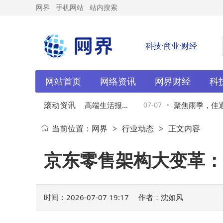
网界
手机网站
站内搜索
科技·商业·财经
网站首页
网络资讯
网界财经
科
滚动资讯
盛《2026年全球财富及高端生活报
07-07
聚焦雨季，佳通
当前位置：
网界
行业动态
正文内容
>
>
太地区摘要
杂路况
京东零售架构大变革：
时间：2026-07-07 19:17
作者：沈如风