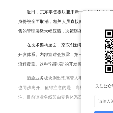
近日，京东零售板块迎来新一轮组织架构深度
身份被全面取消，相关人员直接向C3层级汇报，
售的管理层级大幅压缩，决策链条缩短近半，被视
在技术架构层面，京东创新零售部门同步启动
开发体系。内部宣讲会披露，第三季度将有首批全
流程覆盖。这种"端到端"的开发模式预计将提升项
酒旅业务板块则出现高管人事更迭。原酒旅业
关注公众
也同步离开。值得注意的是，高格与邓军均有携
注。目前该业务线暂由零售体系高管代管，具体调