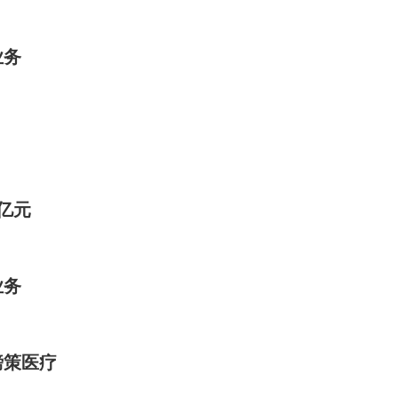
业务
亿元
业务
磅策医疗