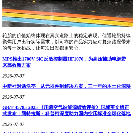
轮胎的价值始终体现在真实道路上的稳定表现。佳通轮胎持续
聚焦用户出行实际需求，以可靠的产品实力应对复杂路况带来
的每一次挑战，让每次出发都更安心。
MPS推出1700V SiC反激控制器HF1070，为高压辅助电源带
来高效新方案
2026-07-07
中新社对话浩亭丨从元器件到解决方案，三十年的本土化深耕
2026-07-07
GB/T 45785-2025 《压缩空气站能源绩效评价》国标英文版正
式发布｜阿特拉斯・科普柯深度助力国内空压标准全球化落地
2026-07-07