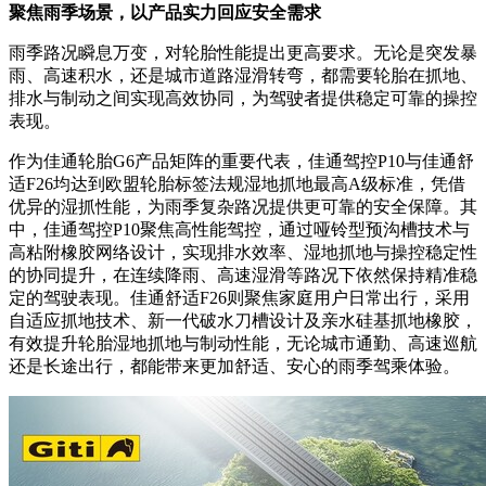
聚焦雨季场景，以产品实力回应安全需求
雨季路况瞬息万变，对轮胎性能提出更高要求。无论是突发暴
雨、高速积水，还是城市道路湿滑转弯，都需要轮胎在抓地、
排水与制动之间实现高效协同，为驾驶者提供稳定可靠的操控
表现。
作为佳通轮胎G6产品矩阵的重要代表，佳通驾控P10与佳通舒
适F26均达到欧盟轮胎标签法规湿地抓地最高A级标准，凭借
优异的湿抓性能，为雨季复杂路况提供更可靠的安全保障。其
中，佳通驾控P10聚焦高性能驾控，通过哑铃型预沟槽技术与
高粘附橡胶网络设计，实现排水效率、湿地抓地与操控稳定性
的协同提升，在连续降雨、高速湿滑等路况下依然保持精准稳
定的驾驶表现。佳通舒适F26则聚焦家庭用户日常出行，
采用
自
适应抓地技术、新一代破水刀槽设计及亲水硅基抓地橡胶，
有效提升轮胎湿地抓地与制动性能，无论城市通勤、高速巡航
还是长途出行，都能带来更加舒适、安心的雨季驾乘体验。