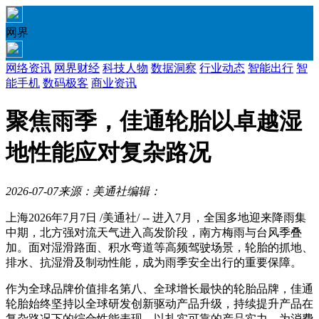
网界
网络资讯
网界财经
科技人物
数据洞察
行业动态
智能出行
智
能手机
数码极客
商业资讯
聚焦雨季，佳通轮胎以卓越湿
地性能应对复杂路况
2026-07-07
来源：美通社
编辑：
上海
2026年7月7日
/美通社/ -- 进入7月，全国多地迎来降雨集
中期，北方强对流天气进入高发阶段，南方梅雨与台风季叠
加。面对湿滑路面、积水弯道等高频驾驶场景，轮胎的抓地、
排水、抗湿滑及制动性能，成为雨季安全出行的重要保障。
作为全球品牌价值排名第八、全球增长最快的轮胎品牌，佳通
轮胎始终坚持以全球研发创新驱动产品升级，持续提升产品在
复杂路况下的综合性能表现，以扎实可靠的产品实力，为消费