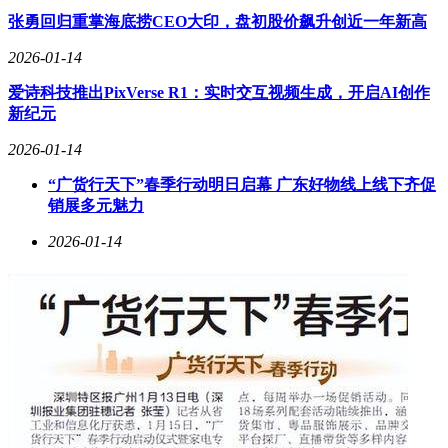
张勇回归重掌海底捞CEO大印，盘初股价飙升创近一年新高
2026-01-14
爱诗科技推出PixVerse R1：实时交互视频生成，开启AI创作
新纪元
2026-01-14
“广货行天下”春季行动明日启幕 广东好物线上线下齐促
销展多元魅力
2026-01-14