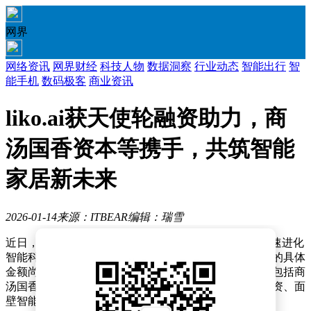
网界
网络资讯
网界财经
科技人物
数据洞察
行业动态
智能出行
智
能手机
数码极客
商业资讯
liko.ai获天使轮融资助力，商
汤国香资本等携手，共筑智能
家居新未来
2026-01-14
来源：ITBEAR
编辑：瑞雪
近日，天眼查APP披露了一则重要融资信息，深圳市光速进化
智能科技有限公司顺利完成天使轮融资。尽管本轮融资的具体
金额尚未对外公布，但参与投资的机构阵容颇为强大，包括商
汤国香资本、东方富海、讯飞创投、洪泰基金、正轩投资、面
壁智能以及无锡交通集团等多家知名投资机构。