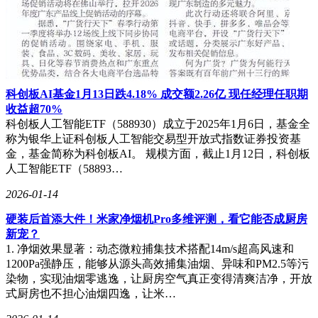
科创板AI基金1月13日跌4.18% 成交额2.26亿 现任经理任职期
收益超70%
科创板人工智能ETF（588930）成立于2025年1月6日，基金全
称为银华上证科创板人工智能交易型开放式指数证券投资基
金，基金简称为科创板AI。 规模方面，截止1月12日，科创板
人工智能ETF（58893…
2026-01-14
硬装后首添大件！米家净烟机Pro多维评测，看它能否成厨房
新宠？
1. 净烟效果显著：动态微粒捕集技术搭配14m/s超高风速和
1200Pa强静压，能够从源头高效捕集油烟、异味和PM2.5等污
染物，实现油烟零逃逸，让厨房空气真正变得清爽洁净，开放
式厨房也不担心油烟四逸，让米…