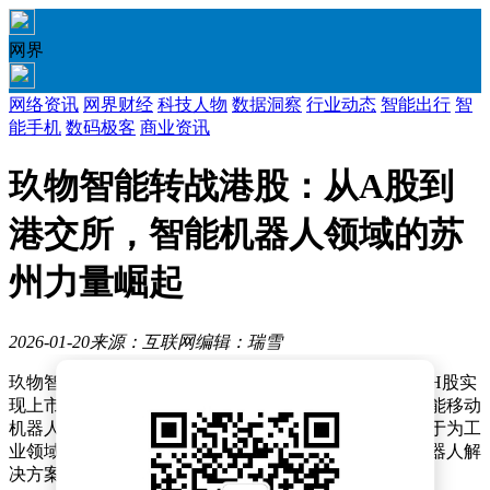
网界
网络资讯
网界财经
科技人物
数据洞察
行业动态
智能出行
智
能手机
数码极客
商业资讯
玖物智能转战港股：从A股到
港交所，智能机器人领域的苏
州力量崛起
2026-01-20
来源：互联网
编辑：瑞雪
玖物智能近日正式向港交所递交招股书，计划通过发行H股实
现上市，中金公司与花旗担任联席保荐机构。这家以智能移动
机器人为核心技术的企业，自2017年成立以来始终专注于为工
业领域提供具备感知、决策与交互能力的多形态智能机器人解
决方案，其总部设立于苏州。