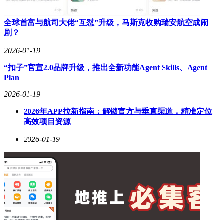
间。供应链端，五大供应商采购额占总采购额的32.9%至
40.9%，最大供应商采购占比稳定在12.3%至14.5%。
全球首富与航司大佬“互怼”升级，马斯克收购瑞安航空成闹
值得注意的是，玖物智能曾于2022年2月向中国证监会江苏监
剧？
管局提交A股上市辅导备案，但因市场环境、业务发展阶段及
资金需求等因素，最终选择于2025年12月22日终止A股辅导计
2026-01-19
划，转而推进港股上市进程。此次招股书的递交，标志着公司
“扣子”官宣2.0品牌升级，推出全新功能Agent Skills、Agent
正式开启国际资本市场布局。
Plan
2026-01-19
2026年APP拉新指南：解锁官方与垂直渠道，精准定位
高效项目资源
2026-01-19