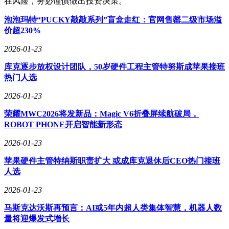
在风险，务必谨慎做出投资决策。
泡泡玛特“PUCKY敲敲系列”盲盒走红：官网售罄二级市场溢
价超230%
2026-01-23
库克逐步放权设计团队，50岁硬件工程主管特努斯成苹果接班
热门人选
2026-01-23
荣耀MWC2026将发新品：Magic V6折叠屏续航破局，
ROBOT PHONE开启智能新形态
2026-01-23
苹果硬件主管特纳斯职责扩大 或成库克退休后CEO热门接班
人选
2026-01-23
马斯克达沃斯再预言：AI或5年内超人类集体智慧，机器人数
量将迎爆发式增长