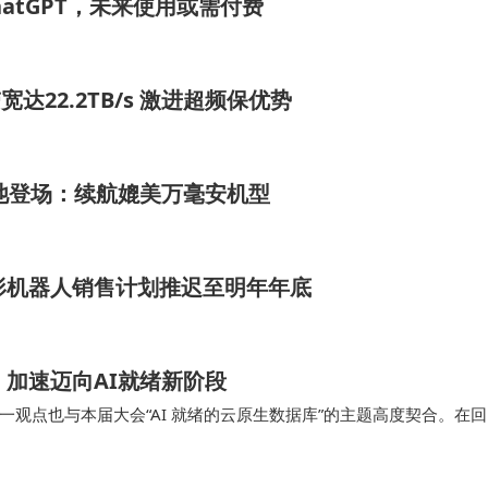
ChatGPT，未来使用或需付费
宽达22.2TB/s 激进超频保优势
h超大电池登场：续航媲美万毫安机型
人形机器人销售计划推迟至明年年底
力，加速迈向AI就绪新阶段
观点也与本届大会“AI 就绪的云原生数据库”的主题高度契合。在回
、产品管理与技术架构部负责人王远提出了一个…