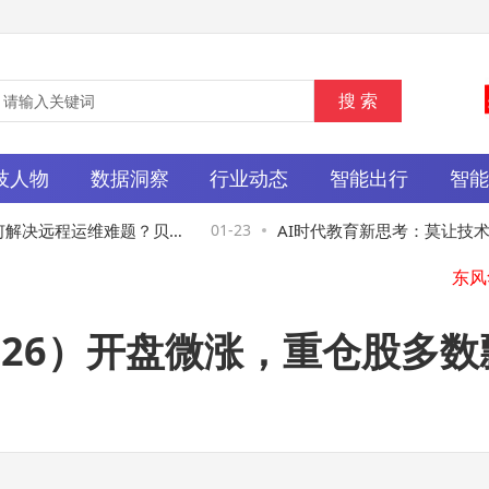
技人物
数据洞察
行业动态
智能出行
智
解决远程运维难题？贝锐
01-23
AI时代教育新思考：莫让技术
方案
质，守护孩子完整人生
9526）开盘微涨，重仓股多