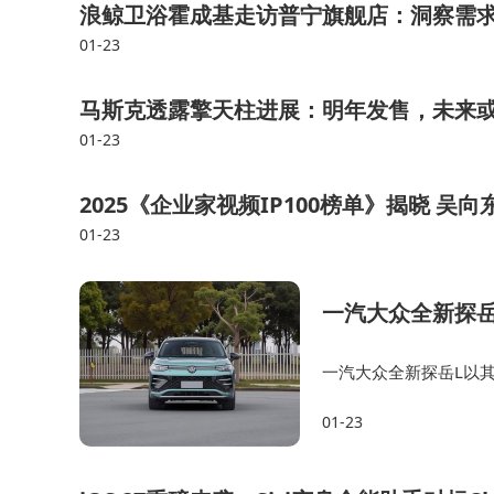
浪鲸卫浴霍成基走访普宁旗舰店：洞察需求
01-23
马斯克透露擎天柱进展：明年发售，未来
01-23
2025《企业家视频IP100榜单》揭晓 
01-23
一汽大众全新探岳
一汽大众全新探岳L以
全性能，成为了中型S
01-23
力性能，还是丰富的科