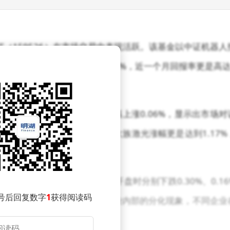
F（159526）在市场交易中表现活跃。该基金以中证机器人
立以来，累计回报率已达到62.40%，近一个月回报率更是高达
9526）以1.625元的价格小幅上涨0.06%，显示出市场对
科大讯飞开盘即涨0.96%，大族激光涨幅更是达到1.17%
%，为基金的整体表现增添了动力。
动、中控技术和绿的谐波在开盘时分别下跌0.30%、0.16
号后回复数字
1
获得阅读码
这些个股的波动也反映了机器人行业内部的分化现象，不同企业