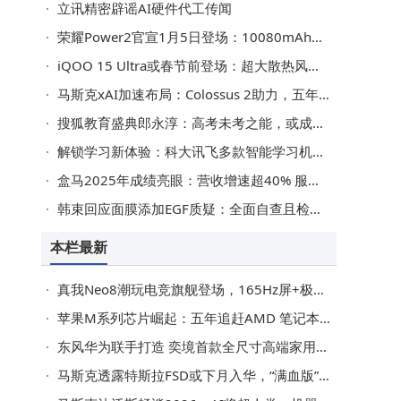
立讯精密辟谣AI硬件代工传闻
荣耀Power2官宣1月5日登场：10080mAh电池+轻薄机身 性能配置全拉满
iQOO 15 Ultra或春节前登场：超大散热风扇搭配肩键，性能游戏两不误
马斯克xAI加速布局：Colossus 2助力，五年算力欲超全球总和
搜狐教育盛典郎永淳：高考未考之能，或成人工智能时代制胜关键
解锁学习新体验：科大讯飞多款智能学习机优势特点全解析
盒马2025年成绩亮眼：营收增速超40% 服务超亿人 未来战略聚焦三大方向
韩束回应面膜添加EGF质疑：全面自查且检测未添加，承诺严守法规
本栏最新
真我Neo8潮玩电竞旗舰登场，165Hz屏+极客性能，2399元起售
苹果M系列芯片崛起：五年追赶AMD 笔记本市场格局生变
东风华为联手打造 奕境首款全尺寸高端家用SUV极寒测试实拍曝光
马斯克透露特斯拉FSD或下月入华，“满血版”将给本土车企带来新挑战