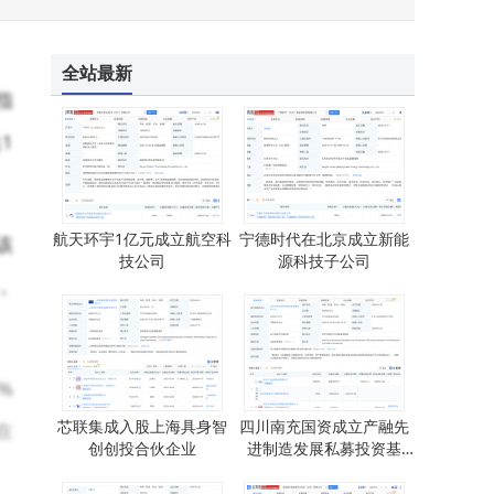
全站最新
指
1
航天环宇1亿元成立航空科
宁德时代在北京成立新能
该
技公司
源科技子公司
，
%
芯联集成入股上海具身智
四川南充国资成立产融先
在
创创投合伙企业
进制造发展私募投资基
金，出资额30亿