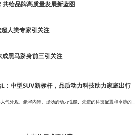
 共绘品牌高质量发展新蓝图
或超人类专家引关注
吴向东成黑马跻身前三引关注
L：中型SUV新标杆，品质动力科技助力家庭出行
其大气外观、豪华内饰、强劲的动力性能、先进的科技配置和卓越的
UV市场的典范。无论是大气的外观设计、豪华且实用的内饰、强劲的
技配置和卓越的安全性能…