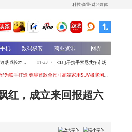
科技·商业·财经媒体
能手机
数码极客
商业资讯
网界
一汽大众全新探岳L：中型SUV新标杆，品质动力科技助力家庭出行
真我Neo8潮玩电竞旗舰登场，165Hz屏+极客性能，2399元起售
苹果M系列芯片崛起：五年追赶AMD 笔记本市场格局生变
遮蔽成长本
01-23
TCL电子携手索尼共拓市场：李东生领航
东风华为联手打造 奕境首款全尺寸高端家用SUV极寒测试实拍曝光
马斯克透露特斯拉FSD或下月入华，“满血版”将给本土车企带来新挑战
费电子巨头再启新程
马斯克达沃斯畅谈2026：AI将超人类，机器人、自动驾驶等蓝图徐徐展开
马斯克达沃斯畅谈未来：Optimus明年开售 Robotaxi普及 AI或超越人类
数飘红，成立来回报超六
浪鲸卫浴霍成基走访普宁旗舰店：洞察需求 共绘品牌高质量发展新蓝图
马斯克透露擎天柱进展：明年发售，未来或超人类专家引关注
2025《企业家视频IP100榜单》揭晓 吴向东成黑马跻身前三引关注
一汽大众全新探岳L：中型SUV新标杆，品质动力科技助力家庭出行
真我Neo8潮玩电竞旗舰登场，165Hz屏+极客性能，2399元起售