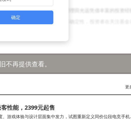
在业内享有较高声誉，其基金经理田光远凭借丰富的投资经
确定
力保障。然而，市场总是充满不确定性，投资者在关注基金
资决策。
旧不再提供查看。
更
极客性能，2399元起售
调度、游戏体验与设计层面集中发力，试图重新定义同价位段电竞手机
球首发 165Hz 三星苍…