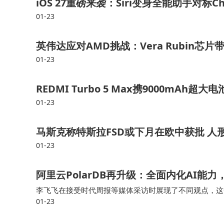
iOS 27重磅来袭：Siri变身全能助手对标
01-23
英伟达应对AMD挑战：Vera Rubin芯片带
01-23
REDMI Turbo 5 Max携9000mA
01-23
马斯克称特斯拉FSD或下月在欧中获批 
01-23
阿里云PolarDB再升级：全面内化AI能
李飞飞在接受时代周报等媒体采访时展现了不同观点，这一
01-23
答时代周报等媒体记者提问时，阿里云数据库产品事业部