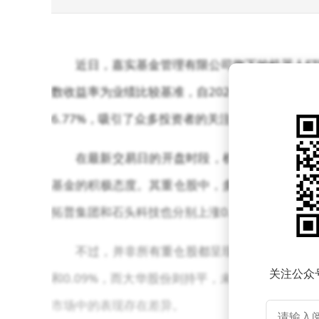
近日，嘉实基金管理有限公司旗下的机器人ET
数收益率为业绩比较基准，自2024年4月16日成
6.77%，吸引了众多投资者的关注。
在最新交易日的开盘时段，机器人ETF嘉实（15
基金的积极态度。其重仓股中，多只个股表现亮眼，
拓普集团和石头科技也分别上涨0.56%和0.35
不过，并非所有重仓股都呈现上涨态势。双环传
关注公众
和0.09%，而大华股份则持平，未出现涨跌。
市场中的表现存在差异。