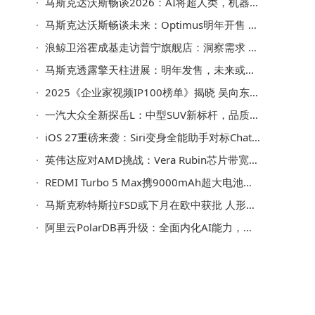
马斯克达沃斯畅谈2026：AI将超人类，机器人、自动驾驶等蓝图徐徐展开
马斯克达沃斯畅谈未来：Optimus明年开售 Robotaxi普及 AI或超越人类
浪鲸卫浴霍成基走访普宁旗舰店：洞察需求 共绘品牌高质量发展新蓝图
马斯克透露擎天柱进展：明年发售，未来或超人类专家引关注
2025《企业家视频IP100榜单》揭晓 吴向东成黑马跻身前三引关注
一汽大众全新探岳L：中型SUV新标杆，品质动力科技助力家庭出行
iOS 27重磅来袭：Siri变身全能助手对标ChatGPT，未来使用或需付费
英伟达应对AMD挑战：Vera Rubin芯片带宽达22.2TB/s 激进超频保优势
REDMI Turbo 5 Max携9000mAh超大电池登场：续航媲美万毫安机型
马斯克称特斯拉FSD或下月在欧中获批 人形机器人销售计划推迟至明年年底
阿里云PolarDB再升级：全面内化AI能力，加速迈向AI就绪新阶段
安
动