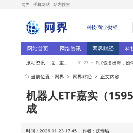
网界
手机网站
站内搜索
科技·商业·财经
网站首页
网络资讯
网界财经
科
滚动资讯
嘉实（159526）开盘微涨，重仓
01-23
PLC设备出海，如何
当前位置：
网界
网界财经
正文内容
>
>
，成立来回报超六成
蒲公英带来异地组网
机器人ETF嘉实（15
成
时间：2026-01-23 17:45
作者：沈瑾瑜