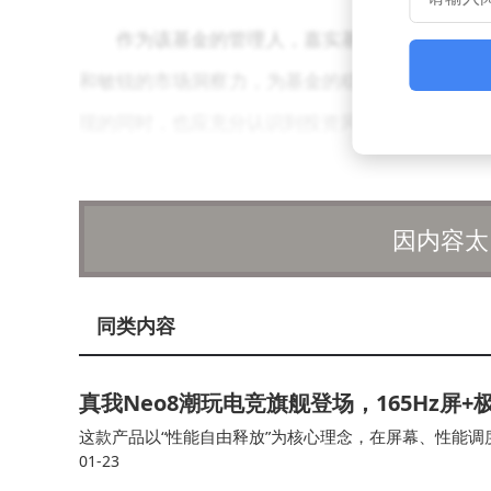
作为该基金的管理人，嘉实基金管理有限公司
和敏锐的市场洞察力，为基金的稳健运作提供了有
现的同时，也应充分认识到投资风险，谨慎做出投
因内容太
同类内容
真我Neo8潮玩电竞旗舰登场，165Hz屏+
这款产品以“性能自由释放”为核心理念，在屏幕、性能
01-23
上限。 作为 Neo 系列2026 年开年之作，真我 Neo8 全