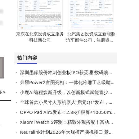
验
表
京东在北京投资成立服务
北汽集团投资成立新能源
科技新公司
汽车部件公司，注册资本1
亿
热门内容
深圳墨库股份冲刺创业板IPO获受理 数码喷印墨水领域“小巨人”再启新程
荣耀Power2官图亮相：一体化冷雕工艺吸睛，1月5日发布续航再升级
多
>
小鹿AI编程焕新升级，以创新模式赋能青少年AI时代核心竞争力
全球首款小尺寸人形机器人“启元Q1”发布，可折叠装背包面向多领域用户
OPPO Pad Air5发布：2.8K护眼屏+10050mAh大电池，学习平板新选择
Xiaomi Watch 5评测：精致外观搭配丰富功能 引领智能手表新潮流
的
Neuralink计划2026年大规模产脑机接口 意念操控机械臂助患者重获自理力