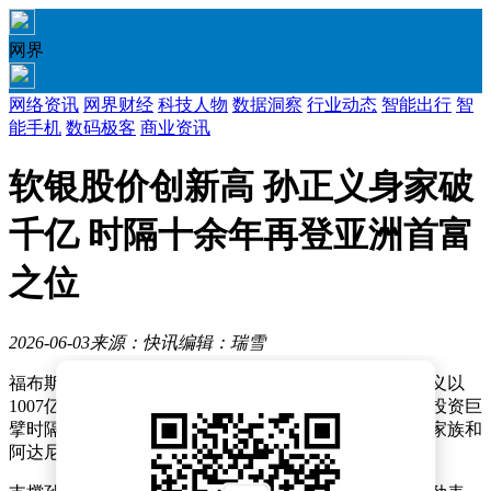
网界
网络资讯
网界财经
科技人物
数据洞察
行业动态
智能出行
智
能手机
数码极客
商业资讯
软银股价创新高 孙正义身家破
千亿 时隔十余年再登亚洲首富
之位
2026-06-03
来源：快讯
编辑：瑞雪
福布斯实时富豪榜最新数据显示，软银集团掌舵人孙正义以
1007亿美元个人财富重返亚洲首富之位。这位日本科技投资巨
擘时隔十余年再度登顶，其财富规模已超越印度安巴尼家族和
阿达尼集团等竞争对手。