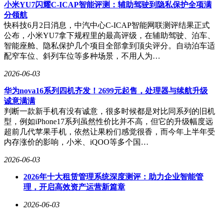
报。如今，这位66岁的投资人正通过软银愿景基金构建新的科
小米YU7闪耀C-ICAP智能评测：辅助驾驶到隐私保护全项满
技帝国，其投资版图已覆盖人工智能、半导体、新能源等前沿
分领航
领域。随着全球科技资产估值体系重构，孙正义的财富神话仍
快科技6月2日消息，中汽中心C-ICAP智能网联测评结果正式
在续写新篇章。
公布，小米YU7拿下规程里的最高评级，在辅助驾驶、泊车、
智能座舱、隐私保护几个项目全部拿到顶尖评分。自动泊车适
配窄车位、斜列车位等多种场景，不用人为…
2026-06-03
华为nova16系列四机齐发！2699元起售，处理器与续航升级
诚意满满
判断一款新手机有没有诚意，很多时候都是对比同系列的旧机
型，例如iPhone17系列虽然性价比并不高，但它的升级幅度远
超前几代苹果手机，依然让果粉们感觉很香，而今年上半年受
内存涨价的影响，小米、iQOO等多个国…
2026-06-03
2026年十大租赁管理系统深度测评：助力企业智能管
理，开启高效资产运营新篇章
2026-06-03