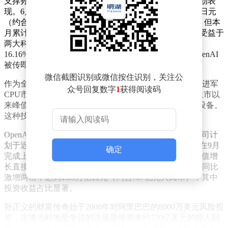
支撑孙正义财富跃升的核心动力来自软银集团股价的强劲表
现。6月1日，该集团股价单日飙升14.71%，创下48万亿日元
（约合3060亿美元）的市值新高。尽管次日回落4.52%，但本
月累计涨幅仍达两位数。市场分析指出，本轮行情主要受益于
两大科技资产的爆发：芯片设计巨头ARM股价单日暴涨
16.16%，市值突破3000亿美元；人工智能领域独角兽OpenAI
被传即将启动IPO程序。
微信截图识别或微信按住识别，关注公
作为全球半导体行业的关键参与者，ARM在英伟达宣布进军
众号回复数字
1
获得阅读码
CPU市场后迎来价值重估。5月21日，该公司股价创下上市以
来峰值，其设计的芯片架构广泛应用于全球90%的移动设备。
这种技术壁垒优势使其成为本轮科技股行情的领涨龙头。
OpenAI的资本化进程同样引发市场狂热。有消息称该公司计
划于近期向美国证交会提交保密版招股说明书，最快可在9月
确定
完成上市。作为软银集团的重要投资标的，OpenAI的估值增
长直接反映在软银最新财报中——今年1-3月季度净利润同比
激增两倍，达到1.83万亿日元（约合787亿元人民币），其中
投资收益占比显著。
孙正义的财富传奇始于2000年对阿里巴巴的8000万美元风险投
资，这项当时饱受争议的决策最终带来约730亿美元的惊人回