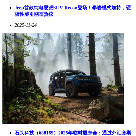
重塑人们对AI技术的认知边界。
Jeep首款纯电硬派SUV Recon登场！攀岩模式加持，硬
为支撑这一战略目标，特斯拉同步启动全球人才招募计划。马
核性能引网友热议
斯克公开邀请芯片领域顶尖人才加入，要求应聘者需具备突破
性技术创新能力，并列举三项能证明自身实力的核心成果。这
2025-11-24
种"英雄帖"式的招聘方式，凸显出特斯拉在高端技术人才争夺
中的强势姿态。
值得注意的是，特斯拉此次披露的技术细节仍保持谨慎态度。
除芯片迭代周期和量产目标外，具体性能参数、制程工艺等关
键信息尚未公开。这种战略模糊性既保持了技术神秘感，也为
后续产品发布预留了市场期待空间。
石头科技（688169）2025年临时股东会：通过外汇套期