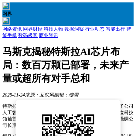
网界
网络资讯
网界财经
科技人物
数据洞察
行业动态
智能出行
智
能手机
数码极客
商业资讯
马斯克揭秘特斯拉AI芯片布
局：数百万颗已部署，未来产
量或超所有对手总和
2025-11-24
来源：互联网
编辑：瑞雪
特斯拉首席执行官埃隆・马斯克近日通过社交平台披露了公司
人工智能芯片研发的最新进展，引发行业高度关注。这位科技
领袖首次系统性阐述了特斯拉在芯片领域的战略布局，强调公
司长期投入的AI芯片研发已形成完整技术体系。