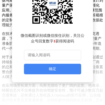
据马斯克介绍，特斯拉组建的芯片工程团队拥有从架构设计到
量产落地的全链条能力，其自主研发的AI芯片已形成规模化
应用。目前搭载在车辆端的AI4芯片（原HW4）正在全球范围
内服务数百万辆特斯拉汽车，同时数据中心也部署了同等规模
的定制化芯片。这些专用芯片为自动驾驶系统提供实时数据处
理能力，支撑起特斯拉在现实场景中的AI应用优势。
在技术迭代方面，特斯拉展现出惊人的研发速度。马斯克透
微信截图识别或微信按住识别，关注公
露，下一代AI5芯片已完成流片前的最终验证，进入工程量产
众号回复数字
1
获得阅读码
准备阶段；更先进的AI6芯片研发项目也已启动。这种每年迭
代一代的研发节奏，远超传统芯片行业平均三年的更新周期。
对于未来规划，马斯克提出极具野心的目标：特斯拉计划通过
持续创新，使芯片年产量最终超过全球其他所有AI芯片厂商
的总和。他特别强调这一预测并非夸张，而是基于特斯拉垂直
确定
整合的研发生产体系得出的结论。这种战略定位将使特斯拉在
AI算力领域占据绝对主导地位。
在应用场景拓展方面，马斯克描绘了更广阔的蓝图。他表示，
特斯拉芯片不仅将提升自动驾驶安全性，预计可减少数百万起
交通事故，还将通过人形机器人Optimus的医疗应用，让尖端
医疗技术普及至普通家庭。这种软硬件协同的生态布局，正在