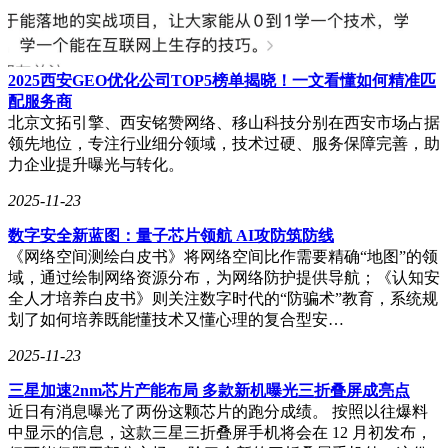
2025西安GEO优化公司TOP5榜单揭晓！一文看懂如何精准匹
配服务商
北京文拓引擎、西安铭赞网络、移山科技分别在西安市场占据
领先地位，专注行业细分领域，技术过硬、服务保障完善，助
力企业提升曝光与转化。
2025-11-23
数字安全新蓝图：量子芯片领航 AI攻防筑防线
《网络空间测绘白皮书》将网络空间比作需要精确“地图”的领
域，通过绘制网络资源分布，为网络防护提供导航；《认知安
全人才培养白皮书》则关注数字时代的“防骗术”教育，系统规
划了如何培养既能懂技术又懂心理的复合型安…
2025-11-23
三星加速2nm芯片产能布局 多款新机曝光三折叠屏成亮点
近日有消息曝光了两份这颗芯片的跑分成绩。 按照以往爆料
中显示的信息，这款三星三折叠屏手机将会在 12 月初发布，