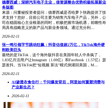
德赛西威：深耕汽车电子主业，借资源整合优势积极拓展新业
务版图
来源：问董秘投资者提问：德赛西威是否给萝卜快跑提供了技
术支持？您好，目前公司主要为销售汽车电子产品，另外，公
司在稳固核心主业根基的同时，积极把握市场机遇，前瞻性布
局具有战略意义的新产品与新业务领域。通过充分利…
该剧筹备历时近两年，2024年初进入前期策划阶段，年末便跻
2026-02-11
身央视电视剧片单。2025年5月开机后，仅用半年时间便完成
拍摄并官宣杀青。剧方通过发布概念海报、逐步公开演员阵容
张一鸣引领字节跳动狂飙：抖音估值超2万亿，TikTok海外硬
等策略，持续吸引公众关注。杨紫担纲女主角饰演白菊，胡歌
刚欧美巨头
以特别出演身份加盟，两位演员的组合从立项之初便成为话题
最绝的是TikTok，这个海外版抖音在美国年轻人中杀疯了，
焦点。
1.83亿月活用户让Instagram（1.69亿）和Facebook（1.57亿）瑟
瑟发抖。当TikTok把“短视频 算法”模式倒灌回美国，M…
杨紫此次突破以往古装、现代剧的表演框架，塑造了一位性格
坚韧的高原女性。为贴近角色，她主动挑战"毁容式"造型：干
2026-02-11
裂的嘴唇、黝黑且沾满尘土的面容，彻底颠覆以往精致形象。
AI渗透衣食住行：千问爆发背后，阿里如何重塑消费与
尽管部分观众认为其普通话台词与青海方言背景存在割裂感，
产业新生态？
甚至质疑眼部妆容，但多数认可她在情感表达与肢体语言上的
突破。这种为角色牺牲外在形象的勇气，在青年演员中实属难
2026-02-11
得。
胡歌在剧中展现的硬汉形象同样令人印象深刻。刻意留长的胡