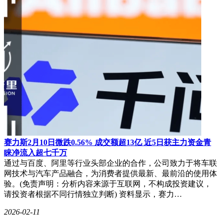
须、粗糙的皮肤质感，与某些影视剧中过度修饰的"精致硬
汉"形成鲜明对比。他通过细腻的表演层次，将角色内心的刚
毅与柔情完美融合，即便在高原强光下，每个眼神依然充满故
事感。尽管表演获得专业认可，但在与同剧组演员的横向比较
中，仍存在提升空间。
赛力斯2月10日微跌0.56% 成交额超13亿 近5日获主力资金青
睐净流入超七千万
通过与百度、阿里等行业头部企业的合作，公司致力于将车联
网技术与汽车产品融合，为消费者提供最新、最前沿的使用体
验。(免责声明：分析内容来源于互联网，不构成投资建议，
请投资者根据不同行情独立判断) 资料显示，赛力…
2026-02-11