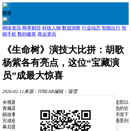
网界
网络资讯
网界财经
科技人物
数据洞察
行业动态
智能出行
智
能手机
数码极客
商业资讯
《生命树》演技大比拼：胡歌
杨紫各有亮点，这位“宝藏演
员”成最大惊喜
2026-02-11
来源：ITBEAR
编辑：瑞雪
央视新剧《生命树》自播出以来，迅速引发观众热议。这部以
青藏高原为背景的作品，将镜头对准一群平凡人守护自然的壮
丽故事，其拍摄地选在海拔4800米的高原，剧组在极端环境下
完成创作，仅是烈日下连续拍摄的场景，便足以让观众感受到
幕后团队的艰辛付出。